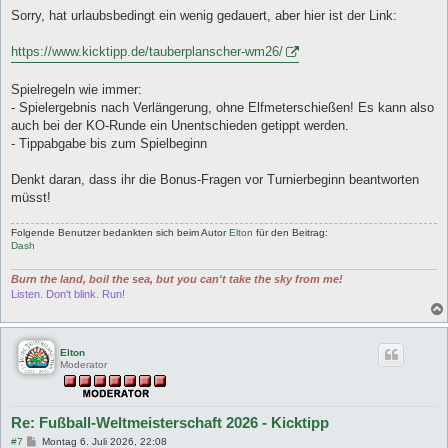
e
i
Sorry, hat urlaubsbedingt ein wenig gedauert, aber hier ist der Link:
t
r
a
https://www.kicktipp.de/tauberplanscher-wm26/
g
Spielregeln wie immer:
- Spielergebnis nach Verlängerung, ohne Elfmeterschießen! Es kann also
auch bei der KO-Runde ein Unentschieden getippt werden.
- Tippabgabe bis zum Spielbeginn
Denkt daran, dass ihr die Bonus-Fragen vor Turnierbeginn beantworten
müsst!
Folgende Benutzer bedankten sich beim Autor
Elton
für den Beitrag:
Dash
Burn the land, boil the sea, but you can't take the sky from me!
Listen. Don't blink. Run!
Elton
Moderator
Re: Fußball-Weltmeisterschaft 2026 - Kicktipp
B
#7
Montag 6. Juli 2026, 22:08