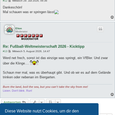
B
#12
Mittwoch 29. Juli 2026, 06:36
e
i
Dankeschön!
t
Mal schauen was er springen lässt
r
a
g
Elton
Moderator
Re: Fußball-Weltmeisterschaft 2026 - Kicktipp
B
#13
Mittwoch 5. August 2026, 14:47
e
i
Werd net frech, sonst ist das einzige was springt, ein VfBler. Und zwar
t
über die Klinge....
r
a
g
Schaun mer mal, was es überhaupt gibt. Und ob wir es auf dem Gelände
trinken oder nebenan im Biergarten.
Burn the land, boil the sea, but you can't take the sky from me!
Listen. Don't blink. Run!
Antworten
13 Beiträge • Seite
1
von
1
Diese Website nutzt Cookies, um dir den