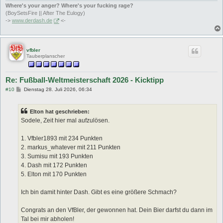
Where's your anger? Where's your fucking rage?
(BoySetsFire || After The Eulogy)
->
www.derdash.de
<-
vfbler
Tauberplanscher
Re: Fußball-Weltmeisterschaft 2026 - Kicktipp
B
#10
Dienstag 28. Juli 2026, 06:34
e
i
t
Elton hat geschrieben:
r
a
Sodele, Zeit hier mal aufzulösen.
g
1. Vfbler1893 mit 234 Punkten
2. markus_whatever mit 211 Punkten
3. Sumisu mit 193 Punkten
4. Dash mit 172 Punkten
5. Elton mit 170 Punkten
Ich bin damit hinter Dash. Gibt es eine größere Schmach?
Congrats an den VfBler, der gewonnen hat. Dein Bier darfst du dann im
Tal bei mir abholen!