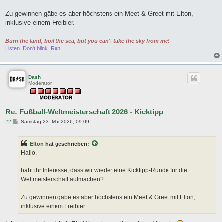
Zu gewinnen gäbe es aber höchstens ein Meet & Greet mit Elton,
inklusive einem Freibier.
Burn the land, boil the sea, but you can't take the sky from me!
Listen. Don't blink. Run!
Dash
Moderator
Re: Fußball-Weltmeisterschaft 2026 - Kicktipp
B
#2
Samstag 23. Mai 2026, 09:09
e
i
t
Elton
hat geschrieben:
r
a
Hallo,
g
habt ihr Interesse, dass wir wieder eine Kicktipp-Runde für die
Weltmeisterschaft aufmachen?
Zu gewinnen gäbe es aber höchstens ein Meet & Greet mit Elton,
inklusive einem Freibier.