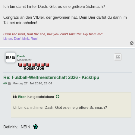
Ich bin damit hinter Dash. Gibt es eine größere Schmach?
Congrats an den VfBler, der gewonnen hat. Dein Bier darfst du dann im
Tal bei mir abholen!
Burn the land, boil the sea, but you can't take the sky from me!
Listen. Don't blink. Run!
Dash
Moderator
Re: Fußball-Weltmeisterschaft 2026 - Kicktipp
B
#9
Montag 27. Juli 2026, 23:04
e
i
t
Elton
hat geschrieben:
r
a
g
Ich bin damit hinter Dash. Gibt es eine größere Schmach?
Definitiv...NEIN