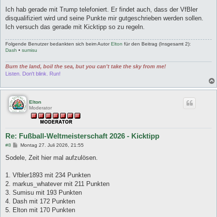
e
i
Ich hab gerade mit Trump telefoniert. Er findet auch, dass der VfBler
t
disqualifiziert wird und seine Punkte mir gutgeschrieben werden sollen.
r
a
Ich versuch das gerade mit Kicktipp so zu regeln.
g
Folgende Benutzer bedankten sich beim Autor
Elton
für den Beitrag (Insgesamt 2):
Dash
•
sumisu
Burn the land, boil the sea, but you can't take the sky from me!
Listen. Don't blink. Run!
Elton
Moderator
Re: Fußball-Weltmeisterschaft 2026 - Kicktipp
B
#8
Montag 27. Juli 2026, 21:55
e
i
Sodele, Zeit hier mal aufzulösen.
t
r
a
1. Vfbler1893 mit 234 Punkten
g
2. markus_whatever mit 211 Punkten
3. Sumisu mit 193 Punkten
4. Dash mit 172 Punkten
5. Elton mit 170 Punkten