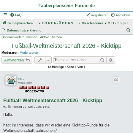
Tauberplanscher-Forum.de
FAQ
Registrieren
Anmelden
Tauberplanscher-Forum.de
F O R E N - Ü B E R S I C H T
Verschiedenes
O f f - T o p i c
S
Datenschutzerklärung
Unbeantwortete Themen
Aktive Themen
u
Fußball-Weltmeisterschaft 2026 - Kicktipp
c
h
Moderator:
Moderatoren
e
Suche
Erweiterte
Antworten
13 Beiträge • Seite
1
von
1
Elton
Moderator
Fußball-Weltmeisterschaft 2026 - Kicktipp
B
#1
Freitag 22. Mai 2026, 16:47
e
i
Hallo,
t
r
a
habt ihr Interesse, dass wir wieder eine Kicktipp-Runde für die
g
Weltmeisterschaft aufmachen?