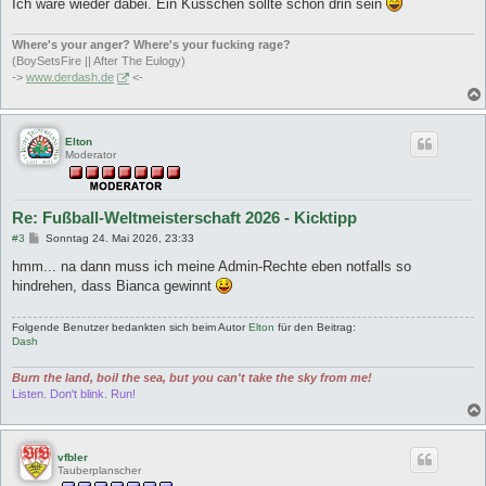
Ich wäre wieder dabei. Ein Küsschen sollte schon drin sein
Where's your anger? Where's your fucking rage?
(BoySetsFire || After The Eulogy)
->
www.derdash.de
<-
Elton
Moderator
Re: Fußball-Weltmeisterschaft 2026 - Kicktipp
B
#3
Sonntag 24. Mai 2026, 23:33
e
i
hmm... na dann muss ich meine Admin-Rechte eben notfalls so
t
hindrehen, dass Bianca gewinnt
r
a
g
Folgende Benutzer bedankten sich beim Autor
Elton
für den Beitrag:
Dash
Burn the land, boil the sea, but you can't take the sky from me!
Listen. Don't blink. Run!
vfbler
Tauberplanscher