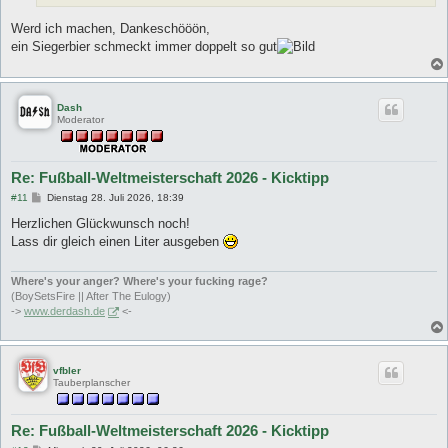
Werd ich machen, Dankeschööön,
ein Siegerbier schmeckt immer doppelt so gut
Dash
Moderator
Re: Fußball-Weltmeisterschaft 2026 - Kicktipp
B
#11
Dienstag 28. Juli 2026, 18:39
e
i
Herzlichen Glückwunsch noch!
t
Lass dir gleich einen Liter ausgeben
r
a
g
Where's your anger? Where's your fucking rage?
(BoySetsFire || After The Eulogy)
->
www.derdash.de
<-
vfbler
Tauberplanscher
Re: Fußball-Weltmeisterschaft 2026 - Kicktipp