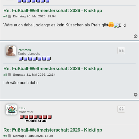
Re: Fußball-Weltmeisterschaft 2026 - Kicktipp
B
#4
Dienstag 26. Mai 2026, 19:04
e
i
Wäre auch dabei, solange es kein Küsschen als Preis gibt
t
r
a
g
Pommes
Tauberplanscher
Re: Fußball-Weltmeisterschaft 2026 - Kicktipp
B
#5
Sonntag 31. Mai 2026, 12:14
e
i
Ich wäre auch dabei
t
r
a
g
Elton
Moderator
Re: Fußball-Weltmeisterschaft 2026 - Kicktipp
B
#6
Montag 8. Juni 2026, 13:30