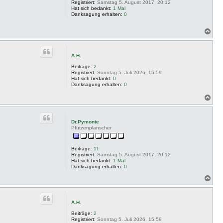
Registriert:
Samstag 5. August 2017, 20:12
Hat sich bedankt:
1 Mal
Danksagung erhalten:
0
N
a
c
h
A.H.
o
b
Beiträge:
2
e
Registriert:
Sonntag 5. Juli 2026, 15:59
Hat sich bedankt:
0
n
Danksagung erhalten:
0
N
a
c
h
Dr.Pymonte
o
Pfützenplanscher
b
e
n
Beiträge:
11
Registriert:
Samstag 5. August 2017, 20:12
Hat sich bedankt:
1 Mal
Danksagung erhalten:
0
N
a
c
h
A.H.
o
b
Beiträge:
2
e
Registriert:
Sonntag 5. Juli 2026, 15:59