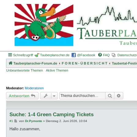
Schnellzugriff
Tauberplanscher.de
@Facebook
FAQ
Datenschutz
Tauberplanscher-Forum.de
F O R E N - Ü B E R S I C H T
Taubertal-Festi
Unbeantwortete Themen
Aktive Themen
Moderator:
Moderatoren
Suche
Erweiter
Antworten
Suche: 1-4 Green Camping Tickets
B
#1
von
Dr.Pymonte
»
Dienstag 2. Juni 2026, 10:04
e
i
Hallo zusammen,
t
r