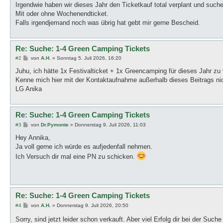
a
Irgendwie haben wir dieses Jahr den Ticketkauf total verplant und such
g
Mit oder ohne Wochenendticket.
Falls irgendjemand noch was übrig hat gebt mir gerne Bescheid.
Re: Suche: 1-4 Green Camping Tickets
B
#2
von
A.H.
»
Sonntag 5. Juli 2026, 16:20
e
i
Juhu, ich hätte 1x Festivalticket + 1x Greencamping für dieses Jahr zu
t
Kenne mich hier mit der Kontaktaufnahme außerhalb dieses Beitrags nic
r
a
LG Anika
g
Re: Suche: 1-4 Green Camping Tickets
B
#3
von
Dr.Pymonte
»
Donnerstag 9. Juli 2026, 11:03
e
i
Hey Annika,
t
Ja voll gerne ich würde es aufjedenfall nehmen.
r
a
Ich Versuch dir mal eine PN zu schicken.
g
Re: Suche: 1-4 Green Camping Tickets
B
#4
von
A.H.
»
Donnerstag 9. Juli 2026, 20:50
e
i
Sorry, sind jetzt leider schon verkauft. Aber viel Erfolg dir bei der Suc
t