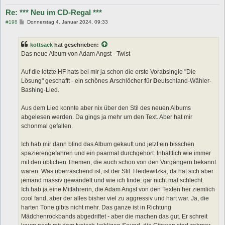
Re: *** Neu im CD-Regal ***
B
#198
Donnerstag 4. Januar 2024, 09:33
e
i
t
kottsack
hat geschrieben:
r
a
Das neue Album von Adam Angst - Twist
g
Auf die letzte HF hats bei mir ja schon die erste Vorabsingle "Die
Lösung" geschafft - ein schönes
A
rschlöcher
f
ür
D
eutschland-Wähler-
Bashing-Lied.
Aus dem Lied konnte aber nix über den Stil des neuen Albums
abgelesen werden. Da gings ja mehr um den Text. Aber hat mir
schonmal gefallen.
Ich hab mir dann blind das Album gekauft und jetzt ein bisschen
spazierengefahren und ein paarmal durchgehört. Inhaltlich wie immer
mit den üblichen Themen, die auch schon von den Vorgängern bekannt
waren. Was überraschend ist, ist der Stil. Heidewitzka, da hat sich aber
jemand massiv gewandelt und wie ich finde, gar nicht mal schlecht.
Ich hab ja eine Mitfahrerin, die Adam Angst von den Texten her ziemlich
cool fand, aber der alles bisher viel zu aggressiv und hart war. Ja, die
harten Töne gibts nicht mehr. Das ganze ist in Richtung
Mädchenrockbands abgedriftet - aber die machen das gut. Er schreit