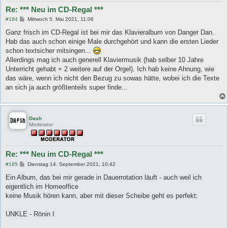
Re: *** Neu im CD-Regal ***
B
#184
Mittwoch 5. Mai 2021, 11:06
e
i
Ganz frisch im CD-Regal ist bei mir das Klavieralbum von Danger Dan.
t
Hab das auch schon einige Male durchgehört und kann die ersten Lieder
r
a
schon textsicher mitsingen...
g
Allerdings mag ich auch generell Klaviermusik (hab selber 10 Jahre
Unterricht gehabt + 2 weitere auf der Orgel). Ich hab keine Ahnung, wie
das wäre, wenn ich nicht den Bezug zu sowas hätte, wobei ich die Texte
an sich ja auch größtenteils super finde...
Dash
Moderator
Re: *** Neu im CD-Regal ***
B
#185
Dienstag 14. September 2021, 10:42
e
i
Ein Album, das bei mir gerade in Dauerrotation läuft - auch weil ich
t
eigentlich im Homeoffice
r
a
keine Musik hören kann, aber mit dieser Scheibe geht es perfekt:
g
UNKLE - Rōnin I