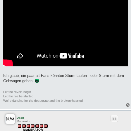
Ich glaub, ein paar alt-Fans könnten Sturm laufen - oder Sturm mit dem
Gehwagen gehen.
Let the revels begin
Let the fire be started
We're dancing for the desperate and the broken-hearted
Dash
Moderator