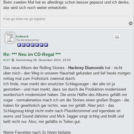
Beim zweiten Mal hat es allerdings schon besser gepasst und ich denke,
das wird sich noch weiter entwickeln.
If we go down we go together
kottsack
Tauberplanscher
Re: *** Neu im CD-Regal ***
B
#197
Donnerstag 28. Dezember 2023, 15:03
e
i
Das neue Album der Rolling Stones -
Hackney Diamonds
hat - nicht
t
über mich - den Weg in unseren Haushalt gefunden und lief heute morgen
r
a
mittag mal zum Frühstück zweimal durch.
g
Ich finde, man merkt den ersetzten Schlagzeuger - der alte ist ja
gestorben - und man merkt, dass sie durch die Produktion modernisiert
wurden/sich modernisiert haben. Die erste Hälfte des Albums gefällt mir
sogar - normalerweise mach ich um die Stones einen großen Bogen - die
haben für gewöhnlich gar nichts, was mir gefällt. Aber jetzt - das
Schlagzeug klingt nicht mehr nach Plastiktrommel und irgendwie ist
wums und Sound dahinter und Mick Jagger singt richtig und brüllt und
bellt nicht nur. Also, mir gefällts in Teilen gut.
Meine Favoriten nach 2x hören bislang: