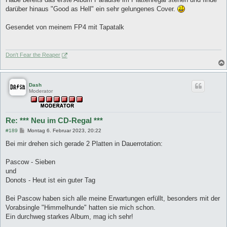
g
darüber hinaus "Good as Hell" ein sehr gelungenes Cover.
Gesendet von meinem FP4 mit Tapatalk
Don't Fear the Reaper
Dash
Moderator
Re: *** Neu im CD-Regal ***
B
#189
Montag 6. Februar 2023, 20:22
e
i
Bei mir drehen sich gerade 2 Platten in Dauerrotation:
t
r
a
Pascow - Sieben
g
und
Donots - Heut ist ein guter Tag
Bei Pascow haben sich alle meine Erwartungen erfüllt, besonders mit der
Vorabsingle "Himmelhunde" hatten sie mich schon.
Ein durchweg starkes Album, mag ich sehr!