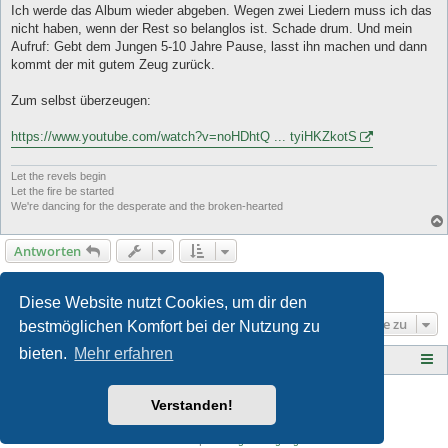
Ich werde das Album wieder abgeben. Wegen zwei Liedern muss ich das
nicht haben, wenn der Rest so belanglos ist. Schade drum. Und mein
Aufruf: Gebt dem Jungen 5-10 Jahre Pause, lasst ihn machen und dann
kommt der mit gutem Zeug zurück.
Zum selbst überzeugen:
https://www.youtube.com/watch?v=noHDhtQ ... tyiHKZkotS
Let the revels begin
Let the fire be started
We're dancing for the desperate and the broken-hearted
Antworten
Seite
10
von
10
1
6
7
8
9
10
Vorherige
200 Beiträge
…
Diese Website nutzt Cookies, um dir den
Gehe zu
bestmöglichen Komfort bei der Nutzung zu
bieten.
Mehr erfahren
Tauberplanscher-Forum.de
F O R E N - Ü B E R S I C H T
Style developer by
Zuma Portal
,
Verstanden!
Powered by
phpBB
® Forum Software © phpBB Limited
Deutsche Übersetzung durch
phpBB.de
Datenschutz
|
Nutzungsbedingungen