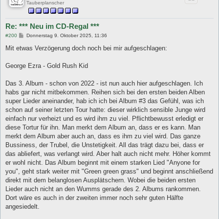
Tauberplanscher
Re: *** Neu im CD-Regal ***
B
#200
Donnerstag 9. Oktober 2025, 11:36
e
i
Mit etwas Verzögerung doch noch bei mir aufgeschlagen:
t
r
a
George Ezra - Gold Rush Kid
g
Das 3. Album - schon von 2022 - ist nun auch hier aufgeschlagen. Ich
habs gar nicht mitbekommen. Reihen sich bei den ersten beiden Alben
super Lieder aneinander, hab ich ich bei Album #3 das Gefühl, was ich
schon auf seiner letzten Tour hatte: dieser wirklich sensible Junge wird
einfach nur verheizt und es wird ihm zu viel. Pflichtbewusst erledigt er
diese Tortur für ihn. Man merkt dem Album an, dass er es kann. Man
merkt dem Album aber auch an, dass es ihm zu viel wird. Das ganze
Bussiness, der Trubel, die Unstetigkeit. All das trägt dazu bei, dass er
das abliefert, was verlangt wird. Aber halt auch nicht mehr. Höher kommt
er wohl nicht. Das Album beginnt mit einem starken Lied "Anyone for
you", geht stark weiter mit "Green green grass" und beginnt anschließend
direkt mit dem belanglosen Ausplätschern. Wobei die beiden ersten
Lieder auch nicht an den Wumms gerade des 2. Albums rankommen.
Dort wäre es auch in der zweiten immer noch sehr guten Hälfte
angesiedelt.