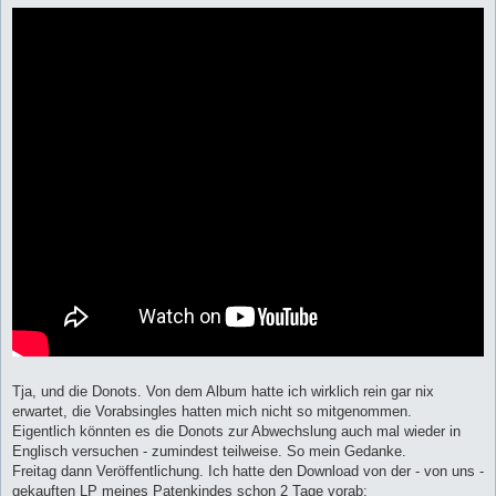
Tja, und die Donots. Von dem Album hatte ich wirklich rein gar nix
erwartet, die Vorabsingles hatten mich nicht so mitgenommen.
Eigentlich könnten es die Donots zur Abwechslung auch mal wieder in
Englisch versuchen - zumindest teilweise. So mein Gedanke.
Freitag dann Veröffentlichung. Ich hatte den Download von der - von uns -
gekauften LP meines Patenkindes schon 2 Tage vorab: