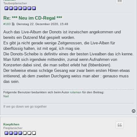
Tauberplanscher
Re: *** Neu im CD-Regal ***
B
#183
Dienstag 22. Dezember 2020, 15:48
e
i
Auch das Live-Album der Donots ist inzwischen angekommen und
t
bereits ein Dutzend Mal gespielt worden.
r
a
Es gibt ja nicht gerade wenige Zeitgenossen, die Live-Alben für
g
überflüssig halten, ist mit egal, ich mag sie.
Die Donots-Scheibe is definitiv eines der besten Livealben das ich kenne.
Man fühlt sich irgendwie mittendrin, zumal wenn Aufnahmen von
Konzerten dabei sind, die man selbst erlebt hat (Ibbenbüren).
Der teilweise etwas schräge Gesang war zwar beim ersten Hören etwas
irritierend, ab dem zweiten Durchgang weiss man aber : genauso muss
das sein.
Folgende Benutzer bedankten sich beim Autor
rulaman
für den Beitrag:
Nail
If we go down we go together
Koepfchen
Freiplanscher