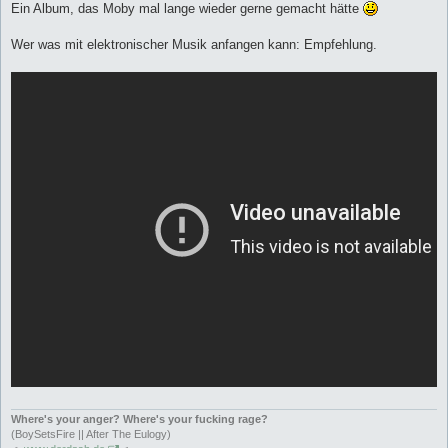
Ein Album, das Moby mal lange wieder gerne gemacht hätte
Wer was mit elektronischer Musik anfangen kann: Empfehlung.
Where's your anger? Where's your fucking rage?
(BoySetsFire || After The Eulogy)