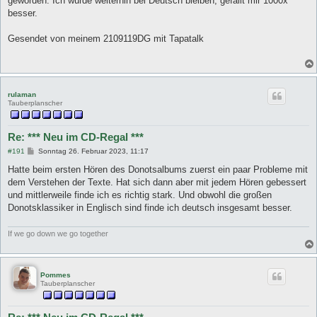
geworden. Ich würde weiterhin bei Deutsch bleiben, gefällt mir 1000x
r
a
besser.
g
Gesendet von meinem 2109119DG mit Tapatalk
rulaman
Tauberplanscher
Re: *** Neu im CD-Regal ***
B
#191
Sonntag 26. Februar 2023, 11:17
e
i
Hatte beim ersten Hören des Donotsalbums zuerst ein paar Probleme mit
t
dem Verstehen der Texte. Hat sich dann aber mit jedem Hören gebessert
r
a
und mittlerweile finde ich es richtig stark. Und obwohl die großen
g
Donotsklassiker in Englisch sind finde ich deutsch insgesamt besser.
If we go down we go together
Pommes
Tauberplanscher