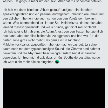
werden. Da gings ja mehr um den Text. Aber hat mir schonmal gefallen.
Ich hab mir dann blind das Album gekauft und jetzt ein bisschen
spazierengefahren und ein paarmal durchgehört. Inhaltlich wie immer mit
den üblichen Themen, die auch schon von den Vorgängern bekannt
waren. Was überraschend ist, ist der Stil. Heidewitzka, da hat sich aber
jemand massiv gewandelt und wie ich finde, gar nicht mal schlecht.
Ich hab ja eine Mitfahrerin, die Adam Angst von den Texten her ziemlich
cool fand, aber der alles bisher viel zu aggressiv und hart war. Ja, die
harten Töne gibts nicht mehr. Das ganze ist in Richtung
Mädchenrockbands abgedriftet - aber die machen das gut. Er schreit
kaum noch mit dem typisch-kehligen Sound, die Gitarren sind zahmer
geworden und die Rhythmen beschwingter. Adam Angst ist tanzbar
geworden. Ich freu mich drauf, dass er fürs Southside bestätigt wurde -
ich werd nicht mehr alleine hingehen.