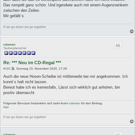
Das rumpelt ganz schön. Und irgendwie auch mit einem Augenzwinkern
zwischen den Zeilen.
Mir gefällt´s
If we go down we go together
rulaman
Tauberplanscher
Re: *** Neu im CD-Regal ***
B
#182
Sonntag 15. November 2020, 17:29
e
i
Auch die neue Hosen-Scheibe ist mittlerweile bei mir angekommen. Ich
t
konnt´s halt nicht lassen.
r
a
Bereut habe ich es keinesfalls, Lässt sich wirklich gut anhören, bin
g
positiv überrascht.
Folgende Benutzer bedankten sich beim Autor
rulaman
für den Beitrag:
Nail
If we go down we go together
rulaman