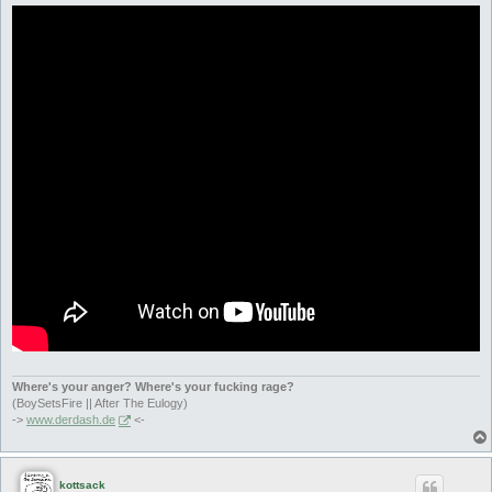
Where's your anger? Where's your fucking rage?
(BoySetsFire || After The Eulogy)
->
www.derdash.de
<-
kottsack