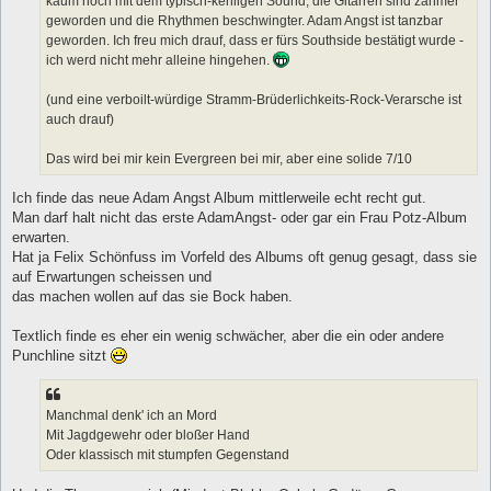
kaum noch mit dem typisch-kehligen Sound, die Gitarren sind zahmer
geworden und die Rhythmen beschwingter. Adam Angst ist tanzbar
geworden. Ich freu mich drauf, dass er fürs Southside bestätigt wurde -
ich werd nicht mehr alleine hingehen.
(und eine verboilt-würdige Stramm-Brüderlichkeits-Rock-Verarsche ist
auch drauf)
Das wird bei mir kein Evergreen bei mir, aber eine solide 7/10
Ich finde das neue Adam Angst Album mittlerweile echt recht gut.
Man darf halt nicht das erste AdamAngst- oder gar ein Frau Potz-Album
erwarten.
Hat ja Felix Schönfuss im Vorfeld des Albums oft genug gesagt, dass sie
auf Erwartungen scheissen und
das machen wollen auf das sie Bock haben.
Textlich finde es eher ein wenig schwächer, aber die ein oder andere
Punchline sitzt
Manchmal denk' ich an Mord
Mit Jagdgewehr oder bloßer Hand
Oder klassisch mit stumpfen Gegenstand