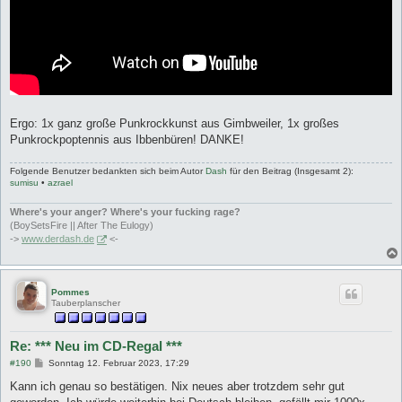
Ergo: 1x ganz große Punkrockkunst aus Gimbweiler, 1x großes
Punkrockpoptennis aus Ibbenbüren! DANKE!
Folgende Benutzer bedankten sich beim Autor
Dash
für den Beitrag (Insgesamt 2):
sumisu
•
azrael
Where's your anger? Where's your fucking rage?
(BoySetsFire || After The Eulogy)
->
www.derdash.de
<-
Pommes
Tauberplanscher
Re: *** Neu im CD-Regal ***
B
#190
Sonntag 12. Februar 2023, 17:29
e
i
Kann ich genau so bestätigen. Nix neues aber trotzdem sehr gut
t