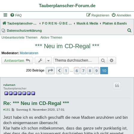
Tauberplanscher-Forum.de
FAQ
Registrieren
Anmelden
Tauberplanscher-Forum.de
F O R E N - Ü B E R S I C H T
Musik & Media
Platten & Bands
S
Datenschutzerklärung
Unbeantwortete Themen
Aktive Themen
u
*** Neu im CD-Regal ***
c
h
Moderator:
Moderatoren
e
Suche
Erweiterte
Antworten
Seite
10
von
10
1
6
7
8
9
10
Vorherige
200 Beiträge
…
rulaman
Tauberplanscher
Re: *** Neu im CD-Regal ***
B
#181
Sonntag 8. November 2020, 17:01
e
i
Jetzt habe ich es endlich geschafft die neue Madsen anzuhören und bin
t
doch einigermassen überrascht.
r
a
Klar hatte ich schon mitbekommen, dass das ganze sehr punklastig ist,
g
aber dass die das so konsequent durchziehen hätte ich nicht erwartet.