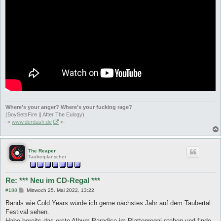
Where's your anger? Where's your fucking rage?
(BoySetsFire || After The Eulogy)
->
www.derdash.de
<-
The Reaper
Tauberplanscher
Re: *** Neu im CD-Regal ***
B
#188
Mittwoch 25. Mai 2022, 13:22
e
i
Bands wie Cold Years würde ich gerne nächstes Jahr auf dem Taubertal
t
Festival sehen.
r
a
Habe bereits das erste Album Paradise im Plattenregal stehen und finde