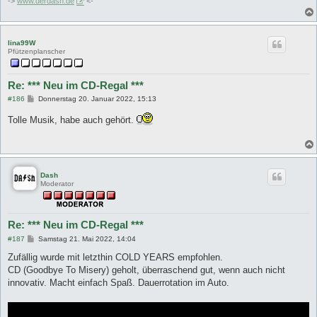
->
www.derdash.de
<-
lina99W
Pfützenplanscher
Re: *** Neu im CD-Regal ***
B
#186
Donnerstag 20. Januar 2022, 15:13
e
i
Tolle Musik, habe auch gehört.
t
r
a
g
Dash
Moderator
Re: *** Neu im CD-Regal ***
B
#187
Samstag 21. Mai 2022, 14:04
e
i
Zufällig wurde mit letzthin COLD YEARS empfohlen.
t
CD (Goodbye To Misery) geholt, überraschend gut, wenn auch nicht
r
a
innovativ. Macht einfach Spaß. Dauerrotation im Auto.
g