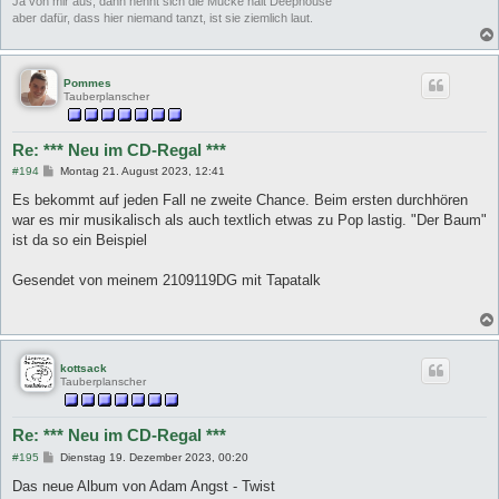
Ja von mir aus, dann nennt sich die Mucke halt Deephouse
aber dafür, dass hier niemand tanzt, ist sie ziemlich laut.
Pommes
Tauberplanscher
Re: *** Neu im CD-Regal ***
B
#194
Montag 21. August 2023, 12:41
e
i
Es bekommt auf jeden Fall ne zweite Chance. Beim ersten durchhören
t
war es mir musikalisch als auch textlich etwas zu Pop lastig. "Der Baum"
r
a
ist da so ein Beispiel
g
Gesendet von meinem 2109119DG mit Tapatalk
kottsack
Tauberplanscher
Re: *** Neu im CD-Regal ***
B
#195
Dienstag 19. Dezember 2023, 00:20
e
i
Das neue Album von Adam Angst - Twist
t