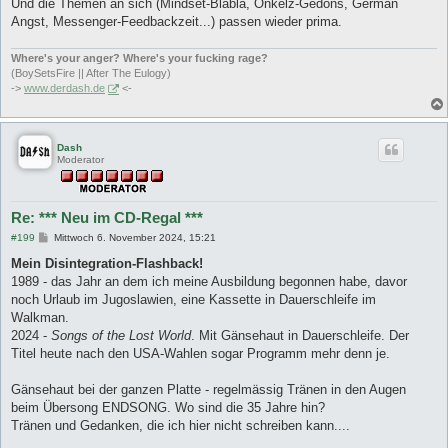
Und die Themen an sich (Mindset-Blabla, Onkelz-Gedöns, German
Angst, Messenger-Feedbackzeit...) passen wieder prima.
Where's your anger? Where's your fucking rage?
(BoySetsFire || After The Eulogy)
->
www.derdash.de
<-
Dash
Moderator
Re: *** Neu im CD-Regal ***
B
#199
Mittwoch 6. November 2024, 15:21
e
i
Mein Disintegration-Flashback!
t
1989 - das Jahr an dem ich meine Ausbildung begonnen habe, davor
r
a
noch Urlaub im Jugoslawien, eine Kassette in Dauerschleife im
g
Walkman.
2024 -
Songs of the Lost World
. Mit Gänsehaut in Dauerschleife. Der
Titel heute nach den USA-Wahlen sogar Programm mehr denn je.
Gänsehaut bei der ganzen Platte - regelmässig Tränen in den Augen
beim Übersong ENDSONG. Wo sind die 35 Jahre hin?
Tränen und Gedanken, die ich hier nicht schreiben kann....