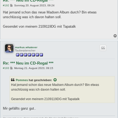
Re: *** Neu im CD-Regal ***
B
#192
Sonntag 20. August 2023, 09:24
e
i
Hat jemand schon das neue Madsen Album durch? Bin etwas
t
unschlüssig was ich davon halten soll.
r
a
g
Gesendet von meinem 2109119DG mit Tapatalk
markus.whatever
Tauberplanscher
Re: *** Neu im CD-Regal ***
B
#193
Montag 21. August 2023, 09:15
e
i
t
Pommes
hat geschrieben:
r
a
Hat jemand schon das neue Madsen Album durch? Bin etwas
g
unschlüssig was ich davon halten soll.
Gesendet von meinem 2109119DG mit Tapatalk
Mir gefällts ganz gut..