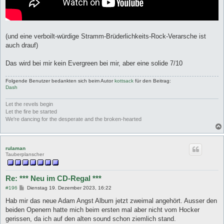
(und eine verboilt-würdige Stramm-Brüderlichkeits-Rock-Verarsche ist
auch drauf)
Das wird bei mir kein Evergreen bei mir, aber eine solide 7/10
Folgende Benutzer bedankten sich beim Autor
kottsack
für den Beitrag:
Dash
Let the revels begin
Let the fire be started
We're dancing for the desperate and the broken-hearted
rulaman
Tauberplanscher
Re: *** Neu im CD-Regal ***
B
#196
Dienstag 19. Dezember 2023, 16:22
e
i
Hab mir das neue Adam Angst Album jetzt zweimal angehört. Ausser den
t
beiden Openern hatte mich beim ersten mal aber nicht vom Hocker
r
a
gerissen, da ich auf den alten sound schon ziemlich stand.
g