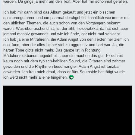
werden. Da gings ja mehr um den Text. Aber hat mir schonmal gefallen.
Ich hab mir dann blind das Album gekauft und jetzt ein bisschen
spazierengefahren und ein paarmal durchgehört. Inhaltlich wie immer mit
den üblichen Themen, die auch schon von den Vorgängern bekannt
waren. Was überraschend ist, ist der Stil. Heidewitzka, da hat sich aber
jemand massiv gewandelt und wie ich finde, gar nicht mal schlecht.
Ich hab ja eine Mitfahrerin, die Adam Angst von den Texten her ziemlich
cool fand, aber der alles bisher viel zu aggressiv und hart war. Ja, die
harten Töne gibts nicht mehr. Das ganze ist in Richtung
Mädchenrockbands abgedriftet - aber die machen das gut. Er schreit
kaum noch mit dem typisch-kehligen Sound, die Gitarren sind zahmer
geworden und die Rhythmen beschwingter. Adam Angst ist tanzbar
geworden. Ich freu mich drauf, dass er fürs Southside bestätigt wurde -
ich werd nicht mehr alleine hingehen.