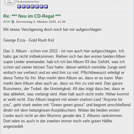
Tauberplanscher
Re: *** Neu im CD-Regal ***
B
#200
Donnerstag 9. Oktober 2025, 11:36
e
i
Mit etwas Verzögerung doch noch bei mir aufgeschlagen:
t
r
a
George Ezra - Gold Rush Kid
g
Das 3. Album - schon von 2022 - ist nun auch hier aufgeschlagen. Ich
habs gar nicht mitbekommen. Reihen sich bei den ersten beiden Alben
super Lieder aneinander, hab ich ich bei Album #3 das Gefühl, was ich
schon auf seiner letzten Tour hatte: dieser wirklich sensible Junge wird
einfach nur verheizt und es wird ihm zu viel. Pflichtbewusst erledigt er
diese Tortur für ihn. Man merkt dem Album an, dass er es kann. Man
merkt dem Album aber auch an, dass es ihm zu viel wird. Das ganze
Bussiness, der Trubel, die Unstetigkeit. All das trägt dazu bei, dass er
das abliefert, was verlangt wird. Aber halt auch nicht mehr. Höher kommt
er wohl nicht. Das Album beginnt mit einem starken Lied "Anyone for
you", geht stark weiter mit "Green green grass" und beginnt anschließend
direkt mit dem belanglosen Ausplätschern. Wobei die beiden ersten
Lieder auch nicht an den Wumms gerade des 2. Albums rankommen.
Dort wäre es auch in der zweiten immer noch sehr guten Hälfte
angesiedelt.