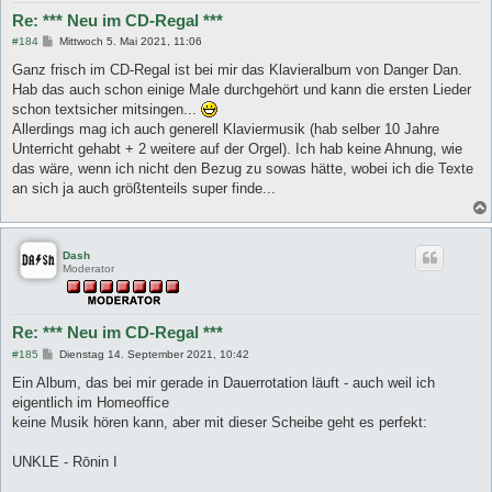
Re: *** Neu im CD-Regal ***
B
#184
Mittwoch 5. Mai 2021, 11:06
e
i
Ganz frisch im CD-Regal ist bei mir das Klavieralbum von Danger Dan.
t
Hab das auch schon einige Male durchgehört und kann die ersten Lieder
r
a
schon textsicher mitsingen...
g
Allerdings mag ich auch generell Klaviermusik (hab selber 10 Jahre
Unterricht gehabt + 2 weitere auf der Orgel). Ich hab keine Ahnung, wie
das wäre, wenn ich nicht den Bezug zu sowas hätte, wobei ich die Texte
an sich ja auch größtenteils super finde...
Dash
Moderator
Re: *** Neu im CD-Regal ***
B
#185
Dienstag 14. September 2021, 10:42
e
i
Ein Album, das bei mir gerade in Dauerrotation läuft - auch weil ich
t
eigentlich im Homeoffice
r
a
keine Musik hören kann, aber mit dieser Scheibe geht es perfekt:
g
UNKLE - Rōnin I