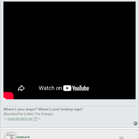
Where's your anger? Where's your fucking rage?
(BoySetsFire || After The Eulogy)
->
www.derdash.de
<-
kottsack