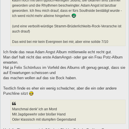
kaum noch mit dem typisch-kehligen Sound, die Gitarren sind zahmer
geworden und die Rhythmen beschwingter. Adam Angst ist tanzbar
geworden. Ich freu mich drauf, dass er fürs Southside bestätigt wurde -
ich werd nicht mehr alleine hingehen.
(und eine verboilt-würdige Stramm-Brüderlichkeits-Rock-Verarsche ist
auch drauf)
Das wird bei mir kein Evergreen bei mir, aber eine solide 7/10
Ich finde das neue Adam Angst Album mittlerweile echt recht gut.
Man darf halt nicht das erste AdamAngst- oder gar ein Frau Potz-Album
erwarten.
Hat ja Felix Schönfuss im Vorfeld des Albums oft genug gesagt, dass sie
auf Erwartungen scheissen und
das machen wollen auf das sie Bock haben.
Textlich finde es eher ein wenig schwächer, aber die ein oder andere
Punchline sitzt
Manchmal denk' ich an Mord
Mit Jagdgewehr oder bloßer Hand
Oder klassisch mit stumpfen Gegenstand