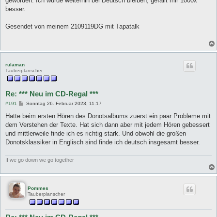
geworden. Ich würde weiterhin bei Deutsch bleiben, gefällt mir 1000x
r
a
besser.
g
Gesendet von meinem 2109119DG mit Tapatalk
rulaman
Tauberplanscher
Re: *** Neu im CD-Regal ***
B
#191
Sonntag 26. Februar 2023, 11:17
e
i
Hatte beim ersten Hören des Donotsalbums zuerst ein paar Probleme mit
t
dem Verstehen der Texte. Hat sich dann aber mit jedem Hören gebessert
r
a
und mittlerweile finde ich es richtig stark. Und obwohl die großen
g
Donotsklassiker in Englisch sind finde ich deutsch insgesamt besser.
If we go down we go together
Pommes
Tauberplanscher