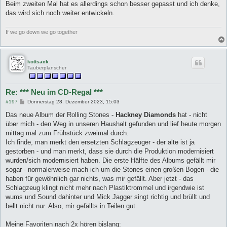
Beim zweiten Mal hat es allerdings schon besser gepasst und ich denke,
das wird sich noch weiter entwickeln.
If we go down we go together
kottsack
Tauberplanscher
Re: *** Neu im CD-Regal ***
B
#197
Donnerstag 28. Dezember 2023, 15:03
e
i
Das neue Album der Rolling Stones -
Hackney Diamonds
hat - nicht
t
über mich - den Weg in unseren Haushalt gefunden und lief heute morgen
r
a
mittag mal zum Frühstück zweimal durch.
g
Ich finde, man merkt den ersetzten Schlagzeuger - der alte ist ja
gestorben - und man merkt, dass sie durch die Produktion modernisiert
wurden/sich modernisiert haben. Die erste Hälfte des Albums gefällt mir
sogar - normalerweise mach ich um die Stones einen großen Bogen - die
haben für gewöhnlich gar nichts, was mir gefällt. Aber jetzt - das
Schlagzeug klingt nicht mehr nach Plastiktrommel und irgendwie ist
wums und Sound dahinter und Mick Jagger singt richtig und brüllt und
bellt nicht nur. Also, mir gefällts in Teilen gut.
Meine Favoriten nach 2x hören bislang: