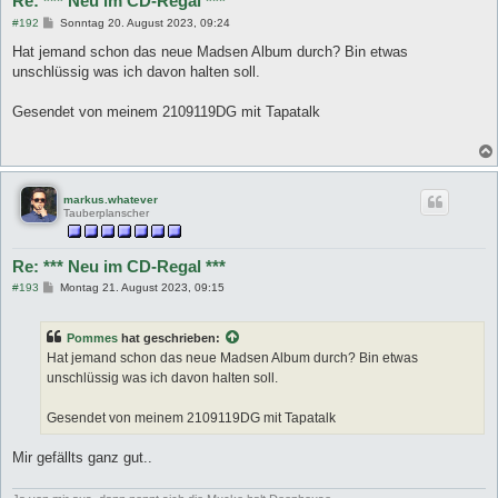
Re: *** Neu im CD-Regal ***
B
#192
Sonntag 20. August 2023, 09:24
e
i
Hat jemand schon das neue Madsen Album durch? Bin etwas
t
unschlüssig was ich davon halten soll.
r
a
g
Gesendet von meinem 2109119DG mit Tapatalk
markus.whatever
Tauberplanscher
Re: *** Neu im CD-Regal ***
B
#193
Montag 21. August 2023, 09:15
e
i
t
Pommes
hat geschrieben:
r
a
Hat jemand schon das neue Madsen Album durch? Bin etwas
g
unschlüssig was ich davon halten soll.
Gesendet von meinem 2109119DG mit Tapatalk
Mir gefällts ganz gut..