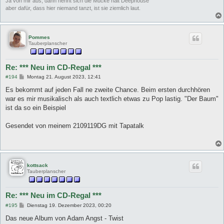
Ja von mir aus, dann nennt sich die Mucke halt Deephouse
aber dafür, dass hier niemand tanzt, ist sie ziemlich laut.
Pommes
Tauberplanscher
Re: *** Neu im CD-Regal ***
B
#194
Montag 21. August 2023, 12:41
e
i
Es bekommt auf jeden Fall ne zweite Chance. Beim ersten durchhören
t
war es mir musikalisch als auch textlich etwas zu Pop lastig. "Der Baum"
r
a
ist da so ein Beispiel
g
Gesendet von meinem 2109119DG mit Tapatalk
kottsack
Tauberplanscher
Re: *** Neu im CD-Regal ***
B
#195
Dienstag 19. Dezember 2023, 00:20
e
i
Das neue Album von Adam Angst - Twist
t