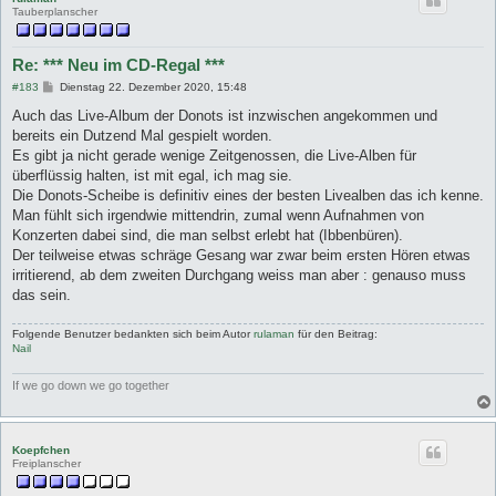
Tauberplanscher
Re: *** Neu im CD-Regal ***
B
#183
Dienstag 22. Dezember 2020, 15:48
e
i
Auch das Live-Album der Donots ist inzwischen angekommen und
t
bereits ein Dutzend Mal gespielt worden.
r
a
Es gibt ja nicht gerade wenige Zeitgenossen, die Live-Alben für
g
überflüssig halten, ist mit egal, ich mag sie.
Die Donots-Scheibe is definitiv eines der besten Livealben das ich kenne.
Man fühlt sich irgendwie mittendrin, zumal wenn Aufnahmen von
Konzerten dabei sind, die man selbst erlebt hat (Ibbenbüren).
Der teilweise etwas schräge Gesang war zwar beim ersten Hören etwas
irritierend, ab dem zweiten Durchgang weiss man aber : genauso muss
das sein.
Folgende Benutzer bedankten sich beim Autor
rulaman
für den Beitrag:
Nail
If we go down we go together
Koepfchen
Freiplanscher