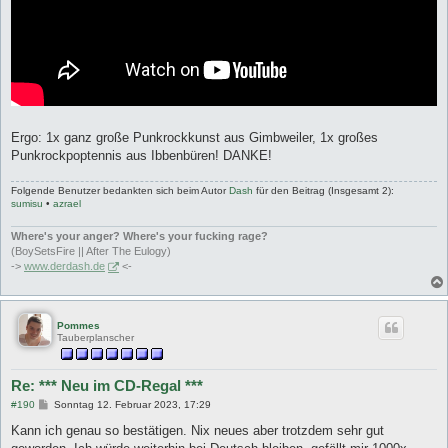
Ergo: 1x ganz große Punkrockkunst aus Gimbweiler, 1x großes
Punkrockpoptennis aus Ibbenbüren! DANKE!
Folgende Benutzer bedankten sich beim Autor
Dash
für den Beitrag (Insgesamt 2):
sumisu
•
azrael
Where's your anger? Where's your fucking rage?
(BoySetsFire || After The Eulogy)
->
www.derdash.de
<-
Pommes
Tauberplanscher
Re: *** Neu im CD-Regal ***
B
#190
Sonntag 12. Februar 2023, 17:29
e
i
Kann ich genau so bestätigen. Nix neues aber trotzdem sehr gut
t