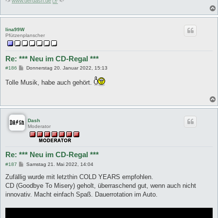
->
www.derdash.de
<-
lina99W
Pfützenplanscher
Re: *** Neu im CD-Regal ***
B
#186
Donnerstag 20. Januar 2022, 15:13
e
i
Tolle Musik, habe auch gehört.
t
r
a
g
Dash
Moderator
Re: *** Neu im CD-Regal ***
B
#187
Samstag 21. Mai 2022, 14:04
e
i
Zufällig wurde mit letzthin COLD YEARS empfohlen.
t
CD (Goodbye To Misery) geholt, überraschend gut, wenn auch nicht
r
a
innovativ. Macht einfach Spaß. Dauerrotation im Auto.
g