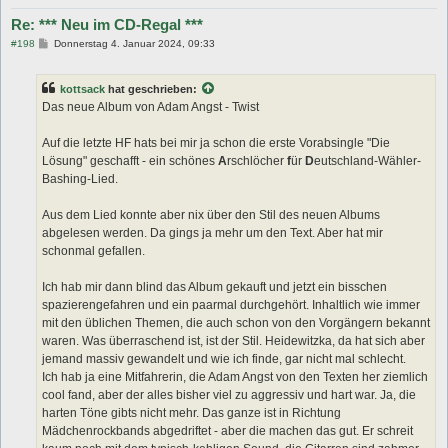
Re: *** Neu im CD-Regal ***
B
#198
Donnerstag 4. Januar 2024, 09:33
e
i
t
kottsack
hat geschrieben:
r
a
Das neue Album von Adam Angst - Twist
g
Auf die letzte HF hats bei mir ja schon die erste Vorabsingle "Die
Lösung" geschafft - ein schönes
A
rschlöcher
f
ür
D
eutschland-Wähler-
Bashing-Lied.
Aus dem Lied konnte aber nix über den Stil des neuen Albums
abgelesen werden. Da gings ja mehr um den Text. Aber hat mir
schonmal gefallen.
Ich hab mir dann blind das Album gekauft und jetzt ein bisschen
spazierengefahren und ein paarmal durchgehört. Inhaltlich wie immer
mit den üblichen Themen, die auch schon von den Vorgängern bekannt
waren. Was überraschend ist, ist der Stil. Heidewitzka, da hat sich aber
jemand massiv gewandelt und wie ich finde, gar nicht mal schlecht.
Ich hab ja eine Mitfahrerin, die Adam Angst von den Texten her ziemlich
cool fand, aber der alles bisher viel zu aggressiv und hart war. Ja, die
harten Töne gibts nicht mehr. Das ganze ist in Richtung
Mädchenrockbands abgedriftet - aber die machen das gut. Er schreit