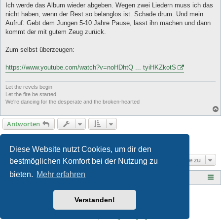
Ich werde das Album wieder abgeben. Wegen zwei Liedern muss ich das
nicht haben, wenn der Rest so belanglos ist. Schade drum. Und mein
Aufruf: Gebt dem Jungen 5-10 Jahre Pause, lasst ihn machen und dann
kommt der mit gutem Zeug zurück.
Zum selbst überzeugen:
https://www.youtube.com/watch?v=noHDhtQ ... tyiHKZkotS
Let the revels begin
Let the fire be started
We're dancing for the desperate and the broken-hearted
Antworten
Seite
10
von
10
1
6
7
8
9
10
Vorherige
200 Beiträge
…
Diese Website nutzt Cookies, um dir den
Gehe zu
bestmöglichen Komfort bei der Nutzung zu
bieten.
Mehr erfahren
Tauberplanscher-Forum.de
F O R E N - Ü B E R S I C H T
Style developer by
Zuma Portal
,
Verstanden!
Powered by
phpBB
® Forum Software © phpBB Limited
Deutsche Übersetzung durch
phpBB.de
Datenschutz
|
Nutzungsbedingungen