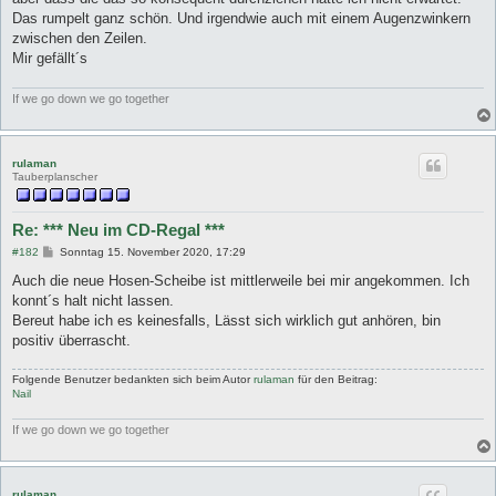
Das rumpelt ganz schön. Und irgendwie auch mit einem Augenzwinkern
zwischen den Zeilen.
Mir gefällt´s
If we go down we go together
rulaman
Tauberplanscher
Re: *** Neu im CD-Regal ***
B
#182
Sonntag 15. November 2020, 17:29
e
i
Auch die neue Hosen-Scheibe ist mittlerweile bei mir angekommen. Ich
t
konnt´s halt nicht lassen.
r
a
Bereut habe ich es keinesfalls, Lässt sich wirklich gut anhören, bin
g
positiv überrascht.
Folgende Benutzer bedankten sich beim Autor
rulaman
für den Beitrag:
Nail
If we go down we go together
rulaman