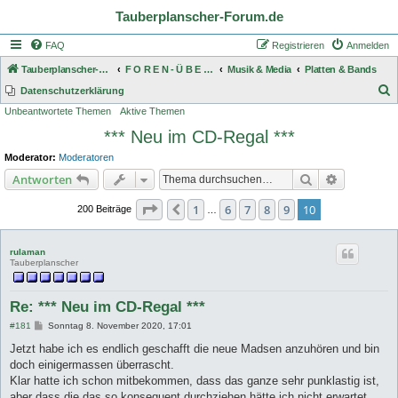
Tauberplanscher-Forum.de
FAQ
Registrieren
Anmelden
Tauberplanscher-Forum.de
F O R E N - Ü B E R S I C H T
Musik & Media
Platten & Bands
S
Datenschutzerklärung
Unbeantwortete Themen
Aktive Themen
u
*** Neu im CD-Regal ***
c
h
Moderator:
Moderatoren
e
Suche
Erweiterte
Antworten
Seite
10
von
10
1
6
7
8
9
10
Vorherige
200 Beiträge
…
rulaman
Tauberplanscher
Re: *** Neu im CD-Regal ***
B
#181
Sonntag 8. November 2020, 17:01
e
i
Jetzt habe ich es endlich geschafft die neue Madsen anzuhören und bin
t
doch einigermassen überrascht.
r
a
Klar hatte ich schon mitbekommen, dass das ganze sehr punklastig ist,
g
aber dass die das so konsequent durchziehen hätte ich nicht erwartet.