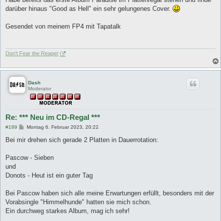
g
darüber hinaus "Good as Hell" ein sehr gelungenes Cover.
Gesendet von meinem FP4 mit Tapatalk
Don't Fear the Reaper
Dash
Moderator
Re: *** Neu im CD-Regal ***
B
#189
Montag 6. Februar 2023, 20:22
e
i
Bei mir drehen sich gerade 2 Platten in Dauerrotation:
t
r
a
Pascow - Sieben
g
und
Donots - Heut ist ein guter Tag
Bei Pascow haben sich alle meine Erwartungen erfüllt, besonders mit der
Vorabsingle "Himmelhunde" hatten sie mich schon.
Ein durchweg starkes Album, mag ich sehr!