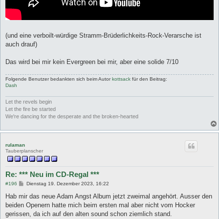
(und eine verboilt-würdige Stramm-Brüderlichkeits-Rock-Verarsche ist
auch drauf)
Das wird bei mir kein Evergreen bei mir, aber eine solide 7/10
Folgende Benutzer bedankten sich beim Autor
kottsack
für den Beitrag:
Dash
Let the revels begin
Let the fire be started
We're dancing for the desperate and the broken-hearted
rulaman
Tauberplanscher
Re: *** Neu im CD-Regal ***
B
#196
Dienstag 19. Dezember 2023, 16:22
e
i
Hab mir das neue Adam Angst Album jetzt zweimal angehört. Ausser den
t
beiden Openern hatte mich beim ersten mal aber nicht vom Hocker
r
a
gerissen, da ich auf den alten sound schon ziemlich stand.
g