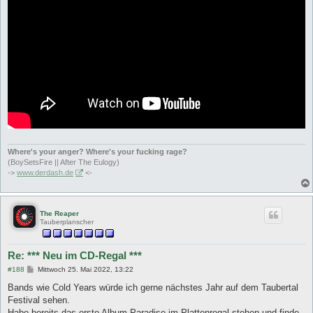
Where's your anger? Where's your fucking rage?
(BoySetsFire || After The Eulogy)
->
www.derdash.de
<-
The Reaper
Tauberplanscher
Re: *** Neu im CD-Regal ***
B
#188
Mittwoch 25. Mai 2022, 13:22
e
i
Bands wie Cold Years würde ich gerne nächstes Jahr auf dem Taubertal
t
Festival sehen.
r
a
Habe bereits das erste Album Paradise im Plattenregal stehen und finde