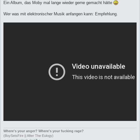
Ein Album, das Moby mal lange wieder gerne gemacht hätte
Wer was mit elektronischer Musik anfangen kann: Empfehlung.
Where's your anger? Where's your fucking rage?
(BoySetsFire || After The Eulogy)