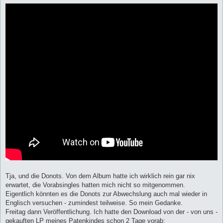
Tja, und die Donots. Von dem Album hatte ich wirklich rein gar nix
erwartet, die Vorabsingles hatten mich nicht so mitgenommen.
Eigentlich könnten es die Donots zur Abwechslung auch mal wieder in
Englisch versuchen - zumindest teilweise. So mein Gedanke.
Freitag dann Veröffentlichung. Ich hatte den Download von der - von uns -
gekauften LP meines Patenkindes schon 2 Tage vorab: