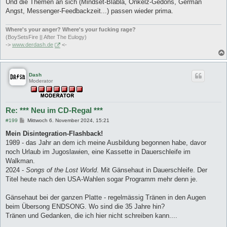
Und die Themen an sich (Mindset-Blabla, Onkelz-Gedöns, German
Angst, Messenger-Feedbackzeit...) passen wieder prima.
Where's your anger? Where's your fucking rage?
(BoySetsFire || After The Eulogy)
->
www.derdash.de
<-
Dash
Moderator
Re: *** Neu im CD-Regal ***
B
#199
Mittwoch 6. November 2024, 15:21
e
i
Mein Disintegration-Flashback!
t
1989 - das Jahr an dem ich meine Ausbildung begonnen habe, davor
r
a
noch Urlaub im Jugoslawien, eine Kassette in Dauerschleife im
g
Walkman.
2024 -
Songs of the Lost World
. Mit Gänsehaut in Dauerschleife. Der
Titel heute nach den USA-Wahlen sogar Programm mehr denn je.
Gänsehaut bei der ganzen Platte - regelmässig Tränen in den Augen
beim Übersong ENDSONG. Wo sind die 35 Jahre hin?
Tränen und Gedanken, die ich hier nicht schreiben kann....