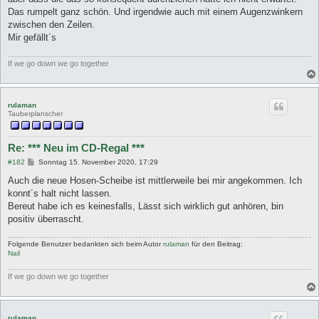
Das rumpelt ganz schön. Und irgendwie auch mit einem Augenzwinkern
zwischen den Zeilen.
Mir gefällt´s
If we go down we go together
rulaman
Tauberplanscher
Re: *** Neu im CD-Regal ***
B
#182
Sonntag 15. November 2020, 17:29
e
i
Auch die neue Hosen-Scheibe ist mittlerweile bei mir angekommen. Ich
t
konnt´s halt nicht lassen.
r
a
Bereut habe ich es keinesfalls, Lässt sich wirklich gut anhören, bin
g
positiv überrascht.
Folgende Benutzer bedankten sich beim Autor
rulaman
für den Beitrag:
Nail
If we go down we go together
rulaman