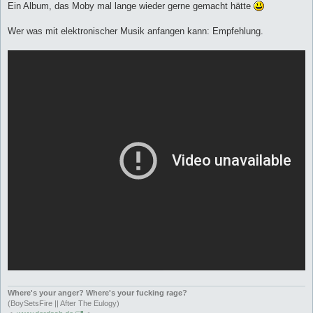
Ein Album, das Moby mal lange wieder gerne gemacht hätte
Wer was mit elektronischer Musik anfangen kann: Empfehlung.
Where's your anger? Where's your fucking rage?
(BoySetsFire || After The Eulogy)