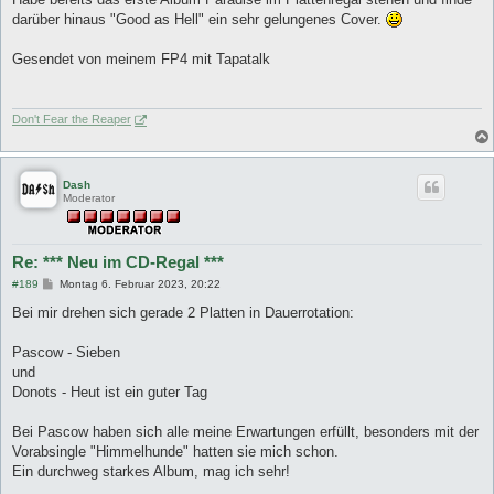
g
darüber hinaus "Good as Hell" ein sehr gelungenes Cover.
Gesendet von meinem FP4 mit Tapatalk
Don't Fear the Reaper
Dash
Moderator
Re: *** Neu im CD-Regal ***
B
#189
Montag 6. Februar 2023, 20:22
e
i
Bei mir drehen sich gerade 2 Platten in Dauerrotation:
t
r
a
Pascow - Sieben
g
und
Donots - Heut ist ein guter Tag
Bei Pascow haben sich alle meine Erwartungen erfüllt, besonders mit der
Vorabsingle "Himmelhunde" hatten sie mich schon.
Ein durchweg starkes Album, mag ich sehr!