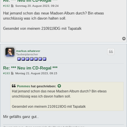
Re: *** Neu im CD-Regal ***
B
#192
Sonntag 20. August 2023, 09:24
e
i
Hat jemand schon das neue Madsen Album durch? Bin etwas
t
unschlüssig was ich davon halten soll.
r
a
g
Gesendet von meinem 2109119DG mit Tapatalk
markus.whatever
Tauberplanscher
Re: *** Neu im CD-Regal ***
B
#193
Montag 21. August 2023, 09:15
e
i
t
Pommes
hat geschrieben:
r
a
Hat jemand schon das neue Madsen Album durch? Bin etwas
g
unschlüssig was ich davon halten soll.
Gesendet von meinem 2109119DG mit Tapatalk
Mir gefällts ganz gut..