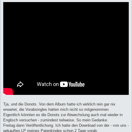
Tja, und die Donots. Von dem Album hatte ich wirklich rein gar nix
erwartet, die Vorabsingles hatten mich nicht so mitgenommen.
Eigentlich könnten es die Donots zur Abwechslung auch mal wieder in
Englisch versuchen - zumindest teilweise. So mein Gedanke.
Freitag dann Veröffentlichung. Ich hatte den Download von der - von uns -
gekauften LP meines Patenkindes schon 2 Tage vorab: