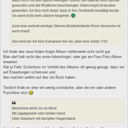
kaum noch mit dem typisch-kehligen Sound, die Gitarren sind zahmer
geworden und die Rhythmen beschwingter. Adam Angst ist tanzbar
geworden. Ich freu mich drauf, dass er fürs Southside bestätigt wurde -
ich werd nicht mehr alleine hingehen.
(und eine verboilt-würdige Stramm-Brüderlichkeits-Rock-Verarsche ist
auch drauf)
Das wird bei mir kein Evergreen bei mir, aber eine solide 7/10
Ich finde das neue Adam Angst Album mittlerweile echt recht gut.
Man darf halt nicht das erste AdamAngst- oder gar ein Frau Potz-Album
erwarten.
Hat ja Felix Schönfuss im Vorfeld des Albums oft genug gesagt, dass sie
auf Erwartungen scheissen und
das machen wollen auf das sie Bock haben.
Textlich finde es eher ein wenig schwächer, aber die ein oder andere
Punchline sitzt
Manchmal denk' ich an Mord
Mit Jagdgewehr oder bloßer Hand
Oder klassisch mit stumpfen Gegenstand