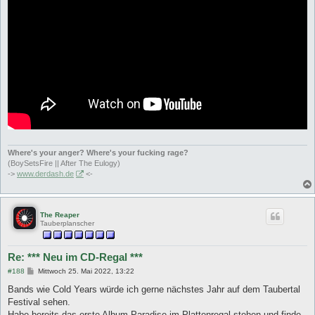
Where's your anger? Where's your fucking rage?
(BoySetsFire || After The Eulogy)
->
www.derdash.de
<-
The Reaper
Tauberplanscher
Re: *** Neu im CD-Regal ***
B
#188
Mittwoch 25. Mai 2022, 13:22
e
i
Bands wie Cold Years würde ich gerne nächstes Jahr auf dem Taubertal
t
Festival sehen.
r
a
Habe bereits das erste Album Paradise im Plattenregal stehen und finde