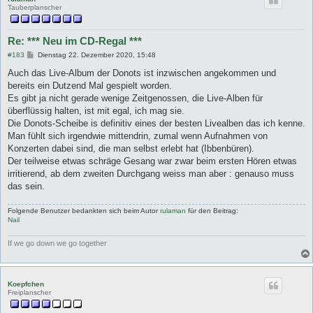
Tauberplanscher
Re: *** Neu im CD-Regal ***
B
#183
Dienstag 22. Dezember 2020, 15:48
e
i
Auch das Live-Album der Donots ist inzwischen angekommen und
t
bereits ein Dutzend Mal gespielt worden.
r
a
Es gibt ja nicht gerade wenige Zeitgenossen, die Live-Alben für
g
überflüssig halten, ist mit egal, ich mag sie.
Die Donots-Scheibe is definitiv eines der besten Livealben das ich kenne.
Man fühlt sich irgendwie mittendrin, zumal wenn Aufnahmen von
Konzerten dabei sind, die man selbst erlebt hat (Ibbenbüren).
Der teilweise etwas schräge Gesang war zwar beim ersten Hören etwas
irritierend, ab dem zweiten Durchgang weiss man aber : genauso muss
das sein.
Folgende Benutzer bedankten sich beim Autor
rulaman
für den Beitrag:
Nail
If we go down we go together
Koepfchen
Freiplanscher