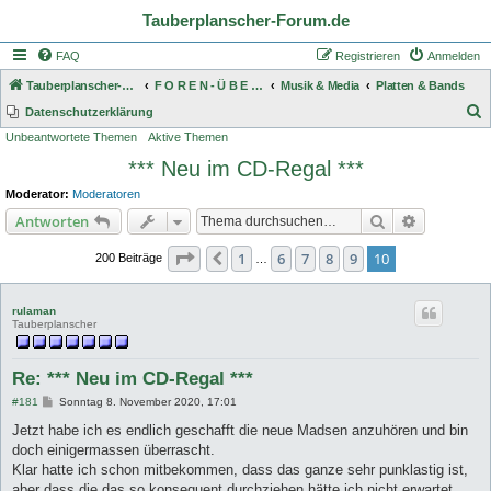
Tauberplanscher-Forum.de
FAQ
Registrieren
Anmelden
Tauberplanscher-Forum.de
F O R E N - Ü B E R S I C H T
Musik & Media
Platten & Bands
S
Datenschutzerklärung
Unbeantwortete Themen
Aktive Themen
u
*** Neu im CD-Regal ***
c
h
Moderator:
Moderatoren
e
Suche
Erweiterte
Antworten
Seite
10
von
10
1
6
7
8
9
10
Vorherige
200 Beiträge
…
rulaman
Tauberplanscher
Re: *** Neu im CD-Regal ***
B
#181
Sonntag 8. November 2020, 17:01
e
i
Jetzt habe ich es endlich geschafft die neue Madsen anzuhören und bin
t
doch einigermassen überrascht.
r
a
Klar hatte ich schon mitbekommen, dass das ganze sehr punklastig ist,
g
aber dass die das so konsequent durchziehen hätte ich nicht erwartet.