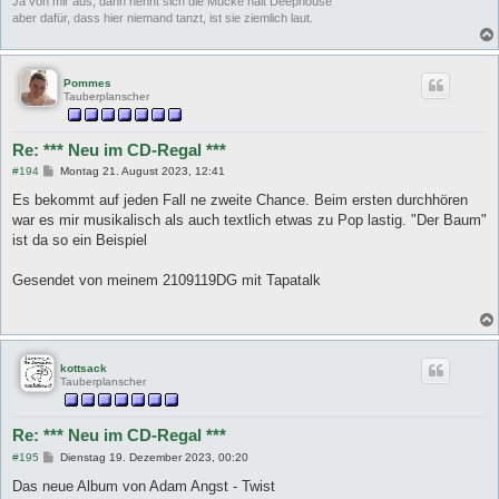
Ja von mir aus, dann nennt sich die Mucke halt Deephouse
aber dafür, dass hier niemand tanzt, ist sie ziemlich laut.
Pommes
Tauberplanscher
Re: *** Neu im CD-Regal ***
B
#194
Montag 21. August 2023, 12:41
e
i
Es bekommt auf jeden Fall ne zweite Chance. Beim ersten durchhören
t
war es mir musikalisch als auch textlich etwas zu Pop lastig. "Der Baum"
r
a
ist da so ein Beispiel
g
Gesendet von meinem 2109119DG mit Tapatalk
kottsack
Tauberplanscher
Re: *** Neu im CD-Regal ***
B
#195
Dienstag 19. Dezember 2023, 00:20
e
i
Das neue Album von Adam Angst - Twist
t