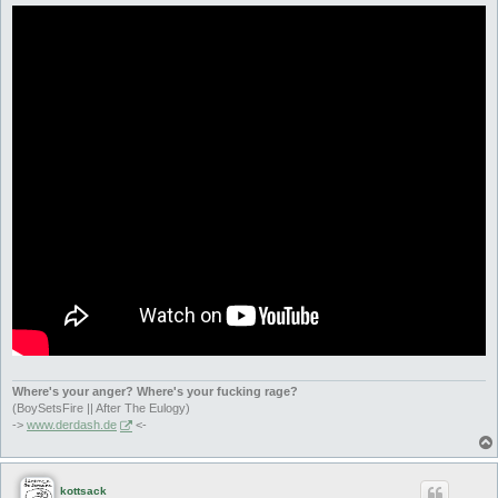
Where's your anger? Where's your fucking rage?
(BoySetsFire || After The Eulogy)
->
www.derdash.de
<-
kottsack