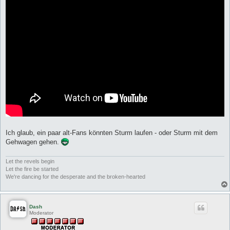
Ich glaub, ein paar alt-Fans könnten Sturm laufen - oder Sturm mit dem
Gehwagen gehen.
Let the revels begin
Let the fire be started
We're dancing for the desperate and the broken-hearted
Dash
Moderator