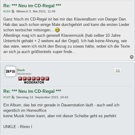
Re: *** Neu im CD-Regal ***
B
#184
Mittwoch 5. Mai 2021, 11:06
e
i
Ganz frisch im CD-Regal ist bei mir das Klavieralbum von Danger Dan.
t
Hab das auch schon einige Male durchgehört und kann die ersten Lieder
r
a
schon textsicher mitsingen...
g
Allerdings mag ich auch generell Klaviermusik (hab selber 10 Jahre
Unterricht gehabt + 2 weitere auf der Orgel). Ich hab keine Ahnung, wie
das wäre, wenn ich nicht den Bezug zu sowas hätte, wobei ich die Texte
an sich ja auch größtenteils super finde...
Dash
Moderator
Re: *** Neu im CD-Regal ***
B
#185
Dienstag 14. September 2021, 10:42
e
i
Ein Album, das bei mir gerade in Dauerrotation läuft - auch weil ich
t
eigentlich im Homeoffice
r
a
keine Musik hören kann, aber mit dieser Scheibe geht es perfekt:
g
UNKLE - Rōnin I