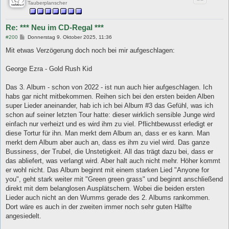
Tauberplanscher
Re: *** Neu im CD-Regal ***
B
#200
Donnerstag 9. Oktober 2025, 11:36
e
i
Mit etwas Verzögerung doch noch bei mir aufgeschlagen:
t
r
a
George Ezra - Gold Rush Kid
g
Das 3. Album - schon von 2022 - ist nun auch hier aufgeschlagen. Ich
habs gar nicht mitbekommen. Reihen sich bei den ersten beiden Alben
super Lieder aneinander, hab ich ich bei Album #3 das Gefühl, was ich
schon auf seiner letzten Tour hatte: dieser wirklich sensible Junge wird
einfach nur verheizt und es wird ihm zu viel. Pflichtbewusst erledigt er
diese Tortur für ihn. Man merkt dem Album an, dass er es kann. Man
merkt dem Album aber auch an, dass es ihm zu viel wird. Das ganze
Bussiness, der Trubel, die Unstetigkeit. All das trägt dazu bei, dass er
das abliefert, was verlangt wird. Aber halt auch nicht mehr. Höher kommt
er wohl nicht. Das Album beginnt mit einem starken Lied "Anyone for
you", geht stark weiter mit "Green green grass" und beginnt anschließend
direkt mit dem belanglosen Ausplätschern. Wobei die beiden ersten
Lieder auch nicht an den Wumms gerade des 2. Albums rankommen.
Dort wäre es auch in der zweiten immer noch sehr guten Hälfte
angesiedelt.