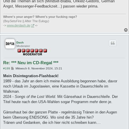
Und die Themen an sich (Mindset-Blabla, Onkelz-Gedöns, German
Angst, Messenger-Feedbackzeit...) passen wieder prima.
Where's your anger? Where's your fucking rage?
(BoySetsFire || After The Eulogy)
->
www.derdash.de
<-
Dash
Moderator
Re: *** Neu im CD-Regal ***
B
#199
Mittwoch 6. November 2024, 15:21
e
i
Mein Disintegration-Flashback!
t
1989 - das Jahr an dem ich meine Ausbildung begonnen habe, davor
r
a
noch Urlaub im Jugoslawien, eine Kassette in Dauerschleife im
g
Walkman.
2024 -
Songs of the Lost World
. Mit Gänsehaut in Dauerschleife. Der
Titel heute nach den USA-Wahlen sogar Programm mehr denn je.
Gänsehaut bei der ganzen Platte - regelmässig Tränen in den Augen
beim Übersong ENDSONG. Wo sind die 35 Jahre hin?
Tränen und Gedanken, die ich hier nicht schreiben kann....