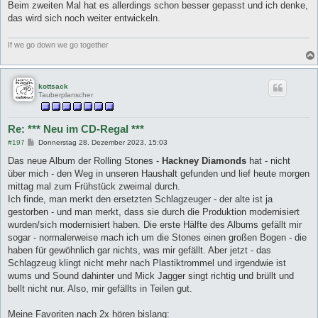
Beim zweiten Mal hat es allerdings schon besser gepasst und ich denke,
das wird sich noch weiter entwickeln.
If we go down we go together
kottsack
Tauberplanscher
Re: *** Neu im CD-Regal ***
B
#197
Donnerstag 28. Dezember 2023, 15:03
e
i
Das neue Album der Rolling Stones -
Hackney Diamonds
hat - nicht
t
über mich - den Weg in unseren Haushalt gefunden und lief heute morgen
r
a
mittag mal zum Frühstück zweimal durch.
g
Ich finde, man merkt den ersetzten Schlagzeuger - der alte ist ja
gestorben - und man merkt, dass sie durch die Produktion modernisiert
wurden/sich modernisiert haben. Die erste Hälfte des Albums gefällt mir
sogar - normalerweise mach ich um die Stones einen großen Bogen - die
haben für gewöhnlich gar nichts, was mir gefällt. Aber jetzt - das
Schlagzeug klingt nicht mehr nach Plastiktrommel und irgendwie ist
wums und Sound dahinter und Mick Jagger singt richtig und brüllt und
bellt nicht nur. Also, mir gefällts in Teilen gut.
Meine Favoriten nach 2x hören bislang: