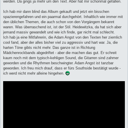
werden. Da gings ja mehr um den Text. Aber hat mir schonmal gefallen.
Ich hab mir dann blind das Album gekauft und jetzt ein bisschen
spazierengefahren und ein paarmal durchgehört. Inhaltlich wie immer mit
den üblichen Themen, die auch schon von den Vorgängern bekannt
waren. Was überraschend ist, ist der Stil. Heidewitzka, da hat sich aber
jemand massiv gewandelt und wie ich finde, gar nicht mal schlecht.
Ich hab ja eine Mitfahrerin, die Adam Angst von den Texten her ziemlich
cool fand, aber der alles bisher viel zu aggressiv und hart war. Ja, die
harten Töne gibts nicht mehr. Das ganze ist in Richtung
Mädchenrockbands abgedriftet - aber die machen das gut. Er schreit
kaum noch mit dem typisch-kehligen Sound, die Gitarren sind zahmer
geworden und die Rhythmen beschwingter. Adam Angst ist tanzbar
geworden. Ich freu mich drauf, dass er fürs Southside bestätigt wurde -
ich werd nicht mehr alleine hingehen.