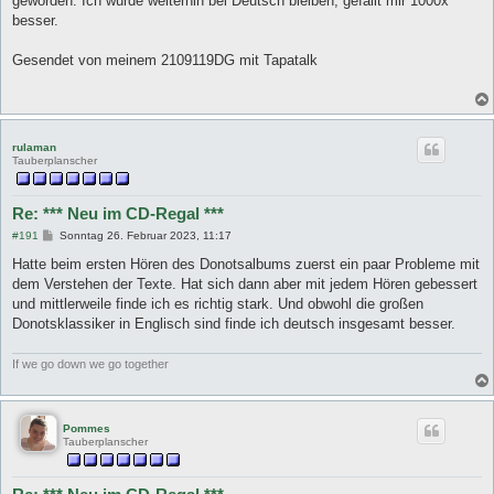
geworden. Ich würde weiterhin bei Deutsch bleiben, gefällt mir 1000x
r
a
besser.
g
Gesendet von meinem 2109119DG mit Tapatalk
rulaman
Tauberplanscher
Re: *** Neu im CD-Regal ***
B
#191
Sonntag 26. Februar 2023, 11:17
e
i
Hatte beim ersten Hören des Donotsalbums zuerst ein paar Probleme mit
t
dem Verstehen der Texte. Hat sich dann aber mit jedem Hören gebessert
r
a
und mittlerweile finde ich es richtig stark. Und obwohl die großen
g
Donotsklassiker in Englisch sind finde ich deutsch insgesamt besser.
If we go down we go together
Pommes
Tauberplanscher