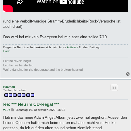
(und eine verboilt-würdige Stramm-Brüderlichkeits-Rock-Verarsche ist
auch drauf)
Das wird bei mir kein Evergreen bei mir, aber eine solide 7/10
Folgende Benutzer bedankten sich beim Autor
kottsack
für den Beitrag:
Dash
Let the revels begin
Let the fire be started
We're dancing for the desperate and the broken-hearted
rulaman
Tauberplanscher
Re: *** Neu im CD-Regal ***
B
#196
Dienstag 19. Dezember 2023, 16:22
e
i
Hab mir das neue Adam Angst Album jetzt zweimal angehört. Ausser den
t
beiden Openern hatte mich beim ersten mal aber nicht vom Hocker
r
a
gerissen, da ich auf den alten sound schon ziemlich stand.
g