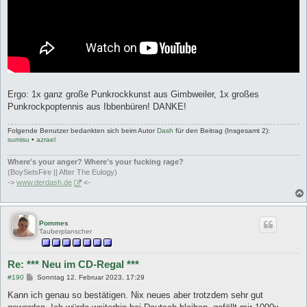
Ergo: 1x ganz große Punkrockkunst aus Gimbweiler, 1x großes
Punkrockpoptennis aus Ibbenbüren! DANKE!
Folgende Benutzer bedankten sich beim Autor
Dash
für den Beitrag (Insgesamt 2):
sumisu
•
azrael
Where's your anger? Where's your fucking rage?
(BoySetsFire || After The Eulogy)
->
www.derdash.de
<-
Pommes
Tauberplanscher
Re: *** Neu im CD-Regal ***
B
#190
Sonntag 12. Februar 2023, 17:29
e
i
Kann ich genau so bestätigen. Nix neues aber trotzdem sehr gut
t