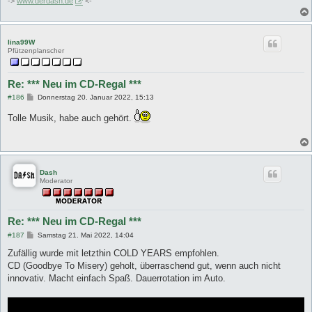
->
www.derdash.de
<-
lina99W
Pfützenplanscher
Re: *** Neu im CD-Regal ***
B
#186
Donnerstag 20. Januar 2022, 15:13
e
i
Tolle Musik, habe auch gehört.
t
r
a
g
Dash
Moderator
Re: *** Neu im CD-Regal ***
B
#187
Samstag 21. Mai 2022, 14:04
e
i
Zufällig wurde mit letzthin COLD YEARS empfohlen.
t
CD (Goodbye To Misery) geholt, überraschend gut, wenn auch nicht
r
a
innovativ. Macht einfach Spaß. Dauerrotation im Auto.
g