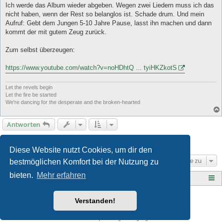
Ich werde das Album wieder abgeben. Wegen zwei Liedern muss ich das
nicht haben, wenn der Rest so belanglos ist. Schade drum. Und mein
Aufruf: Gebt dem Jungen 5-10 Jahre Pause, lasst ihn machen und dann
kommt der mit gutem Zeug zurück.
Zum selbst überzeugen:
https://www.youtube.com/watch?v=noHDhtQ ... tyiHKZkotS
Let the revels begin
Let the fire be started
We're dancing for the desperate and the broken-hearted
Antworten
Seite
10
von
10
1
6
7
8
9
10
Vorherige
200 Beiträge
…
Diese Website nutzt Cookies, um dir den
Gehe zu
bestmöglichen Komfort bei der Nutzung zu
bieten.
Mehr erfahren
Tauberplanscher-Forum.de
F O R E N - Ü B E R S I C H T
Style developer by
Zuma Portal
,
Verstanden!
Powered by
phpBB
® Forum Software © phpBB Limited
Deutsche Übersetzung durch
phpBB.de
Datenschutz
|
Nutzungsbedingungen