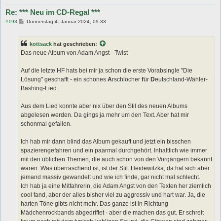
Re: *** Neu im CD-Regal ***
B
#198
Donnerstag 4. Januar 2024, 09:33
e
i
t
kottsack
hat geschrieben:
r
a
Das neue Album von Adam Angst - Twist
g
Auf die letzte HF hats bei mir ja schon die erste Vorabsingle "Die
Lösung" geschafft - ein schönes
A
rschlöcher
f
ür
D
eutschland-Wähler-
Bashing-Lied.
Aus dem Lied konnte aber nix über den Stil des neuen Albums
abgelesen werden. Da gings ja mehr um den Text. Aber hat mir
schonmal gefallen.
Ich hab mir dann blind das Album gekauft und jetzt ein bisschen
spazierengefahren und ein paarmal durchgehört. Inhaltlich wie immer
mit den üblichen Themen, die auch schon von den Vorgängern bekannt
waren. Was überraschend ist, ist der Stil. Heidewitzka, da hat sich aber
jemand massiv gewandelt und wie ich finde, gar nicht mal schlecht.
Ich hab ja eine Mitfahrerin, die Adam Angst von den Texten her ziemlich
cool fand, aber der alles bisher viel zu aggressiv und hart war. Ja, die
harten Töne gibts nicht mehr. Das ganze ist in Richtung
Mädchenrockbands abgedriftet - aber die machen das gut. Er schreit