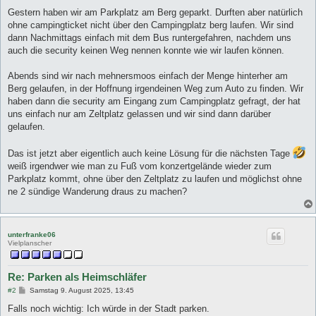
Gestern haben wir am Parkplatz am Berg geparkt. Durften aber natürlich
ohne campingticket nicht über den Campingplatz berg laufen. Wir sind
dann Nachmittags einfach mit dem Bus runtergefahren, nachdem uns
auch die security keinen Weg nennen konnte wie wir laufen können.
Abends sind wir nach mehnersmoos einfach der Menge hinterher am
Berg gelaufen, in der Hoffnung irgendeinen Weg zum Auto zu finden. Wir
haben dann die security am Eingang zum Campingplatz gefragt, der hat
uns einfach nur am Zeltplatz gelassen und wir sind dann darüber
gelaufen.
Das ist jetzt aber eigentlich auch keine Lösung für die nächsten Tage
weiß irgendwer wie man zu Fuß vom konzertgelände wieder zum
Parkplatz kommt, ohne über den Zeltplatz zu laufen und möglichst ohne
ne 2 sündige Wanderung draus zu machen?
unterfranke06
Vielplanscher
Re: Parken als Heimschläfer
B
#2
Samstag 9. August 2025, 13:45
e
i
Falls noch wichtig: Ich würde in der Stadt parken.
t