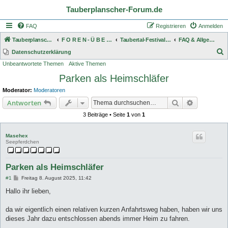
Tauberplanscher-Forum.de
FAQ
Registrieren
Anmelden
Tauberplanscher-Forum.de
F O R E N - Ü B E R S I C H T
Taubertal-Festival Allgemein
FAQ & Allgemeines zum Taubertal
S
Datenschutzerklärung
Unbeantwortete Themen
Aktive Themen
u
Parken als Heimschläfer
c
h
Moderator:
Moderatoren
e
Suche
Erweiterte
Antworten
3 Beiträge • Seite
1
von
1
Masehex
Seepferdchen
Parken als Heimschläfer
B
#1
Freitag 8. August 2025, 11:42
e
i
Hallo ihr lieben,
t
r
a
da wir eigentlich einen relativen kurzen Anfahrtsweg haben, haben wir uns
g
dieses Jahr dazu entschlossen abends immer Heim zu fahren.