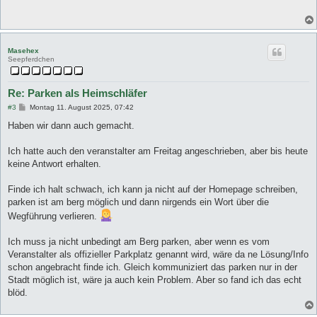
r
a
g
Masehex
Seepferdchen
Re: Parken als Heimschläfer
B
#3
Montag 11. August 2025, 07:42
e
i
Haben wir dann auch gemacht.
t
r
a
Ich hatte auch den veranstalter am Freitag angeschrieben, aber bis heute
g
keine Antwort erhalten.
Finde ich halt schwach, ich kann ja nicht auf der Homepage schreiben,
parken ist am berg möglich und dann nirgends ein Wort über die
Wegführung verlieren.
Ich muss ja nicht unbedingt am Berg parken, aber wenn es vom
Veranstalter als offizieller Parkplatz genannt wird, wäre da ne Lösung/Info
schon angebracht finde ich. Gleich kommuniziert das parken nur in der
Stadt möglich ist, wäre ja auch kein Problem. Aber so fand ich das echt
blöd.