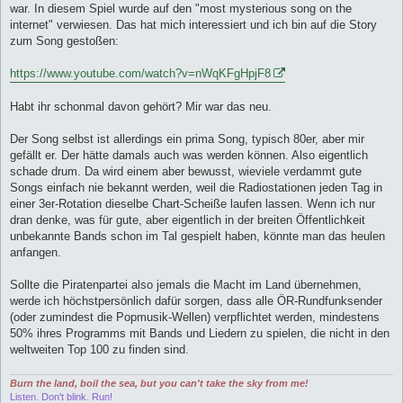
war. In diesem Spiel wurde auf den "most mysterious song on the
internet" verwiesen. Das hat mich interessiert und ich bin auf die Story
zum Song gestoßen:
https://www.youtube.com/watch?v=nWqKFgHpjF8
Habt ihr schonmal davon gehört? Mir war das neu.
Der Song selbst ist allerdings ein prima Song, typisch 80er, aber mir
gefällt er. Der hätte damals auch was werden können. Also eigentlich
schade drum. Da wird einem aber bewusst, wieviele verdammt gute
Songs einfach nie bekannt werden, weil die Radiostationen jeden Tag in
einer 3er-Rotation dieselbe Chart-Scheiße laufen lassen. Wenn ich nur
dran denke, was für gute, aber eigentlich in der breiten Öffentlichkeit
unbekannte Bands schon im Tal gespielt haben, könnte man das heulen
anfangen.
Sollte die Piratenpartei also jemals die Macht im Land übernehmen,
werde ich höchstpersönlich dafür sorgen, dass alle ÖR-Rundfunksender
(oder zumindest die Popmusik-Wellen) verpflichtet werden, mindestens
50% ihres Programms mit Bands und Liedern zu spielen, die nicht in den
weltweiten Top 100 zu finden sind.
Burn the land, boil the sea, but you can't take the sky from me!
Listen. Don't blink. Run!