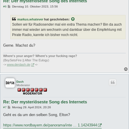
Re: Der mysteriöseste Song des Internets
B
#6
Dienstag 10. Oktober 2023, 15:56
e
i
t
markus.whatever
hat geschrieben:
r
a
Sollen wir für Radiosender mal ein extra Thema machen? Bin da auch
g
immer mal wieder am wechseln und dankbar über die Empfehlung mit
Pirate Radio, kannte ich bisher noch nicht.
Gerne. Machst du?
Where's your anger? Where's your fucking rage?
(BoySetsFire || After The Eulogy)
->
www.derdash.de
<-
Dash
Moderator
Re: Der mysteriöseste Song des Internets
B
#7
Montag 29. April 2024, 20:26
e
i
Geht es da um den selben Song, Elton?
t
r
a
https://www.nordbayern.de/panorama/inte ... 1.14243944
g