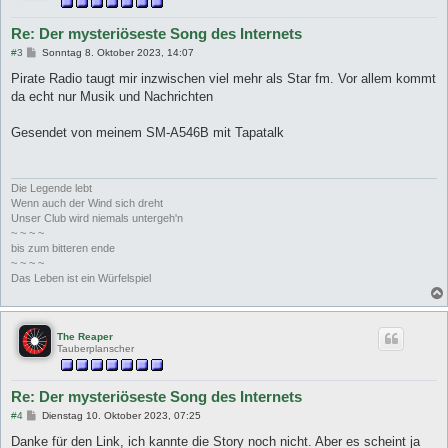
Re: Der mysteriöseste Song des Internets
B
#3
Sonntag 8. Oktober 2023, 14:07
e
i
Pirate Radio taugt mir inzwischen viel mehr als Star fm. Vor allem kommt
t
da echt nur Musik und Nachrichten
r
a
g
Gesendet von meinem SM-A546B mit Tapatalk
Die Legende lebt
Wenn auch der Wind sich dreht
Unser Club wird niemals untergeh'n
~ ~ ~ ~
bis zum bitteren ende
~ ~ ~ ~
Das Leben ist ein Würfelspiel
The Reaper
Tauberplanscher
Re: Der mysteriöseste Song des Internets
B
#4
Dienstag 10. Oktober 2023, 07:25
e
i
Danke für den Link, ich kannte die Story noch nicht. Aber es scheint ja