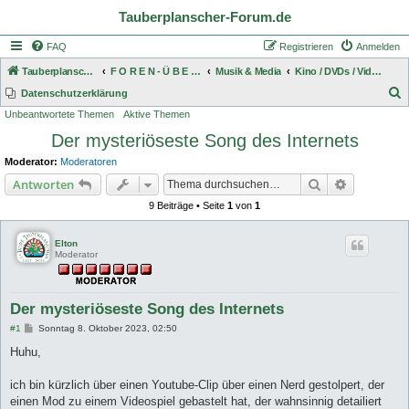
Tauberplanscher-Forum.de
FAQ
Registrieren
Anmelden
Tauberplanscher-Forum.de
F O R E N - Ü B E R S I C H T
Musik & Media
Kino / DVDs / Videos / TV / Bücher / Computer, Internet und Medien
S
Datenschutzerklärung
Unbeantwortete Themen
Aktive Themen
u
Der mysteriöseste Song des Internets
c
h
Moderator:
Moderatoren
e
Suche
Erweiterte
Antworten
9 Beiträge • Seite
1
von
1
Elton
Moderator
Der mysteriöseste Song des Internets
B
#1
Sonntag 8. Oktober 2023, 02:50
e
i
Huhu,
t
r
a
ich bin kürzlich über einen Youtube-Clip über einen Nerd gestolpert, der
g
einen Mod zu einem Videospiel gebastelt hat, der wahnsinnig detailiert