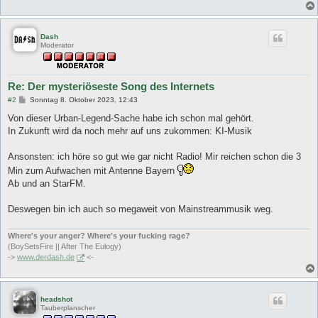
Dash
Moderator
Re: Der mysteriöseste Song des Internets
B
#2
Sonntag 8. Oktober 2023, 12:43
e
i
Von dieser Urban-Legend-Sache habe ich schon mal gehört.
t
In Zukunft wird da noch mehr auf uns zukommen: KI-Musik
r
a
g
Ansonsten: ich höre so gut wie gar nicht Radio! Mir reichen schon die 3
Min zum Aufwachen mit Antenne Bayern
Ab und an StarFM.
Deswegen bin ich auch so megaweit von Mainstreammusik weg.
Where's your anger? Where's your fucking rage?
(BoySetsFire || After The Eulogy)
->
www.derdash.de
<-
headshot
Tauberplanscher