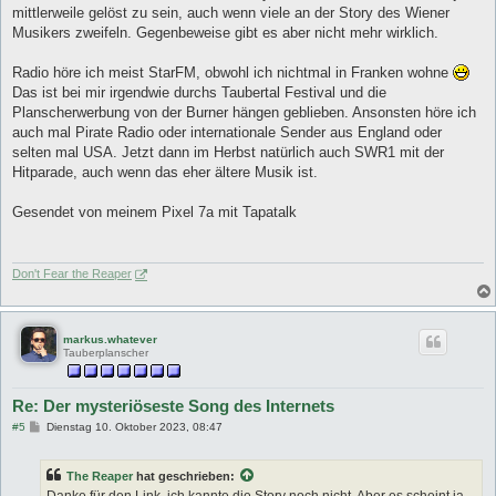
t
mittlerweile gelöst zu sein, auch wenn viele an der Story des Wiener
r
a
Musikers zweifeln. Gegenbeweise gibt es aber nicht mehr wirklich.
g
Radio höre ich meist StarFM, obwohl ich nichtmal in Franken wohne
Das ist bei mir irgendwie durchs Taubertal Festival und die
Planscherwerbung von der Burner hängen geblieben. Ansonsten höre ich
auch mal Pirate Radio oder internationale Sender aus England oder
selten mal USA. Jetzt dann im Herbst natürlich auch SWR1 mit der
Hitparade, auch wenn das eher ältere Musik ist.
Gesendet von meinem Pixel 7a mit Tapatalk
Don't Fear the Reaper
markus.whatever
Tauberplanscher
Re: Der mysteriöseste Song des Internets
B
#5
Dienstag 10. Oktober 2023, 08:47
e
i
t
The Reaper
hat geschrieben:
r
a