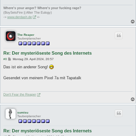
Where's your anger? Where's your fucking rage?
(BoySetsFire || After The Eulogy)
->
www.derdash.de
<-
The Reaper
Tauberplanscher
Re: Der mysteriöseste Song des Internets
B
#8
Montag 29. April 2024, 20:57
e
i
Das ist ein anderer Song!
t
r
a
Gesendet von meinem Pixel 7a mit Tapatalk
g
Don't Fear the Reaper
sumisu
Tauberplanscher
Re: Der mysteriöseste Song des Internets