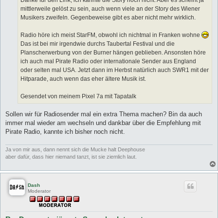
Danke für den Link, ich kannte die Story noch nicht. Aber es scheint ja
g
mittlerweile gelöst zu sein, auch wenn viele an der Story des Wiener
Musikers zweifeln. Gegenbeweise gibt es aber nicht mehr wirklich.
Radio höre ich meist StarFM, obwohl ich nichtmal in Franken wohne
Das ist bei mir irgendwie durchs Taubertal Festival und die
Planscherwerbung von der Burner hängen geblieben. Ansonsten höre
ich auch mal Pirate Radio oder internationale Sender aus England
oder selten mal USA. Jetzt dann im Herbst natürlich auch SWR1 mit der
Hitparade, auch wenn das eher ältere Musik ist.
Gesendet von meinem Pixel 7a mit Tapatalk
Sollen wir für Radiosender mal ein extra Thema machen? Bin da auch
immer mal wieder am wechseln und dankbar über die Empfehlung mit
Pirate Radio, kannte ich bisher noch nicht.
Ja von mir aus, dann nennt sich die Mucke halt Deephouse
aber dafür, dass hier niemand tanzt, ist sie ziemlich laut.
Dash
Moderator