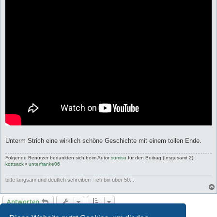
Unterm Strich eine wirklich schöne Geschichte mit einem tollen Ende.
Folgende Benutzer bedankten sich beim Autor
sumisu
für den Beitrag (Insgesamt 2):
kottsack
•
unterfranke06
bitte langsam und deutlich schreiben - ich bin über 50...
Antworten
9 Beiträge • Seite
1
von
1