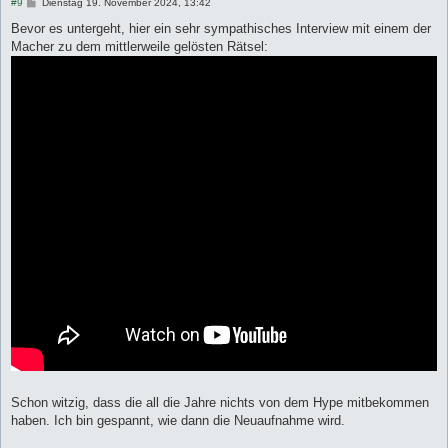
B
#9
Dienstag 19. November 2024, 13:42
e
i
Bevor es untergeht, hier ein sehr sympathisches Interview mit einem der
t
Macher zu dem mittlerweile gelösten Rätsel:
r
a
g
Schon witzig, dass die all die Jahre nichts von dem Hype mitbekommen
haben. Ich bin gespannt, wie dann die Neuaufnahme wird.