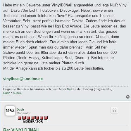
Habe mir ein Gewerbe unter
VinylDJNail
angemeldet und lege NUR Vinyl
auf. Dazu 70er Licht, Holzboxen, Discokugel, Nebel, sowie einen
Technics und einen Telefunken *love* Plattenspieler und Technics
Verstärker. Echt, nicht perfekt ist meine Devise. Zudem finde ich das es
besser zu Vinyl passt wie ne High End Anlage. Die Leute mögen es, das
merke ich an den Buchungen und wenn es mal knistert, das gerade
macht es doch aus. Wenn Ihr zufällig genau so einen DJ sucht dann
meldet Euch doch einfach. Freue mich über jeden Gig und ich höre
immer wieder "Spürt man das du dafür brennst". Vom Stil her:
Schwerpunkt 80er bis 90er aber da ist dann alles dabei bei den 600
Platten (Rock, Heavy, Kultschlager, Soul, Disco...). Bei Interesse
schicke ich gerne ne Liste meiner Platten durch.
Mit der Anlage kann ich locker bis zu 200 Leute beschallen.
vinylbeat@t-online.de
Folgende Benutzer bedankten sich beim Autor
Nail
für den Beitrag (Insgesamt 2):
Dash
•
sumisu
Dash
Moderator
Re: VINYLDJNAIL