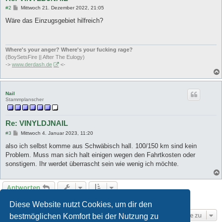
B
#2
Mittwoch 21. Dezember 2022, 21:05
e
i
Wäre das Einzugsgebiet hilfreich?
t
r
a
g
Where's your anger? Where's your fucking rage?
(BoySetsFire || After The Eulogy)
->
www.derdash.de
<-
Nail
Stammplanscher
Re: VINYLDJNAIL
B
#3
Mittwoch 4. Januar 2023, 11:20
e
i
also ich selbst komme aus Schwäbisch hall. 100/150 km sind kein
t
Problem. Muss man sich halt einigen wegen den Fahrtkosten oder
r
a
sonstigem. Ihr werdet überrascht sein wie wenig ich möchte.
g
Antworten
3 Beiträge • Seite
1
von
1
Diese Website nutzt Cookies, um dir den
Gehe zu
bestmöglichen Komfort bei der Nutzung zu