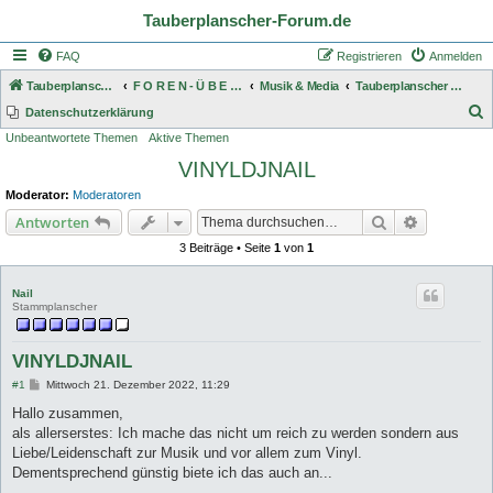
Tauberplanscher-Forum.de
FAQ
Registrieren
Anmelden
Tauberplanscher-Forum.de
F O R E N - Ü B E R S I C H T
Musik & Media
Tauberplanscher Plattenkiste
S
Datenschutzerklärung
Unbeantwortete Themen
Aktive Themen
u
VINYLDJNAIL
c
h
Moderator:
Moderatoren
e
Suche
Erweiterte
Antworten
3 Beiträge • Seite
1
von
1
Nail
Stammplanscher
VINYLDJNAIL
B
#1
Mittwoch 21. Dezember 2022, 11:29
e
i
Hallo zusammen,
t
als allerserstes: Ich mache das nicht um reich zu werden sondern aus
r
a
Liebe/Leidenschaft zur Musik und vor allem zum Vinyl.
g
Dementsprechend günstig biete ich das auch an...