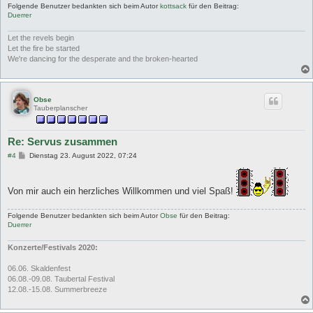
Folgende Benutzer bedankten sich beim Autor
kottsack
für den Beitrag:
Duerrer
Let the revels begin
Let the fire be started
We're dancing for the desperate and the broken-hearted
Obse
Tauberplanscher
Re: Servus zusammen
B
#4
Dienstag 23. August 2022, 07:24
e
i
t
r
Von mir auch ein herzliches Willkommen und viel Spaß!
a
g
Folgende Benutzer bedankten sich beim Autor
Obse
für den Beitrag:
Duerrer
Konzerte/Festivals 2020:
06.06. Skaldenfest
06.08.-09.08. Taubertal Festival
12.08.-15.08. Summerbreeze