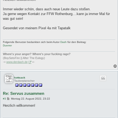
g
Immer wieder schön, dass auch neue Leute dazu stoßen.
Ja gerne wegen Kontakt zur FFW Rothenburg....kann ja immer Mal für
was gut sein!
Gesendet von meinem Pixel 4a mit Tapatalk
Folgende Benutzer bedankten sich beim Autor
Dash
für den Beitrag:
Duerrer
Where's your anger? Where's your fucking rage?
(BoySetsFire || After The Eulogy)
->
www.derdash.de
<-
kottsack
Tauberplanscher
Re: Servus zusammen
B
#3
Montag 22. August 2022, 23:22
e
i
Herzlich willkommen!
t
r
a
g