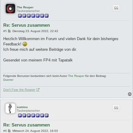
The Reaper
Tauberplanscher
Re: Servus zusammen
B
#5
Dienstag 23. August 2022, 22:42
e
i
Herzlich Willkommen im Forum und vielen Dank für dein bisheriges
t
Feedback!
r
a
Ich freue mich auf weitere Beiträge von dir.
g
Gesendet von meinem FP4 mit Tapatalk
Folgende Benutzer bedankten sich beim Autor
The Reaper
für den Beitrag:
Duerrer
Don't Fear the Reaper
sumisu
Tauberplanscher
Re: Servus zusammen
B
#6
Mittwoch 24. August 2022, 16:03