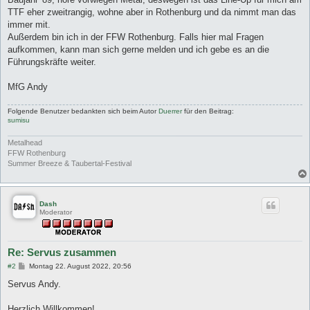
TTF eher zweitrangig, wohne aber in Rothenburg und da nimmt man das
immer mit.
Außerdem bin ich in der FFW Rothenburg. Falls hier mal Fragen
aufkommen, kann man sich gerne melden und ich gebe es an die
Führungskräfte weiter.
MfG Andy
Folgende Benutzer bedankten sich beim Autor
Duerrer
für den Beitrag:
sumisu
Metalhead
FFW Rothenburg
Summer Breeze & Taubertal-Festival
Dash
Moderator
Re: Servus zusammen
B
#2
Montag 22. August 2022, 20:56
e
i
Servus Andy.
t
r
a
Herzlich Willkommen!