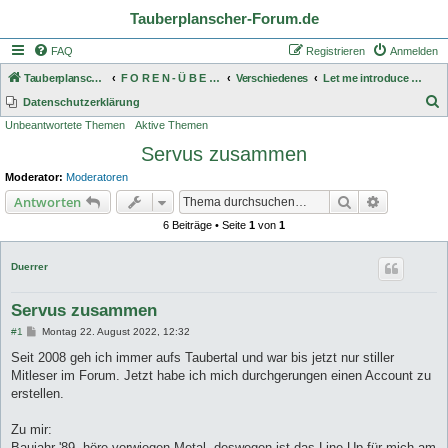
Tauberplanscher-Forum.de
FAQ
Registrieren
Anmelden
Tauberplanscher-Forum.de
F O R E N - Ü B E R S I C H T
Verschiedenes
Let me introduce myself
S
Datenschutzerklärung
Unbeantwortete Themen
Aktive Themen
u
Servus zusammen
c
h
Moderator:
Moderatoren
e
Suche
Erweiterte
Antworten
6 Beiträge • Seite
1
von
1
Duerrer
Servus zusammen
B
#1
Montag 22. August 2022, 12:32
e
i
Seit 2008 geh ich immer aufs Taubertal und war bis jetzt nur stiller
t
Mitleser im Forum. Jetzt habe ich mich durchgerungen einen Account zu
r
a
erstellen.
g
Zu mir:
Baujahr '89, höre vorwiegen Metal, deswegen ist das Line-Up für mich am