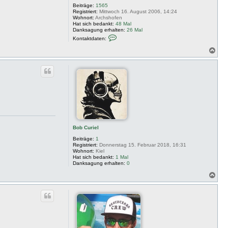
p
Beiträge:
1565
e
Registriert:
Mittwoch 16. August 2006, 14:24
r
Wohnort:
Archshofen
Hat sich bedankt:
48 Mal
Danksagung erhalten:
26 Mal
K
Kontaktdaten:
o
n
N
t
a
a
c
k
h
t
o
d
a
b
t
e
e
n
n
v
o
n
J
Bob Curiel
C
Beiträge:
1
A
Registriert:
Donnerstag 15. Februar 2018, 16:31
Wohnort:
Kiel
Hat sich bedankt:
1 Mal
Danksagung erhalten:
0
N
a
c
h
o
b
e
n