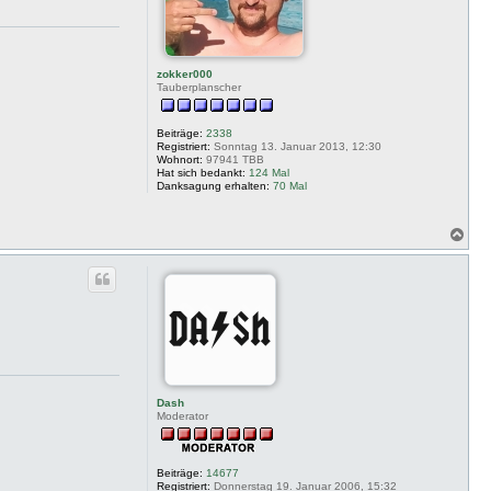
zokker000
Tauberplanscher
Beiträge:
2338
Registriert:
Sonntag 13. Januar 2013, 12:30
Wohnort:
97941 TBB
Hat sich bedankt:
124 Mal
Danksagung erhalten:
70 Mal
N
a
c
h
o
b
e
n
Dash
Moderator
Beiträge:
14677
Registriert:
Donnerstag 19. Januar 2006, 15:32