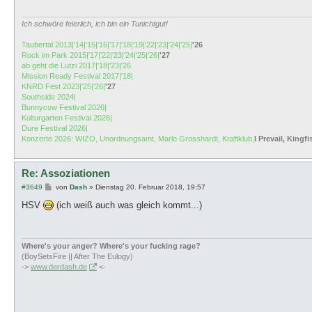
a
g
Ich schwöre feierlich, ich bin ein Tunichtgut!
Taubertal 2013|'14|'15|'16|'17|'18|'19|'22|'23|'24|'25|
'26
Rock im Park 2015|'17|'22|'23|'24|'25|'26|
'27
ab geht die Lutzi 2017|'18|'23|'26
Mission Ready Festival 2017|'18|
KNRD Fest 2023|'25|'26|
'27
Southside 2024|
Bunnycow Festival 2026|
Kulturgarten Festival 2026|
Dure Festival 2026|
Konzerte 2026: WIZO, Unordnungsamt, Marlo Grosshardt, Kraftklub,
I Prevail, Kingfi
Re: Assoziationen
B
#3649
von
Dash
»
Dienstag 20. Februar 2018, 19:57
e
i
HSV
(ich weiß auch was gleich kommt...)
t
r
a
g
Where's your anger? Where's your fucking rage?
(BoySetsFire || After The Eulogy)
->
www.derdash.de
<-