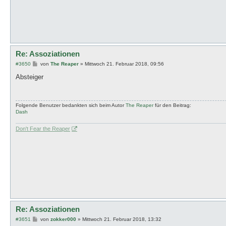
Re: Assoziationen
B
#3650
von
The Reaper
»
Mittwoch 21. Februar 2018, 09:56
e
i
Absteiger
t
r
a
g
Folgende Benutzer bedankten sich beim Autor
The Reaper
für den Beitrag:
Dash
Don't Fear the Reaper
Re: Assoziationen
B
#3651
von
zokker000
»
Mittwoch 21. Februar 2018, 13:32
e