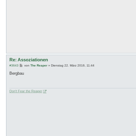
Re: Assoziationen
B
#3643
von
The Reaper
»
Dienstag 22. März 2016, 11:44
e
i
Bergbau
t
r
a
g
Don't Fear the Reaper