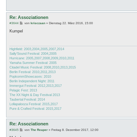
Re: Assoziationen
B
#3644
von
krisczaan
»
Dienstag 22. März 2016, 15:00
e
i
Kumpel
t
r
a
g
Highfield: 2003,2004,2005,2007,2014
Sally'Sound Festival: 2004,2005
Hurricane: 2005,2007,2008,2009,2010,2011
Yamaha Summer Festival: 2005
Citadel Music Festival: 2008,2010,2013,2015
Berlin Festival: 2010,2011,2013
PopkommShowcases: 2010
Berlin Independent Night: 2011
Immergut Festival: 2012,2013,2017
Pelagic Fest: 2013
The XX Night & Day Festival 2013
Taubertal Festival: 2014
Lollapalooza Festival: 2015,2017
Pure & Crafted Festival: 2015,2017
Re: Assoziationen
B
#3645
von
The Reaper
»
Freitag 8. Dezember 2017, 12:00
e
i