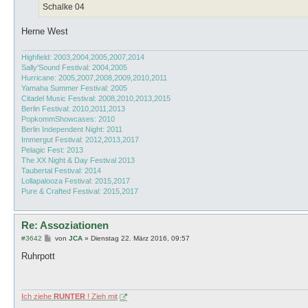
a
Schalke 04
g
Herne West
Highfield: 2003,2004,2005,2007,2014
Sally'Sound Festival: 2004,2005
Hurricane: 2005,2007,2008,2009,2010,2011
Yamaha Summer Festival: 2005
Citadel Music Festival: 2008,2010,2013,2015
Berlin Festival: 2010,2011,2013
PopkommShowcases: 2010
Berlin Independent Night: 2011
Immergut Festival: 2012,2013,2017
Pelagic Fest: 2013
The XX Night & Day Festival 2013
Taubertal Festival: 2014
Lollapalooza Festival: 2015,2017
Pure & Crafted Festival: 2015,2017
Re: Assoziationen
B
#3642
von
JCA
»
Dienstag 22. März 2016, 09:57
e
i
Ruhrpott
t
r
a
g
Ich ziehe
RUNTER
! Zieh mit