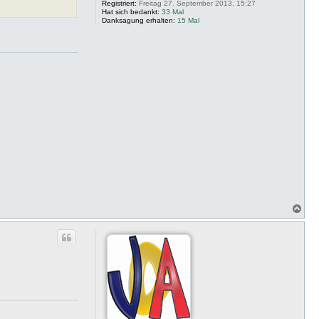
Registriert:
Freitag 27. September 2013, 15:27
Hat sich bedankt:
33 Mal
Danksagung erhalten:
15 Mal
N
a
c
h
o
b
e
n