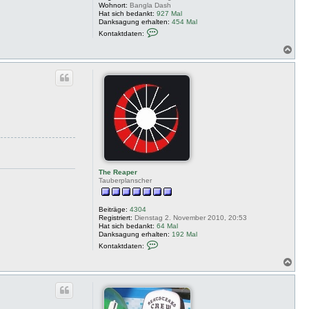
Wohnort:
Bangla Dash
Hat sich bedankt:
927 Mal
Danksagung erhalten:
454 Mal
K
Kontaktdaten:
o
n
N
t
a
a
c
k
h
t
o
d
a
b
t
e
e
n
n
v
o
n
D
a
s
The Reaper
h
Tauberplanscher
Beiträge:
4304
Registriert:
Dienstag 2. November 2010, 20:53
Hat sich bedankt:
64 Mal
Danksagung erhalten:
192 Mal
K
Kontaktdaten:
o
n
N
t
a
a
c
k
h
t
o
d
a