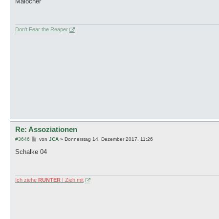
Malocher
t
r
a
g
Don't Fear the Reaper
Re: Assoziationen
B
#3646
von
JCA
»
Donnerstag 14. Dezember 2017, 11:26
e
i
Schalke 04
t
r
a
g
Ich ziehe
RUNTER
! Zieh mit