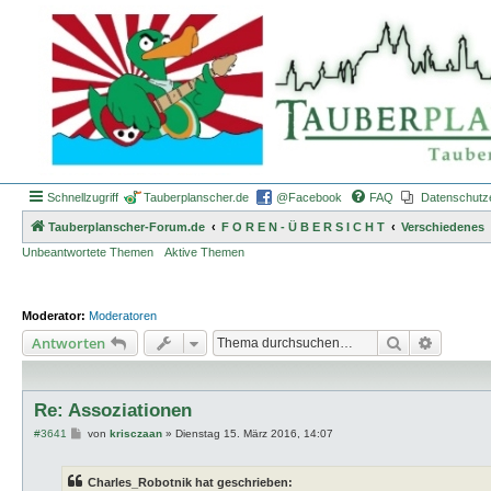
Schnellzugriff
Tauberplanscher.de
@Facebook
FAQ
Datenschutz
Tauberplanscher-Forum.de
F O R E N - Ü B E R S I C H T
Verschiedenes
Unbeantwortete Themen
Aktive Themen
Moderator:
Moderatoren
Suche
Erweiter
Antworten
Re: Assoziationen
B
#3641
von
krisczaan
»
Dienstag 15. März 2016, 14:07
e
i
t
Charles_Robotnik hat geschrieben:
r