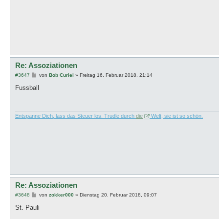
Re: Assoziationen
B
#3647
von
Bob Curiel
»
Freitag 16. Februar 2018, 21:14
e
i
Fussball
t
r
a
g
Entspanne Dich, lass das Steuer los. Trudle durch
die
Welt, sie ist so schön.
Re: Assoziationen
B
#3648
von
zokker000
»
Dienstag 20. Februar 2018, 09:07
e
i
St. Pauli
t
r