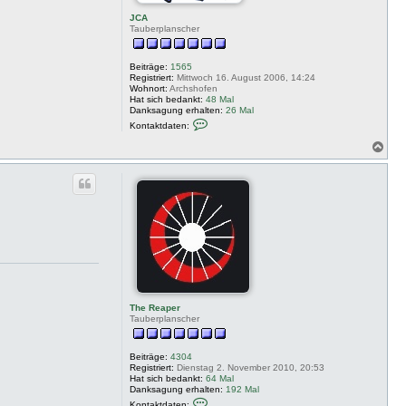
JCA
Tauberplanscher
Beiträge:
1565
Registriert:
Mittwoch 16. August 2006, 14:24
Wohnort:
Archshofen
Hat sich bedankt:
48 Mal
Danksagung erhalten:
26 Mal
K
Kontaktdaten:
o
n
N
t
a
a
c
k
h
t
o
d
a
b
t
e
e
n
n
v
o
n
J
C
A
The Reaper
Tauberplanscher
Beiträge:
4304
Registriert:
Dienstag 2. November 2010, 20:53
Hat sich bedankt:
64 Mal
Danksagung erhalten:
192 Mal
K
Kontaktdaten: