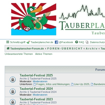
Schnellzugriff
Tauberplanscher.de
@Facebook
FAQ
Datenschutz
Tauberplanscher-Forum.de
F O R E N - Ü B E R S I C H T
A r c h i v
Tau
Unbeantwortete Themen
Aktive Themen
Forum
Taubertal-Festival 2025
Archiv || Taubertal-Festival 2025
Moderator:
Moderatoren
Unterforen:
Fragen, Infos und Meinungen
,
Line-Up 2025
,
Bandwüns
Taubertal-Festival 2024
Archiv || Taubertal-Festival 2024
Moderator:
Moderatoren
Taubertal-Festival 2023
Archiv || Taubertal-Festival 2023