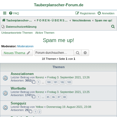
Tauberplanscher-Forum.de
FAQ
Registrieren
Anmelden
Tauberplanscher-Forum.de
F O R E N - Ü B E R S I C H T
Verschiedenes
Spam me up!
S
Datenschutzerklärung
Unbeantwortete Themen
Aktive Themen
u
Spam me up!
c
h
Moderator:
Moderatoren
e
Suche
Erweiterte Suche
Neues Thema
18 Themen • Seite
1
von
1
Themen
Assoziationen
Letzter Beitrag von
florenz
«
Freitag 3. September 2021, 13:26
Antworten:
3652
1
180
181
182
183
…
Wortkette
Letzter Beitrag von
florenz
«
Freitag 3. September 2021, 13:25
Antworten:
1747
1
85
86
87
88
…
Songquiz
Letzter Beitrag von
Yellow
«
Donnerstag 19. August 2021, 23:08
Antworten:
29
1
2