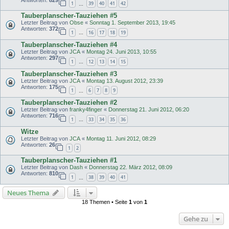
1
39
40
41
42
…
Tauberplanscher-Tauziehen #5
Letzter Beitrag von
Obse
«
Sonntag 1. September 2013, 19:45
Antworten:
372
1
16
17
18
19
…
Tauberplanscher-Tauziehen #4
Letzter Beitrag von
JCA
«
Montag 24. Juni 2013, 10:55
Antworten:
297
1
12
13
14
15
…
Tauberplanscher-Tauziehen #3
Letzter Beitrag von
JCA
«
Montag 13. August 2012, 23:39
Antworten:
175
1
6
7
8
9
…
Tauberplanscher-Tauziehen #2
Letzter Beitrag von
franky4finger
«
Donnerstag 21. Juni 2012, 06:20
Antworten:
716
1
33
34
35
36
…
Witze
Letzter Beitrag von
JCA
«
Montag 11. Juni 2012, 08:29
Antworten:
26
1
2
Tauberplanscher-Tauziehen #1
Letzter Beitrag von
Dash
«
Donnerstag 22. März 2012, 08:09
Antworten:
810
1
38
39
40
41
…
Neues Thema
18 Themen • Seite
1
von
1
Gehe zu