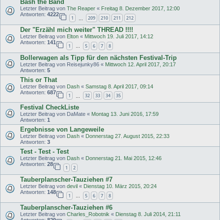
Bash the Band
Letzter Beitrag von
The Reaper
«
Freitag 8. Dezember 2017, 12:00
Antworten:
4222
1
209
210
211
212
…
Der "Erzähl mich weiter" THREAD !!!!
Letzter Beitrag von
Elton
«
Mittwoch 19. Juli 2017, 14:12
Antworten:
141
1
5
6
7
8
…
Bollerwagen als Tipp für den nächsten Festival-Trip
Letzter Beitrag von
Reisejunky86
«
Mittwoch 12. April 2017, 20:17
Antworten:
5
This or That
Letzter Beitrag von
Dash
«
Samstag 8. April 2017, 09:14
Antworten:
687
1
32
33
34
35
…
Festival CheckListe
Letzter Beitrag von
DaMate
«
Montag 13. Juni 2016, 17:59
Antworten:
1
Ergebnisse von Langeweile
Letzter Beitrag von
Dash
«
Donnerstag 27. August 2015, 22:33
Antworten:
3
Test - Test - Test
Letzter Beitrag von
Dash
«
Donnerstag 21. Mai 2015, 12:46
Antworten:
28
1
2
Tauberplanscher-Tauziehen #7
Letzter Beitrag von
devil
«
Dienstag 10. März 2015, 20:24
Antworten:
148
1
5
6
7
8
…
Tauberplanscher-Tauziehen #6
Letzter Beitrag von
Charles_Robotnik
«
Dienstag 8. Juli 2014, 21:11
Antworten:
829