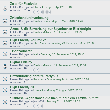
Zelte für Festivals
Letzter Beitrag von
Elton
«
Freitag 13. April 2018, 10:18
Antworten:
81
1
2
3
4
5
Zwischendurchverlosung
Letzter Beitrag von
Dash
«
Donnerstag 15. März 2018, 14:20
Antworten:
3
Azrael & die Bewerbung zur Bayerischen Bierkönigin
Letzter Beitrag von
Dash
«
Mittwoch 31. Januar 2018, 19:29
Antworten:
10
High Fidelity Volume 25
Letzter Beitrag von
The Reaper
«
Samstag 23. Dezember 2017, 12:00
Antworten:
8
Tischzauberer
Letzter Beitrag von
Nail
«
Dienstag 26. September 2017, 15:38
Antworten:
6
Digital Fidelity 1
Letzter Beitrag von
Dash
«
Mittwoch 13. September 2017, 17:39
Antworten:
28
1
2
Crowdfunding anreize Partybus
Letzter Beitrag von
Pommes
«
Donnerstag 24. August 2017, 16:18
Antworten:
4
High Fidelity 24
Letzter Beitrag von
kottsack
«
Montag 7. August 2017, 23:24
Antworten:
19
Sinnlose Gegenstände die man mit auf ein Festival nimmt
Letzter Beitrag von
jenny131
«
Montag 31. Juli 2017, 17:02
Antworten:
51
1
2
3