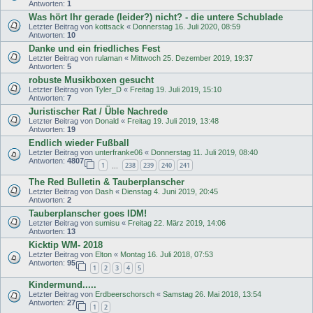
Antworten:
1
Was hört Ihr gerade (leider?) nicht? - die untere Schublade
Letzter Beitrag von
kottsack
«
Donnerstag 16. Juli 2020, 08:59
Antworten:
10
Danke und ein friedliches Fest
Letzter Beitrag von
rulaman
«
Mittwoch 25. Dezember 2019, 19:37
Antworten:
5
robuste Musikboxen gesucht
Letzter Beitrag von
Tyler_D
«
Freitag 19. Juli 2019, 15:10
Antworten:
7
Juristischer Rat / Üble Nachrede
Letzter Beitrag von
Donald
«
Freitag 19. Juli 2019, 13:48
Antworten:
19
Endlich wieder Fußball
Letzter Beitrag von
unterfranke06
«
Donnerstag 11. Juli 2019, 08:40
Antworten:
4807
1
238
239
240
241
…
The Red Bulletin & Tauberplanscher
Letzter Beitrag von
Dash
«
Dienstag 4. Juni 2019, 20:45
Antworten:
2
Tauberplanscher goes IDM!
Letzter Beitrag von
sumisu
«
Freitag 22. März 2019, 14:06
Antworten:
13
Kicktip WM- 2018
Letzter Beitrag von
Elton
«
Montag 16. Juli 2018, 07:53
Antworten:
95
1
2
3
4
5
Kindermund.....
Letzter Beitrag von
Erdbeerschorsch
«
Samstag 26. Mai 2018, 13:54
Antworten:
27
1
2