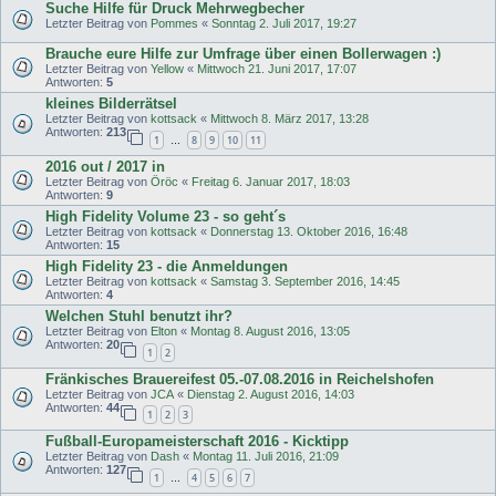
Suche Hilfe für Druck Mehrwegbecher
Letzter Beitrag von
Pommes
«
Sonntag 2. Juli 2017, 19:27
Brauche eure Hilfe zur Umfrage über einen Bollerwagen :)
Letzter Beitrag von
Yellow
«
Mittwoch 21. Juni 2017, 17:07
Antworten:
5
kleines Bilderrätsel
Letzter Beitrag von
kottsack
«
Mittwoch 8. März 2017, 13:28
Antworten:
213
1
8
9
10
11
…
2016 out / 2017 in
Letzter Beitrag von
Öröc
«
Freitag 6. Januar 2017, 18:03
Antworten:
9
High Fidelity Volume 23 - so geht´s
Letzter Beitrag von
kottsack
«
Donnerstag 13. Oktober 2016, 16:48
Antworten:
15
High Fidelity 23 - die Anmeldungen
Letzter Beitrag von
kottsack
«
Samstag 3. September 2016, 14:45
Antworten:
4
Welchen Stuhl benutzt ihr?
Letzter Beitrag von
Elton
«
Montag 8. August 2016, 13:05
Antworten:
20
1
2
Fränkisches Brauereifest 05.-07.08.2016 in Reichelshofen
Letzter Beitrag von
JCA
«
Dienstag 2. August 2016, 14:03
Antworten:
44
1
2
3
Fußball-Europameisterschaft 2016 - Kicktipp
Letzter Beitrag von
Dash
«
Montag 11. Juli 2016, 21:09
Antworten:
127
1
4
5
6
7
…