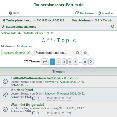
Tauberplanscher-Forum.de
FAQ
Registrieren
Anmelden
Tauberplanscher-Forum.de
F O R E N - Ü B E R S I C H T
Verschiedenes
O f f - T o p i c
S
Datenschutzerklärung
Unbeantwortete Themen
Aktive Themen
u
O f f - T o p i c
c
h
Moderator:
Moderatoren
e
Suche
Erweiterte Suche
Neues Thema
Seite
1
von
8
1
2
3
4
5
8
Nächste
371 Themen
…
Themen
Fußball-Weltmeisterschaft 2026 - Kicktipp
Letzter Beitrag von
Elton
«
Mittwoch 5. August 2026, 14:47
Antworten:
12
Ich denk´grad...
Letzter Beitrag von
Öröc
«
Mittwoch 5. August 2026, 00:51
Antworten:
5618
1
278
279
280
281
…
Was hört ihr gerade?
Letzter Beitrag von
kottsack
«
Freitag 31. Juli 2026, 13:47
Antworten:
3467
1
171
172
173
174
…