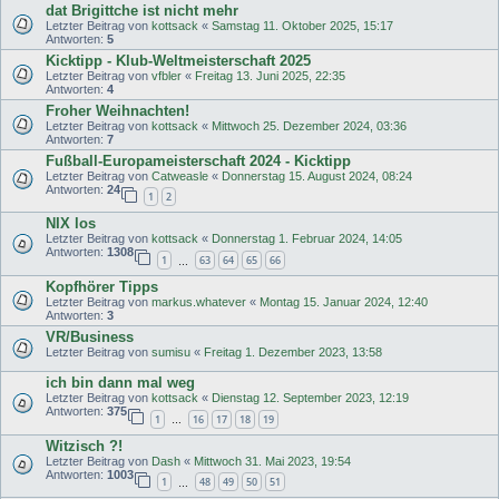
dat Brigittche ist nicht mehr
Letzter Beitrag von
kottsack
«
Samstag 11. Oktober 2025, 15:17
Antworten:
5
Kicktipp - Klub-Weltmeisterschaft 2025
Letzter Beitrag von
vfbler
«
Freitag 13. Juni 2025, 22:35
Antworten:
4
Froher Weihnachten!
Letzter Beitrag von
kottsack
«
Mittwoch 25. Dezember 2024, 03:36
Antworten:
7
Fußball-Europameisterschaft 2024 - Kicktipp
Letzter Beitrag von
Catweasle
«
Donnerstag 15. August 2024, 08:24
Antworten:
24
1
2
NIX los
Letzter Beitrag von
kottsack
«
Donnerstag 1. Februar 2024, 14:05
Antworten:
1308
1
63
64
65
66
…
Kopfhörer Tipps
Letzter Beitrag von
markus.whatever
«
Montag 15. Januar 2024, 12:40
Antworten:
3
VR/Business
Letzter Beitrag von
sumisu
«
Freitag 1. Dezember 2023, 13:58
ich bin dann mal weg
Letzter Beitrag von
kottsack
«
Dienstag 12. September 2023, 12:19
Antworten:
375
1
16
17
18
19
…
Witzisch ?!
Letzter Beitrag von
Dash
«
Mittwoch 31. Mai 2023, 19:54
Antworten:
1003
1
48
49
50
51
…