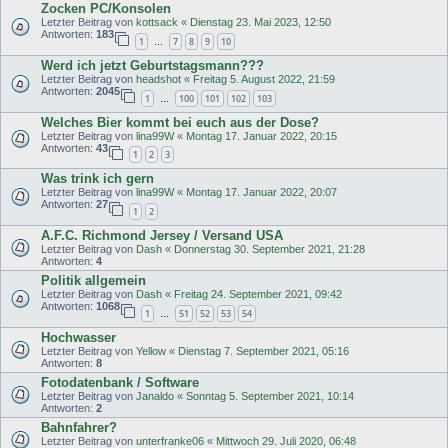
Zocken PC/Konsolen
Letzter Beitrag von
kottsack
«
Dienstag 23. Mai 2023, 12:50
Antworten:
183
1
7
8
9
10
…
Werd ich jetzt Geburtstagsmann???
Letzter Beitrag von
headshot
«
Freitag 5. August 2022, 21:59
Antworten:
2045
1
100
101
102
103
…
Welches Bier kommt bei euch aus der Dose?
Letzter Beitrag von
lina99W
«
Montag 17. Januar 2022, 20:15
Antworten:
43
1
2
3
Was trink ich gern
Letzter Beitrag von
lina99W
«
Montag 17. Januar 2022, 20:07
Antworten:
27
1
2
A.F.C. Richmond Jersey / Versand USA
Letzter Beitrag von
Dash
«
Donnerstag 30. September 2021, 21:28
Antworten:
4
Politik allgemein
Letzter Beitrag von
Dash
«
Freitag 24. September 2021, 09:42
Antworten:
1068
1
51
52
53
54
…
Hochwasser
Letzter Beitrag von
Yellow
«
Dienstag 7. September 2021, 05:16
Antworten:
8
Fotodatenbank / Software
Letzter Beitrag von
Janaldo
«
Sonntag 5. September 2021, 10:14
Antworten:
2
Bahnfahrer?
Letzter Beitrag von
unterfranke06
«
Mittwoch 29. Juli 2020, 06:48