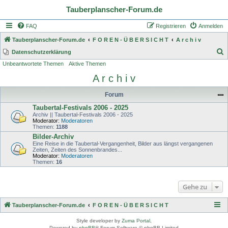
Tauberplanscher-Forum.de
FAQ
Registrieren
Anmelden
Tauberplanscher-Forum.de
F O R E N - Ü B E R S I C H T
A r c h i v
S
Datenschutzerklärung
Unbeantwortete Themen
Aktive Themen
u
A r c h i v
c
h
Forum
e
Taubertal-Festivals 2006 - 2025
Archiv || Taubertal-Festivals 2006 - 2025
Moderator:
Moderatoren
Themen:
1188
Bilder-Archiv
Eine Reise in die Taubertal-Vergangenheit, Bilder aus längst vergangenen
Zeiten, Zeiten des Sonnenbrandes...
Moderator:
Moderatoren
Themen:
16
Gehe zu
Tauberplanscher-Forum.de
F O R E N - Ü B E R S I C H T
Style developer by
Zuma Portal
,
Powered by
phpBB
® Forum Software © phpBB Limited