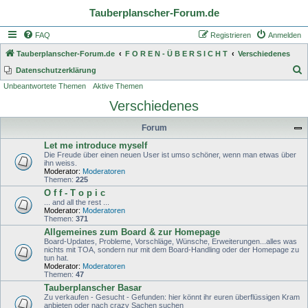
Tauberplanscher-Forum.de
FAQ
Registrieren
Anmelden
Tauberplanscher-Forum.de
F O R E N - Ü B E R S I C H T
Verschiedenes
S
Datenschutzerklärung
Unbeantwortete Themen
Aktive Themen
u
Verschiedenes
c
h
Forum
e
Let me introduce myself
Die Freude über einen neuen User ist umso schöner, wenn man etwas über
ihn weiss.
Moderator:
Moderatoren
Themen:
225
O f f - T o p i c
... and all the rest ...
Moderator:
Moderatoren
Themen:
371
Allgemeines zum Board & zur Homepage
Board-Updates, Probleme, Vorschläge, Wünsche, Erweiterungen...alles was
nichts mit TOA, sondern nur mit dem Board-Handling oder der Homepage zu
tun hat.
Moderator:
Moderatoren
Themen:
47
Tauberplanscher Basar
Zu verkaufen - Gesucht - Gefunden: hier könnt ihr euren überflüssigen Kram
anbieten oder nach crazy Sachen suchen