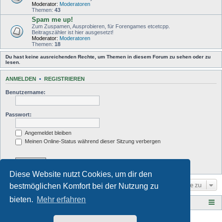
Moderator:
Moderatoren
Themen:
43
Spam me up!
Zum Zuspamen, Ausprobieren, für Forengames etcetcpp.
Beitragszähler ist hier ausgesetzt!
Moderator:
Moderatoren
Themen:
18
Du hast keine ausreichenden Rechte, um Themen in diesem Forum zu sehen oder zu
lesen.
ANMELDEN
•
REGISTRIEREN
Benutzername:
Passwort:
Angemeldet bleiben
Meinen Online-Status während dieser Sitzung verbergen
Diese Website nutzt Cookies, um dir den
Gehe zu
bestmöglichen Komfort bei der Nutzung zu
bieten.
Mehr erfahren
Tauberplanscher-Forum.de
F O R E N - Ü B E R S I C H T
Style developer by
Zuma Portal
,