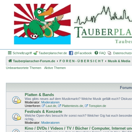
Schnellzugriff
Tauberplanscher.de
@Facebook
FAQ
Datenschutz
Tauberplanscher-Forum.de
F O R E N - Ü B E R S I C H T
Musik & Media
Unbeantwortete Themen
Aktive Themen
Forum
Platten & Bands
Was gibts neues auf dem Musikmarkt? Welche Musik gefällt euch? Diskuss
Moderator:
Moderatoren
Unterforen:
Laut.de
,
Plattentests.de
,
Tonspion.de
Festivals & Konzerte
Welche Open-Airs besucht ihr sonst noch? Welcher Gig hat euch besonders g
richtig...
Moderator:
Moderatoren
Kino / DVDs / Videos / TV / Bücher / Computer, Internet u