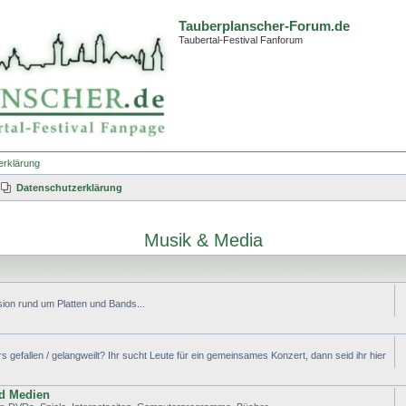
Tauberplanscher-Forum.de
Taubertal-Festival Fanforum
erklärung
Datenschutzerklärung
Musik & Media
ion rund um Platten und Bands...
efallen / gelangweilt? Ihr sucht Leute für ein gemeinsames Konzert, dann seid ihr hier
nd Medien