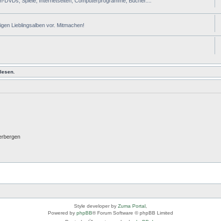
lm-DVDs, Spiele, Internetseiten, Computerprogramme, Bücher....
tigen Lieblingsalben vor. Mitmachen!
lesen.
erbergen
Style developer by
Zuma Portal
,
Powered by
phpBB
® Forum Software © phpBB Limited