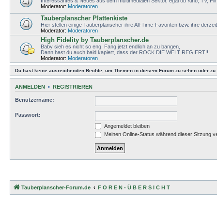
Interessantes & Neues aus dem multimedialen Sektor, egal ob Kino, TV, Fi
Moderator:
Moderatoren
Tauberplanscher Plattenkiste
Hier stellen einige Tauberplanscher ihre All-Time-Favoriten bzw. ihre derzei
Moderator:
Moderatoren
High Fidelity by Tauberplanscher.de
Baby sieh es nicht so eng, Fang jetzt endlich an zu bangen,
Dann hast du auch bald kapiert, dass der ROCK DIE WELT REGIERT!!!
Moderator:
Moderatoren
Du hast keine ausreichenden Rechte, um Themen in diesem Forum zu sehen oder zu 
ANMELDEN
•
REGISTRIEREN
Benutzername:
Passwort:
Angemeldet bleiben
Meinen Online-Status während dieser Sitzung v
Tauberplanscher-Forum.de
F O R E N - Ü B E R S I C H T