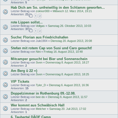
Antworten:
5
Hab Dich am So. unfreiwillig in den Schlamm geworfen...
Letzter Beitrag von
zokker000
«
Mittwoch 12. März 2014, 19:21
Antworten:
21
1
2
rote Lippen sollst...
Letzter Beitrag von
Vollgas
«
Samstag 26. Oktober 2013, 10:03
Antworten:
37
1
2
Suche: Florian aus Friedrichshafen
Letzter Beitrag von
Jule1904
«
Dienstag 20. August 2013, 20:08
Stefan mit rotem Cap von Susi und Caro gesucht!
Letzter Beitrag von
Nini
«
Freitag 16. August 2013, 10:48
Mitcamper gesucht bei Bier und Sonnenschein
Letzter Beitrag von
Sven
«
Donnerstag 8. August 2013, 18:27
Antworten:
2
Am Berg ü 22 =)
Letzter Beitrag von
Sven
«
Donnerstag 8. August 2013, 18:25
VIP Tickets
Letzter Beitrag von
Tyler_D
«
Dienstag 6. August 2013, 16:36
Antworten:
15
Doppelzimmer in Rothenburg 09.-12.08.
Letzter Beitrag von
bee-do
«
Dienstag 6. August 2013, 11:57
Antworten:
2
Wer kommt aus Schwäbisch Hall
Letzter Beitrag von
Melcher
«
Samstag 20. Juli 2013, 17:02
Antworten:
1
6. Taubertal DÄOF Camp