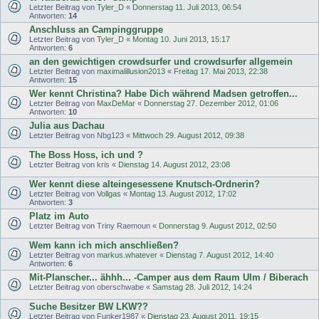
Letzter Beitrag von
Tyler_D
«
Donnerstag 11. Juli 2013, 06:54
Antworten:
14
Anschluss an Campinggruppe
Letzter Beitrag von
Tyler_D
«
Montag 10. Juni 2013, 15:17
Antworten:
6
an den gewichtigen crowdsurfer und crowdsurfer allgemein
Letzter Beitrag von
maximalillusion2013
«
Freitag 17. Mai 2013, 22:38
Antworten:
15
Wer kennt Christina? Habe Dich während Madsen getroffen...
Letzter Beitrag von
MaxDeMar
«
Donnerstag 27. Dezember 2012, 01:06
Antworten:
10
Julia aus Dachau
Letzter Beitrag von
Nbg123
«
Mittwoch 29. August 2012, 09:38
The Boss Hoss, ich und ?
Letzter Beitrag von
kris
«
Dienstag 14. August 2012, 23:08
Wer kennt diese alteingesessene Knutsch-Ordnerin?
Letzter Beitrag von
Vollgas
«
Montag 13. August 2012, 17:02
Antworten:
3
Platz im Auto
Letzter Beitrag von
Triny Raemoun
«
Donnerstag 9. August 2012, 02:50
Wem kann ich mich anschließen?
Letzter Beitrag von
markus.whatever
«
Dienstag 7. August 2012, 14:40
Antworten:
6
Mit-Planscher... ähhh... -Camper aus dem Raum Ulm / Biberach
Letzter Beitrag von
oberschwabe
«
Samstag 28. Juli 2012, 14:24
Suche Besitzer BW LKW??
Letzter Beitrag von
Funker1987
«
Dienstag 23. August 2011, 19:15