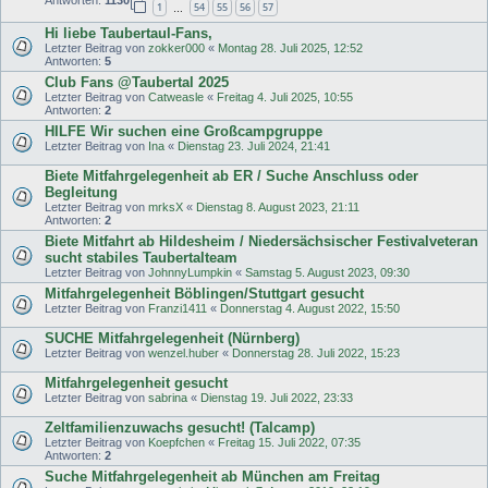
1
54
55
56
57
…
Hi liebe Taubertaul-Fans,
Letzter Beitrag von
zokker000
«
Montag 28. Juli 2025, 12:52
Antworten:
5
Club Fans @Taubertal 2025
Letzter Beitrag von
Catweasle
«
Freitag 4. Juli 2025, 10:55
Antworten:
2
HILFE Wir suchen eine Großcampgruppe
Letzter Beitrag von
Ina
«
Dienstag 23. Juli 2024, 21:41
Biete Mitfahrgelegenheit ab ER / Suche Anschluss oder
Begleitung
Letzter Beitrag von
mrksX
«
Dienstag 8. August 2023, 21:11
Antworten:
2
Biete Mitfahrt ab Hildesheim / Niedersächsischer Festivalveteran
sucht stabiles Taubertalteam
Letzter Beitrag von
JohnnyLumpkin
«
Samstag 5. August 2023, 09:30
Mitfahrgelegenheit Böblingen/Stuttgart gesucht
Letzter Beitrag von
Franzi1411
«
Donnerstag 4. August 2022, 15:50
SUCHE Mitfahrgelegenheit (Nürnberg)
Letzter Beitrag von
wenzel.huber
«
Donnerstag 28. Juli 2022, 15:23
Mitfahrgelegenheit gesucht
Letzter Beitrag von
sabrina
«
Dienstag 19. Juli 2022, 23:33
Zeltfamilienzuwachs gesucht! (Talcamp)
Letzter Beitrag von
Koepfchen
«
Freitag 15. Juli 2022, 07:35
Antworten:
2
Suche Mitfahrgelegenheit ab München am Freitag