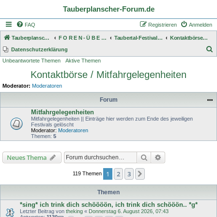
Tauberplanscher-Forum.de
FAQ
Registrieren
Anmelden
Tauberplanscher-Forum.de
F O R E N - Ü B E R S I C H T
Taubertal-Festival 2026
Kontaktbörse / Mitfahrgelegenheiten
S
Datenschutzerklärung
Unbeantwortete Themen
Aktive Themen
u
Kontaktbörse / Mitfahrgelegenheiten
c
h
Moderator:
Moderatoren
e
Forum
Mitfahrgelegenheiten
Mitfahrgelegenheiten || Einträge hier werden zum Ende des jeweiligen
Festivals gelöscht
Moderator:
Moderatoren
Themen:
5
Suche
Erweiterte Suche
Neues Thema
1
2
3
Nächste
119 Themen
Themen
*sing* ich trink dich schöööön, ich trink dich schööön.. *g*
Letzter Beitrag von
theking
«
Donnerstag 6. August 2026, 07:43
Antworten:
1130