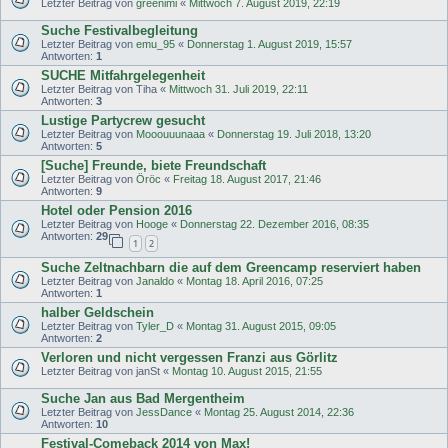
Letzter Beitrag von
greenimi
«
Mittwoch 7. August 2019, 22:19
Suche Festivalbegleitung
Letzter Beitrag von
emu_95
«
Donnerstag 1. August 2019, 15:57
Antworten:
1
SUCHE Mitfahrgelegenheit
Letzter Beitrag von
Tiha
«
Mittwoch 31. Juli 2019, 22:11
Antworten:
3
Lustige Partycrew gesucht
Letzter Beitrag von
Mooouuunaaa
«
Donnerstag 19. Juli 2018, 13:20
Antworten:
5
[Suche] Freunde, biete Freundschaft
Letzter Beitrag von
Öröc
«
Freitag 18. August 2017, 21:46
Antworten:
9
Hotel oder Pension 2016
Letzter Beitrag von
Hooge
«
Donnerstag 22. Dezember 2016, 08:35
Antworten:
29
1
2
Suche Zeltnachbarn die auf dem Greencamp reserviert haben
Letzter Beitrag von
Janaldo
«
Montag 18. April 2016, 07:25
Antworten:
1
halber Geldschein
Letzter Beitrag von
Tyler_D
«
Montag 31. August 2015, 09:05
Antworten:
2
Verloren und nicht vergessen Franzi aus Görlitz
Letzter Beitrag von
janSt
«
Montag 10. August 2015, 21:55
Suche Jan aus Bad Mergentheim
Letzter Beitrag von
JessDance
«
Montag 25. August 2014, 22:36
Antworten:
10
Festival-Comeback 2014 von Max!