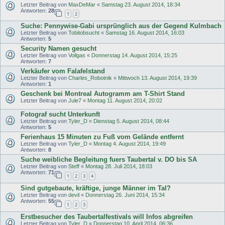
Letzter Beitrag von
MaxDeMar
«
Samstag 23. August 2014, 18:34
Antworten:
28
1
2
Suche: Pennywise-Gabi ursprünglich aus der Gegend Kulmbach
Letzter Beitrag von
Tobitobsucht
«
Samstag 16. August 2014, 16:03
Antworten:
5
Security Namen gesucht
Letzter Beitrag von
Vollgas
«
Donnerstag 14. August 2014, 15:25
Antworten:
7
Verkäufer vom Falafelstand
Letzter Beitrag von
Charles_Robotnik
«
Mittwoch 13. August 2014, 19:39
Antworten:
1
Geschenk bei Montreal Autogramm am T-Shirt Stand
Letzter Beitrag von
Jule7
«
Montag 11. August 2014, 20:02
Fotograf sucht Unterkunft
Letzter Beitrag von
Tyler_D
«
Dienstag 5. August 2014, 08:44
Antworten:
5
Ferienhaus 15 Minuten zu Fuß vom Gelände entfernt
Letzter Beitrag von
Tyler_D
«
Montag 4. August 2014, 19:49
Antworten:
8
Suche weibliche Begleitung fuers Taubertal v. DO bis SA
Letzter Beitrag von
Steff
«
Montag 28. Juli 2014, 18:03
Antworten:
71
1
2
3
4
Sind gutgebaute, kräftige, junge Männer im Tal?
Letzter Beitrag von
devil
«
Donnerstag 26. Juni 2014, 15:34
Antworten:
55
1
2
3
Erstbesucher des Taubertalfestivals will Infos abgreifen
Letzter Beitrag von
Tyler_D
«
Donnerstag 10. April 2014, 06:36