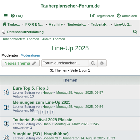
Tauberplanscher-Forum.de
FAQ
Registrieren
Anmelden
Tauberplanscher-Forum.de
F O R E N - Ü B E R S I C H T
A r c h i v
Taubertal-Festivals 2006 - 2025
Taubertal-Festival 2025
Line-Up 2025
S
Datenschutzerklärung
Unbeantwortete Themen
Aktive Themen
u
Line-Up 2025
c
h
Moderator:
Moderatoren
e
Suche
Erweiterte Suche
Neues Thema
31 Themen • Seite
1
von
1
Themen
Eure Top 5, Flop 3
Letzter Beitrag von
Hooge
«
Montag 25. August 2025, 09:57
Antworten:
13
Meinungen zum Line-Up 2025
Letzter Beitrag von
Hooge
«
Montag 25. August 2025, 09:54
Antworten:
58
1
2
3
Taubertal-Festival 2025 Plakate
Letzter Beitrag von
Dash
«
Montag 24. März 2025, 21:45
Antworten:
3
Yungblud (SO | Hauptbühne)
Letzter Beitrag von
Speedy79
«
Donnerstag 14. August 2025, 15:33