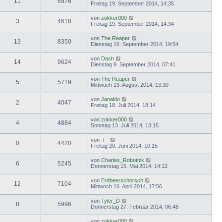
11
6976
Freitag 19. September 2014, 14:35
von
zokker000
3
4618
Freitag 19. September 2014, 14:34
von
The Reaper
13
8350
Dienstag 16. September 2014, 19:54
von
Dash
14
9624
Dienstag 9. September 2014, 07:41
von
The Reaper
5
5719
Mittwoch 13. August 2014, 13:30
von
Janaldo
2
4047
Freitag 18. Juli 2014, 18:14
von
zokker000
4
4884
Sonntag 13. Juli 2014, 13:15
von
-F-
0
4420
Freitag 20. Juni 2014, 10:15
von
Charles_Robotnik
6
5245
Donnerstag 15. Mai 2014, 14:12
von
Erdbeerschorsch
12
7104
Mittwoch 16. April 2014, 17:56
von
Tyler_D
8
5996
Donnerstag 27. Februar 2014, 06:48
von
zokker000