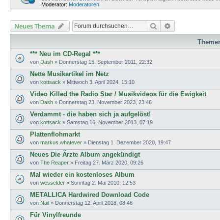
Moderator:
Moderatoren
Suche
Erweiterte Such
Neues Thema
Theme
*** Neu im CD-Regal ***
von
Dash
»
Donnerstag 15. September 2011, 22:32
Nette Musikartikel im Netz
von
kottsack
»
Mittwoch 3. April 2024, 15:10
Video Killed the Radio Star / Musikvideos für die Ewigkeit
von
Dash
»
Donnerstag 23. November 2023, 23:46
Verdammt - die haben sich ja aufgelöst!
von
kottsack
»
Samstag 16. November 2013, 07:19
Plattenflohmarkt
von
markus.whatever
»
Dienstag 1. Dezember 2020, 19:47
Neues Die Ärzte Album angekündigt
von
The Reaper
»
Freitag 27. März 2020, 09:26
Mal wieder ein kostenloses Album
von
wesselder
»
Sonntag 2. Mai 2010, 12:53
METALLICA Hardwired Download Code
von
Nail
»
Donnerstag 12. April 2018, 08:46
Für Vinylfreunde