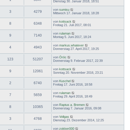
Dienstag 30. Januar 2018, 18:51
von
sumisu
3
4279
Mittwoch 17. Januar 2018, 18:28
von
kottsack
8
6348
Freitag 21. Juli 2017, 08:01
von
rulaman
9
7140
Montag 5. Juni 2017, 18:24
von
markus.whatever
4
4943
Donnerstag 27. April 2017, 19:25
von
Öröc
123
51207
Donnerstag 9. Februar 2017, 22:39
von
kottsack
9
12061
Sonntag 20. November 2016, 23:21
von
Kuschel
2
6740
Freitag 17. Juni 2016, 18:58
von
rulaman
7
5659
Freitag 29. April 2016, 18:49
von
Raptus a. Bremen
8
10365
Donnerstag 7. Januar 2016, 09:08
von
Vollgas
3
4768
Dienstag 23. Dezember 2014, 12:25
von
zokker000