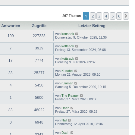
1
2
3
4
5
6
Nä
267 Themen
Antworten
Zugriffe
Letzter Beitrag
von
kottsack
199
227228
Donnerstag 9. Oktober 2025, 11:36
von
kottsack
7
3919
Freitag 13. September 2024, 05:08
von
kottsack
17
7774
Dienstag 9. Juli 2024, 09:37
von
Kuschel
38
25277
Montag 21. August 2023, 09:10
von
rulaman
4
5450
Samstag 5. Dezember 2020, 10:15
von
The Reaper
1
5600
Freitag 27. März 2020, 09:30
von
Dash
83
48022
Freitag 27. März 2020, 09:28
von
Nail
0
6948
Donnerstag 12. April 2018, 08:46
von
Dash
1
3347