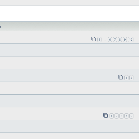
e
n
1
6
7
8
9
10
…
1
2
1
2
3
4
5