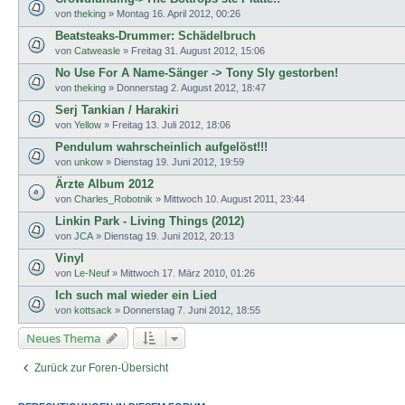
von
theking
»
Montag 16. April 2012, 00:26
Beatsteaks-Drummer: Schädelbruch
von
Catweasle
»
Freitag 31. August 2012, 15:06
No Use For A Name-Sänger -> Tony Sly gestorben!
von
theking
»
Donnerstag 2. August 2012, 18:47
Serj Tankian / Harakiri
von
Yellow
»
Freitag 13. Juli 2012, 18:06
Pendulum wahrscheinlich aufgelöst!!!
von
unkow
»
Dienstag 19. Juni 2012, 19:59
Ärzte Album 2012
von
Charles_Robotnik
»
Mittwoch 10. August 2011, 23:44
Linkin Park - Living Things (2012)
von
JCA
»
Dienstag 19. Juni 2012, 20:13
Vinyl
von
Le-Neuf
»
Mittwoch 17. März 2010, 01:26
Ich such mal wieder ein Lied
von
kottsack
»
Donnerstag 7. Juni 2012, 18:55
Neues Thema
Zurück zur Foren-Übersicht