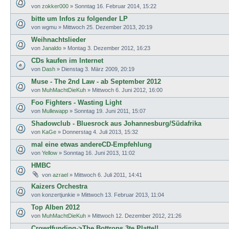
von
zokker000
»
Sonntag 16. Februar 2014, 15:22
bitte um Infos zu folgender LP
von
wgmu
»
Mittwoch 25. Dezember 2013, 20:19
Weihnachtslieder
von
Janaldo
»
Montag 3. Dezember 2012, 16:23
CDs kaufen im Internet
von
Dash
»
Dienstag 3. März 2009, 20:19
Muse - The 2nd Law - ab September 2012
von
MuhMachtDieKuh
»
Mittwoch 6. Juni 2012, 16:00
Foo Fighters - Wasting Light
von
Mullewapp
»
Sonntag 19. Juni 2011, 15:07
Shadowclub - Bluesrock aus Johannesburg/Südafrika
von
KaGe
»
Donnerstag 4. Juli 2013, 15:32
mal eine etwas andereCD-Empfehlung
von
Yellow
»
Sonntag 16. Juni 2013, 11:02
HMBC
von
azrael
»
Mittwoch 6. Juli 2011, 14:41
Kaizers Orchestra
von
konzertjunkie
»
Mittwoch 13. Februar 2013, 11:04
Top Alben 2012
von
MuhMachtDieKuh
»
Mittwoch 12. Dezember 2012, 21:26
Crowdfunding->The Bottrops 3te Platte!!