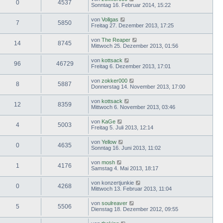
0
4537
Sonntag 16. Februar 2014, 15:22
von
Vollgas
7
5850
Freitag 27. Dezember 2013, 17:25
von
The Reaper
14
8745
Mittwoch 25. Dezember 2013, 01:56
von
kottsack
96
46729
Freitag 6. Dezember 2013, 17:01
von
zokker000
8
5887
Donnerstag 14. November 2013, 17:00
von
kottsack
12
8359
Mittwoch 6. November 2013, 03:46
von
KaGe
4
5003
Freitag 5. Juli 2013, 12:14
von
Yellow
0
4635
Sonntag 16. Juni 2013, 11:02
von
mosh
1
4176
Samstag 4. Mai 2013, 18:17
von
konzertjunkie
0
4268
Mittwoch 13. Februar 2013, 11:04
von
soulreaver
5
5506
Dienstag 18. Dezember 2012, 09:55