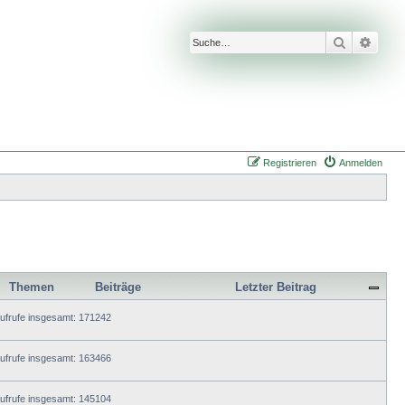
Suche
Erwei
Registrieren
Anmelden
Themen
Beiträge
Letzter Beitrag
ufrufe insgesamt: 171242
ufrufe insgesamt: 163466
ufrufe insgesamt: 145104