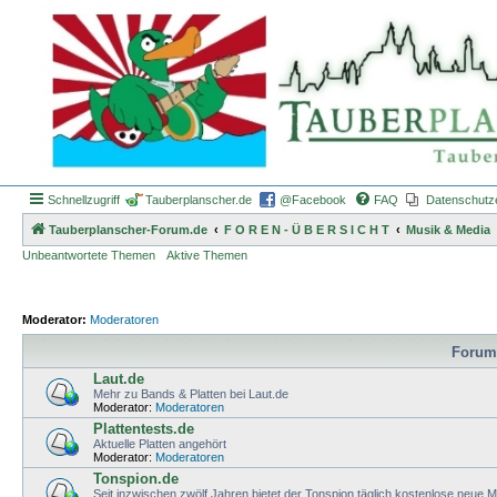
Schnellzugriff
Tauberplanscher.de
@Facebook
FAQ
Datenschutz
Tauberplanscher-Forum.de
F O R E N - Ü B E R S I C H T
Musik & Media
Unbeantwortete Themen
Aktive Themen
Moderator:
Moderatoren
Forum
Laut.de
Mehr zu Bands & Platten bei Laut.de
Moderator:
Moderatoren
Plattentests.de
Aktuelle Platten angehört
Moderator:
Moderatoren
Tonspion.de
Seit inzwischen zwölf Jahren bietet der Tonspion täglich kostenlose neue