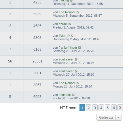
von
theking
1
4233
Dienstag 11. Dezember 2012, 15:55
von
The Reaper
3
5339
Mittwoch 5. September 2012, 08:57
von
azrael
2
4686
Freitag 3. August 2012, 09:41
von
Tyler_D
4
5308
Donnerstag 2. August 2012, 10:46
von
franky4finger
7
6169
Samstag 23. Juni 2012, 15:28
von
soulreaver
56
26301
Mittwoch 20. Juni 2012, 15:16
von
soulreaver
1
3801
Mittwoch 20. Juni 2012, 15:10
von
The Reaper
1
3857
Montag 18. Juni 2012, 19:24
von
kottsack
5
6993
Freitag 8. Juni 2012, 09:28
1
2
3
4
5
6
Nä
267 Themen
Gehe zu