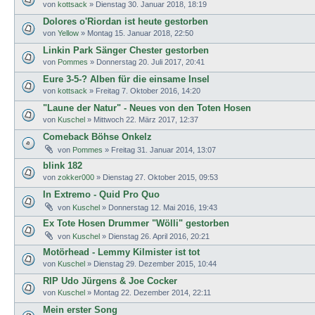
von
kottsack
»
Dienstag 30. Januar 2018, 18:19
Dolores o'Riordan ist heute gestorben
von
Yellow
»
Montag 15. Januar 2018, 22:50
Linkin Park Sänger Chester gestorben
von
Pommes
»
Donnerstag 20. Juli 2017, 20:41
Eure 3-5-? Alben für die einsame Insel
von
kottsack
»
Freitag 7. Oktober 2016, 14:20
"Laune der Natur" - Neues von den Toten Hosen
von
Kuschel
»
Mittwoch 22. März 2017, 12:37
Comeback Böhse Onkelz
von
Pommes
»
Freitag 31. Januar 2014, 13:07
blink 182
von
zokker000
»
Dienstag 27. Oktober 2015, 09:53
In Extremo - Quid Pro Quo
von
Kuschel
»
Donnerstag 12. Mai 2016, 19:43
Ex Tote Hosen Drummer "Wölli" gestorben
von
Kuschel
»
Dienstag 26. April 2016, 20:21
Motörhead - Lemmy Kilmister ist tot
von
Kuschel
»
Dienstag 29. Dezember 2015, 10:44
RIP Udo Jürgens & Joe Cocker
von
Kuschel
»
Montag 22. Dezember 2014, 22:11
Mein erster Song