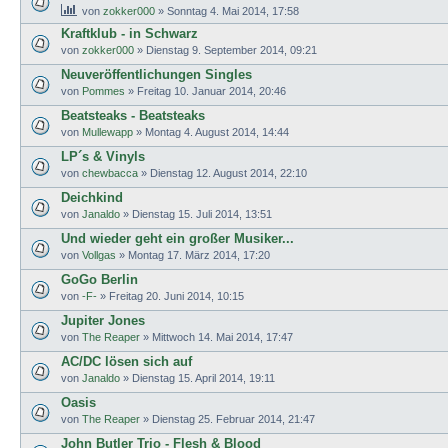
von
zokker000
»
Sonntag 4. Mai 2014, 17:58
Kraftklub - in Schwarz
von
zokker000
»
Dienstag 9. September 2014, 09:21
Neuveröffentlichungen Singles
von
Pommes
»
Freitag 10. Januar 2014, 20:46
Beatsteaks - Beatsteaks
von
Mullewapp
»
Montag 4. August 2014, 14:44
LP´s & Vinyls
von
chewbacca
»
Dienstag 12. August 2014, 22:10
Deichkind
von
Janaldo
»
Dienstag 15. Juli 2014, 13:51
Und wieder geht ein großer Musiker...
von
Vollgas
»
Montag 17. März 2014, 17:20
GoGo Berlin
von
-F-
»
Freitag 20. Juni 2014, 10:15
Jupiter Jones
von
The Reaper
»
Mittwoch 14. Mai 2014, 17:47
AC/DC lösen sich auf
von
Janaldo
»
Dienstag 15. April 2014, 19:11
Oasis
von
The Reaper
»
Dienstag 25. Februar 2014, 21:47
John Butler Trio - Flesh & Blood