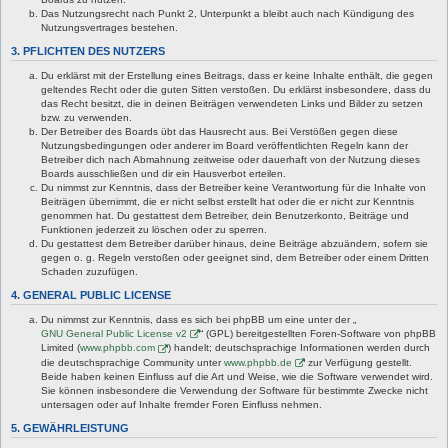
Das Nutzungsrecht nach Punkt 2, Unterpunkt a bleibt auch nach Kündigung des
Nutzungsvertrages bestehen.
3. PFLICHTEN DES NUTZERS
Du erklärst mit der Erstellung eines Beitrags, dass er keine Inhalte enthält, die gegen
geltendes Recht oder die guten Sitten verstoßen. Du erklärst insbesondere, dass du
das Recht besitzt, die in deinen Beiträgen verwendeten Links und Bilder zu setzen
bzw. zu verwenden.
Der Betreiber des Boards übt das Hausrecht aus. Bei Verstößen gegen diese
Nutzungsbedingungen oder anderer im Board veröffentlichten Regeln kann der
Betreiber dich nach Abmahnung zeitweise oder dauerhaft von der Nutzung dieses
Boards ausschließen und dir ein Hausverbot erteilen.
Du nimmst zur Kenntnis, dass der Betreiber keine Verantwortung für die Inhalte von
Beiträgen übernimmt, die er nicht selbst erstellt hat oder die er nicht zur Kenntnis
genommen hat. Du gestattest dem Betreiber, dein Benutzerkonto, Beiträge und
Funktionen jederzeit zu löschen oder zu sperren.
Du gestattest dem Betreiber darüber hinaus, deine Beiträge abzuändern, sofern sie
gegen o. g. Regeln verstoßen oder geeignet sind, dem Betreiber oder einem Dritten
Schaden zuzufügen.
4. GENERAL PUBLIC LICENSE
Du nimmst zur Kenntnis, dass es sich bei phpBB um eine unter der „
GNU General Public License v2
“ (GPL) bereitgestellten Foren-Software von phpBB
Limited (
www.phpbb.com
) handelt; deutschsprachige Informationen werden durch
die deutschsprachige Community unter
www.phpbb.de
zur Verfügung gestellt.
Beide haben keinen Einfluss auf die Art und Weise, wie die Software verwendet wird.
Sie können insbesondere die Verwendung der Software für bestimmte Zwecke nicht
untersagen oder auf Inhalte fremder Foren Einfluss nehmen.
5. GEWÄHRLEISTUNG