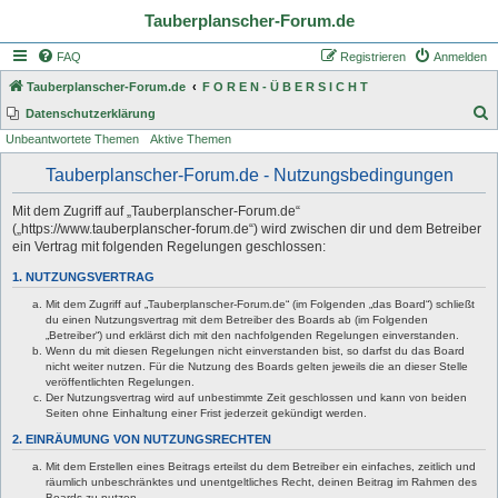
Tauberplanscher-Forum.de
FAQ
Registrieren
Anmelden
Tauberplanscher-Forum.de
F O R E N - Ü B E R S I C H T
S
Datenschutzerklärung
Unbeantwortete Themen
Aktive Themen
u
c
Tauberplanscher-Forum.de - Nutzungsbedingungen
h
Mit dem Zugriff auf „Tauberplanscher-Forum.de“
e
(„https://www.tauberplanscher-forum.de“) wird zwischen dir und dem Betreiber
ein Vertrag mit folgenden Regelungen geschlossen:
1. NUTZUNGSVERTRAG
Mit dem Zugriff auf „Tauberplanscher-Forum.de“ (im Folgenden „das Board“) schließt
du einen Nutzungsvertrag mit dem Betreiber des Boards ab (im Folgenden
„Betreiber“) und erklärst dich mit den nachfolgenden Regelungen einverstanden.
Wenn du mit diesen Regelungen nicht einverstanden bist, so darfst du das Board
nicht weiter nutzen. Für die Nutzung des Boards gelten jeweils die an dieser Stelle
veröffentlichten Regelungen.
Der Nutzungsvertrag wird auf unbestimmte Zeit geschlossen und kann von beiden
Seiten ohne Einhaltung einer Frist jederzeit gekündigt werden.
2. EINRÄUMUNG VON NUTZUNGSRECHTEN
Mit dem Erstellen eines Beitrags erteilst du dem Betreiber ein einfaches, zeitlich und
räumlich unbeschränktes und unentgeltliches Recht, deinen Beitrag im Rahmen des
Boards zu nutzen.