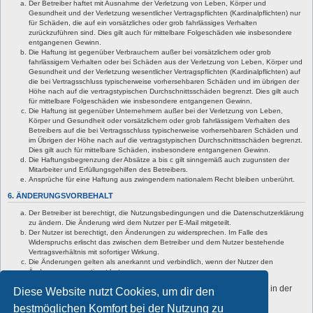
Der Betreiber haftet mit Ausnahme der Verletzung von Leben, Körper und
Gesundheit und der Verletzung wesentlicher Vertragspflichten (Kardinalpflichten) nur
für Schäden, die auf ein vorsätzliches oder grob fahrlässiges Verhalten
zurückzuführen sind. Dies gilt auch für mittelbare Folgeschäden wie insbesondere
entgangenen Gewinn.
Die Haftung ist gegenüber Verbrauchern außer bei vorsätzlichem oder grob
fahrlässigem Verhalten oder bei Schäden aus der Verletzung von Leben, Körper und
Gesundheit und der Verletzung wesentlicher Vertragspflichten (Kardinalpflichten) auf
die bei Vertragsschluss typischerweise vorhersehbaren Schäden und im übrigen der
Höhe nach auf die vertragstypischen Durchschnittsschäden begrenzt. Dies gilt auch
für mittelbare Folgeschäden wie insbesondere entgangenen Gewinn.
Die Haftung ist gegenüber Unternehmern außer bei der Verletzung von Leben,
Körper und Gesundheit oder vorsätzlichem oder grob fahrlässigem Verhalten des
Betreibers auf die bei Vertragsschluss typischerweise vorhersehbaren Schäden und
im Übrigen der Höhe nach auf die vertragstypischen Durchschnittsschäden begrenzt.
Dies gilt auch für mittelbare Schäden, insbesondere entgangenen Gewinn.
Die Haftungsbegrenzung der Absätze a bis c gilt sinngemäß auch zugunsten der
Mitarbeiter und Erfüllungsgehilfen des Betreibers.
Ansprüche für eine Haftung aus zwingendem nationalem Recht bleiben unberührt.
6. ÄNDERUNGSVORBEHALT
Der Betreiber ist berechtigt, die Nutzungsbedingungen und die Datenschutzerklärung
zu ändern. Die Änderung wird dem Nutzer per E-Mail mitgeteilt.
Der Nutzer ist berechtigt, den Änderungen zu widersprechen. Im Falle des
Widerspruchs erlischt das zwischen dem Betreiber und dem Nutzer bestehende
Vertragsverhältnis mit sofortiger Wirkung.
Die Änderungen gelten als anerkannt und verbindlich, wenn der Nutzer den
Änderungen zugestimmt hat.
Informationen über den Umgang mit deinen persönlichen Daten sind in der
Diese Website nutzt Cookies, um dir den
Datenschutzerklärung enthalten.
bestmöglichen Komfort bei der Nutzung zu