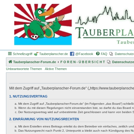
Schnellzugriff
Tauberplanscher.de
@Facebook
FAQ
Datenschutz
Tauberplanscher-Forum.de
F O R E N - Ü B E R S I C H T
Datenschutze
Unbeantwortete Themen
Aktive Themen
Mit dem Zugriff auf „Tauberplanscher-Forum.de“ („https://www.tauberplansch
1. NUTZUNGSVERTRAG
Mit dem Zugriff auf „Tauberplanscher-Forum.de“ (im Folgenden „das Board“) schließ
Wenn du mit diesen Regelungen nicht einverstanden bist, so darfst du das Board nic
Der Nutzungsvertrag wird auf unbestimmte Zeit geschlossen und kann von beiden Se
2. EINRÄUMUNG VON NUTZUNGSRECHTEN
Mit dem Erstellen eines Beitrags erteilst du dem Betreiber ein einfaches, zeitlich
Das Nutzungsrecht nach Punkt 2, Unterpunkt a bleibt auch nach Kündigung des N