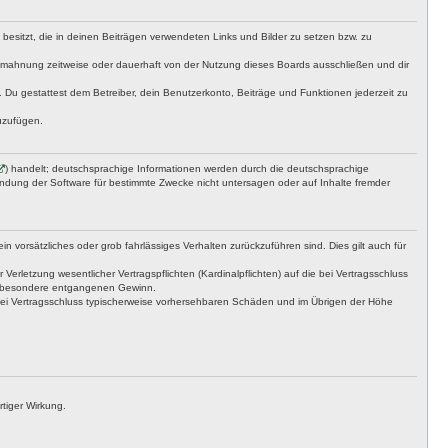
t besitzt, die in deinen Beiträgen verwendeten Links und Bilder zu setzen bzw. zu
bmahnung zeitweise oder dauerhaft von der Nutzung dieses Boards ausschließen und dir
t. Du gestattest dem Betreiber, dein Benutzerkonto, Beiträge und Funktionen jederzeit zu
uzufügen.
) handelt; deutschsprachige Informationen werden durch die deutschsprachige
endung der Software für bestimmte Zwecke nicht untersagen oder auf Inhalte fremder
n vorsätzliches oder grob fahrlässiges Verhalten zurückzuführen sind. Dies gilt auch für
letzung wesentlicher Vertragspflichten (Kardinalpflichten) auf die bei Vertragsschluss
insbesondere entgangenen Gewinn.
bei Vertragsschluss typischerweise vorhersehbaren Schäden und im Übrigen der Höhe
tiger Wirkung.