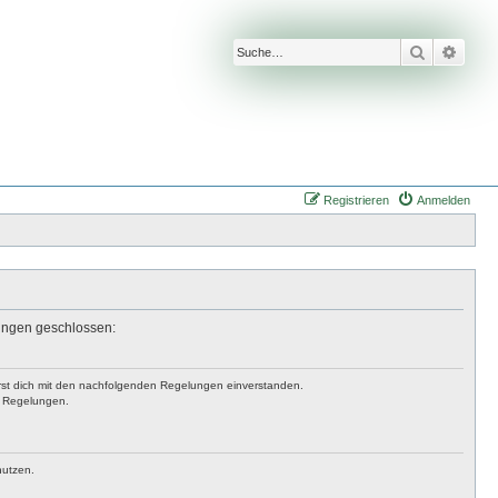
Suche
Erwei
Registrieren
Anmelden
lungen geschlossen:
lärst dich mit den nachfolgenden Regelungen einverstanden.
en Regelungen.
nutzen.