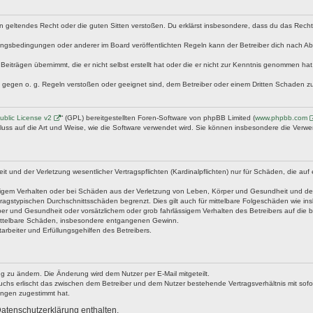
egen geltendes Recht oder die guten Sitten verstoßen. Du erklärst insbesondere, dass du das Rech
ngsbedingungen oder anderer im Board veröffentlichten Regeln kann der Betreiber dich nach A
Beiträgen übernimmt, die er nicht selbst erstellt hat oder die er nicht zur Kenntnis genommen ha
e gegen o. g. Regeln verstoßen oder geeignet sind, dem Betreiber oder einem Dritten Schaden z
blic License v2
“ (GPL) bereitgestellten Foren-Software von phpBB Limited (
www.phpbb.com
fluss auf die Art und Weise, wie die Software verwendet wird. Sie können insbesondere die Verw
nd der Verletzung wesentlicher Vertragspflichten (Kardinalpflichten) nur für Schäden, die auf ei
igem Verhalten oder bei Schäden aus der Verletzung von Leben, Körper und Gesundheit und der Ver
ragstypischen Durchschnittsschäden begrenzt. Dies gilt auch für mittelbare Folgeschäden wie 
er und Gesundheit oder vorsätzlichem oder grob fahrlässigem Verhalten des Betreibers auf die 
 mittelbare Schäden, insbesondere entgangenen Gewinn.
rbeiter und Erfüllungsgehilfen des Betreibers.
g zu ändern. Die Änderung wird dem Nutzer per E-Mail mitgeteilt.
uchs erlischt das zwischen dem Betreiber und dem Nutzer bestehende Vertragsverhältnis mit sofor
ungen zugestimmt hat.
atenschutzerklärung enthalten.