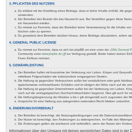
3. PFLICHTEN DES NUTZERS
Du erklärst mit der Erstellung eines Beitrags, dass er keine Inhalte enthält, die g
verwenden.
Der Betreiber des Boards übt das Hausrecht aus. Bei Verstößen gegen diese Nutzu
ein Hausverbot erteilen.
Du nimmst zur Kenntnis, dass der Betreiber keine Verantwortung für die Inhalte von 
löschen oder zu sperren.
Du gestattest dem Betreiber darüber hinaus, deine Beiträge abzuändern, sofern si
4. GENERAL PUBLIC LICENSE
Du nimmst zur Kenntnis, dass es sich bei phpBB um eine unter der „
GNU General Pu
Community unter
www.phpbb.de
zur Verfügung gestellt. Beide haben keinen Ein
Foren Einfluss nehmen.
5. GEWÄHRLEISTUNG
Der Betreiber haftet mit Ausnahme der Verletzung von Leben, Körper und Gesundheit u
mittelbare Folgeschäden wie insbesondere entgangenen Gewinn.
Die Haftung ist gegenüber Verbrauchern außer bei vorsätzlichem oder grob fahrläss
typischerweise vorhersehbaren Schäden und im übrigen der Höhe nach auf die vert
Die Haftung ist gegenüber Unternehmern außer bei der Verletzung von Leben, Körp
nach auf die vertragstypischen Durchschnittsschäden begrenzt. Dies gilt auch für
Die Haftungsbegrenzung der Absätze a bis c gilt sinngemäß auch zugunsten der Mita
Ansprüche für eine Haftung aus zwingendem nationalem Recht bleiben unberührt.
6. ÄNDERUNGSVORBEHALT
Der Betreiber ist berechtigt, die Nutzungsbedingungen und die Datenschutzerklärun
Der Nutzer ist berechtigt, den Änderungen zu widersprechen. Im Falle des Widerspr
Die Änderungen gelten als anerkannt und verbindlich, wenn der Nutzer den Änder
Informationen über den Umgang mit deinen persönlichen Daten sind in der D