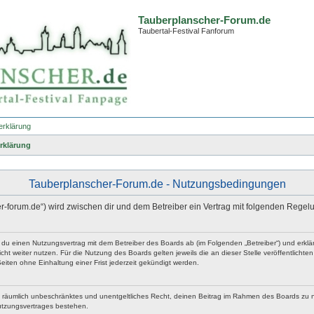
Tauberplanscher-Forum.de
Taubertal-Festival Fanforum
erklärung
rklärung
Tauberplanscher-Forum.de - Nutzungsbedingungen
er-forum.de“) wird zwischen dir und dem Betreiber ein Vertrag mit folgenden Rege
t du einen Nutzungsvertrag mit dem Betreiber des Boards ab (im Folgenden „Betreiber“) und erk
ht weiter nutzen. Für die Nutzung des Boards gelten jeweils die an dieser Stelle veröffentlicht
iten ohne Einhaltung einer Frist jederzeit gekündigt werden.
 und räumlich unbeschränktes und unentgeltliches Recht, deinen Beitrag im Rahmen des Boards zu 
utzungsvertrages bestehen.