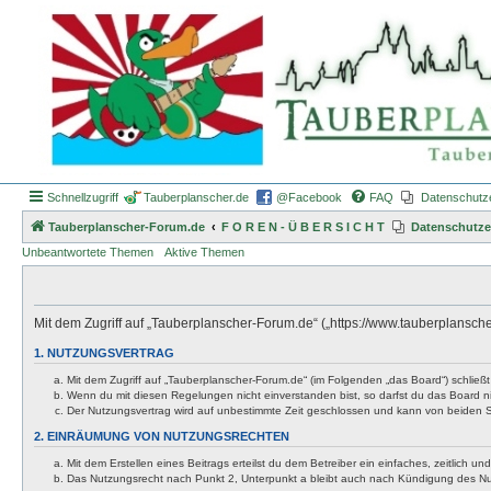
Schnellzugriff
Tauberplanscher.de
@Facebook
FAQ
Datenschutz
Tauberplanscher-Forum.de
F O R E N - Ü B E R S I C H T
Datenschutze
Unbeantwortete Themen
Aktive Themen
Mit dem Zugriff auf „Tauberplanscher-Forum.de“ („https://www.tauberplansch
1. NUTZUNGSVERTRAG
Mit dem Zugriff auf „Tauberplanscher-Forum.de“ (im Folgenden „das Board“) schließ
Wenn du mit diesen Regelungen nicht einverstanden bist, so darfst du das Board nic
Der Nutzungsvertrag wird auf unbestimmte Zeit geschlossen und kann von beiden Se
2. EINRÄUMUNG VON NUTZUNGSRECHTEN
Mit dem Erstellen eines Beitrags erteilst du dem Betreiber ein einfaches, zeitlich
Das Nutzungsrecht nach Punkt 2, Unterpunkt a bleibt auch nach Kündigung des N