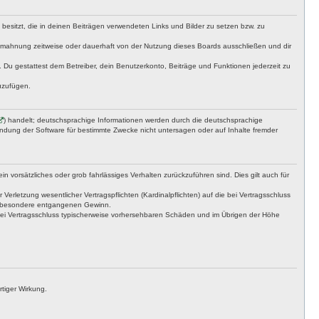
t besitzt, die in deinen Beiträgen verwendeten Links und Bilder zu setzen bzw. zu
bmahnung zeitweise oder dauerhaft von der Nutzung dieses Boards ausschließen und dir
t. Du gestattest dem Betreiber, dein Benutzerkonto, Beiträge und Funktionen jederzeit zu
uzufügen.
) handelt; deutschsprachige Informationen werden durch die deutschsprachige
endung der Software für bestimmte Zwecke nicht untersagen oder auf Inhalte fremder
n vorsätzliches oder grob fahrlässiges Verhalten zurückzuführen sind. Dies gilt auch für
letzung wesentlicher Vertragspflichten (Kardinalpflichten) auf die bei Vertragsschluss
insbesondere entgangenen Gewinn.
bei Vertragsschluss typischerweise vorhersehbaren Schäden und im Übrigen der Höhe
tiger Wirkung.