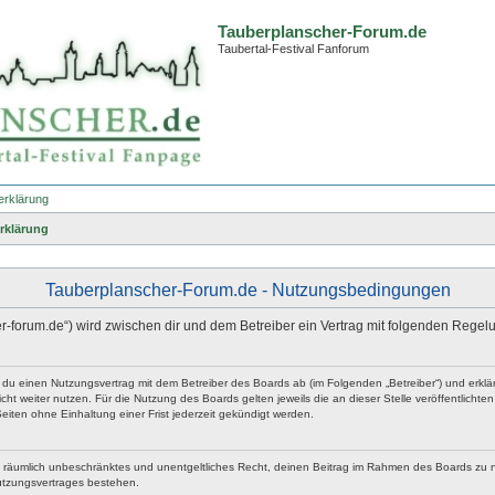
Tauberplanscher-Forum.de
Taubertal-Festival Fanforum
erklärung
rklärung
Tauberplanscher-Forum.de - Nutzungsbedingungen
er-forum.de“) wird zwischen dir und dem Betreiber ein Vertrag mit folgenden Rege
t du einen Nutzungsvertrag mit dem Betreiber des Boards ab (im Folgenden „Betreiber“) und erk
ht weiter nutzen. Für die Nutzung des Boards gelten jeweils die an dieser Stelle veröffentlicht
iten ohne Einhaltung einer Frist jederzeit gekündigt werden.
 und räumlich unbeschränktes und unentgeltliches Recht, deinen Beitrag im Rahmen des Boards zu 
utzungsvertrages bestehen.