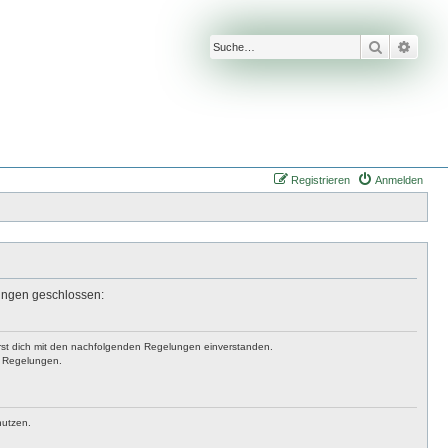
Suche
Erwei
Registrieren
Anmelden
lungen geschlossen:
lärst dich mit den nachfolgenden Regelungen einverstanden.
en Regelungen.
nutzen.