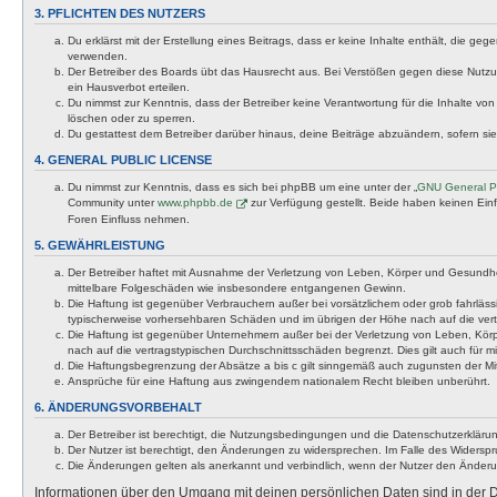
3. PFLICHTEN DES NUTZERS
Du erklärst mit der Erstellung eines Beitrags, dass er keine Inhalte enthält, die g
verwenden.
Der Betreiber des Boards übt das Hausrecht aus. Bei Verstößen gegen diese Nutzu
ein Hausverbot erteilen.
Du nimmst zur Kenntnis, dass der Betreiber keine Verantwortung für die Inhalte von 
löschen oder zu sperren.
Du gestattest dem Betreiber darüber hinaus, deine Beiträge abzuändern, sofern si
4. GENERAL PUBLIC LICENSE
Du nimmst zur Kenntnis, dass es sich bei phpBB um eine unter der „
GNU General Pu
Community unter
www.phpbb.de
zur Verfügung gestellt. Beide haben keinen Ein
Foren Einfluss nehmen.
5. GEWÄHRLEISTUNG
Der Betreiber haftet mit Ausnahme der Verletzung von Leben, Körper und Gesundheit u
mittelbare Folgeschäden wie insbesondere entgangenen Gewinn.
Die Haftung ist gegenüber Verbrauchern außer bei vorsätzlichem oder grob fahrläss
typischerweise vorhersehbaren Schäden und im übrigen der Höhe nach auf die vert
Die Haftung ist gegenüber Unternehmern außer bei der Verletzung von Leben, Körp
nach auf die vertragstypischen Durchschnittsschäden begrenzt. Dies gilt auch für
Die Haftungsbegrenzung der Absätze a bis c gilt sinngemäß auch zugunsten der Mita
Ansprüche für eine Haftung aus zwingendem nationalem Recht bleiben unberührt.
6. ÄNDERUNGSVORBEHALT
Der Betreiber ist berechtigt, die Nutzungsbedingungen und die Datenschutzerklärun
Der Nutzer ist berechtigt, den Änderungen zu widersprechen. Im Falle des Widerspr
Die Änderungen gelten als anerkannt und verbindlich, wenn der Nutzer den Änder
Informationen über den Umgang mit deinen persönlichen Daten sind in der D