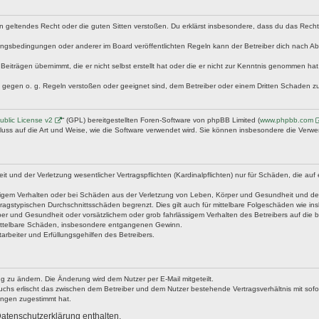
egen geltendes Recht oder die guten Sitten verstoßen. Du erklärst insbesondere, dass du das Rech
ngsbedingungen oder anderer im Board veröffentlichten Regeln kann der Betreiber dich nach A
Beiträgen übernimmt, die er nicht selbst erstellt hat oder die er nicht zur Kenntnis genommen ha
e gegen o. g. Regeln verstoßen oder geeignet sind, dem Betreiber oder einem Dritten Schaden z
blic License v2
“ (GPL) bereitgestellten Foren-Software von phpBB Limited (
www.phpbb.com
fluss auf die Art und Weise, wie die Software verwendet wird. Sie können insbesondere die Verw
nd der Verletzung wesentlicher Vertragspflichten (Kardinalpflichten) nur für Schäden, die auf ei
igem Verhalten oder bei Schäden aus der Verletzung von Leben, Körper und Gesundheit und der Ver
ragstypischen Durchschnittsschäden begrenzt. Dies gilt auch für mittelbare Folgeschäden wie 
er und Gesundheit oder vorsätzlichem oder grob fahrlässigem Verhalten des Betreibers auf die 
 mittelbare Schäden, insbesondere entgangenen Gewinn.
rbeiter und Erfüllungsgehilfen des Betreibers.
g zu ändern. Die Änderung wird dem Nutzer per E-Mail mitgeteilt.
uchs erlischt das zwischen dem Betreiber und dem Nutzer bestehende Vertragsverhältnis mit sofor
ungen zugestimmt hat.
atenschutzerklärung enthalten.