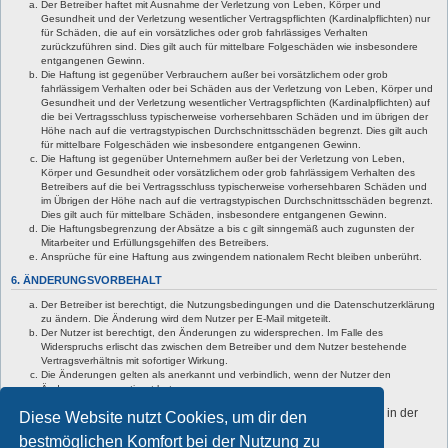
Der Betreiber haftet mit Ausnahme der Verletzung von Leben, Körper und
Gesundheit und der Verletzung wesentlicher Vertragspflichten (Kardinalpflichten) nur
für Schäden, die auf ein vorsätzliches oder grob fahrlässiges Verhalten
zurückzuführen sind. Dies gilt auch für mittelbare Folgeschäden wie insbesondere
entgangenen Gewinn.
Die Haftung ist gegenüber Verbrauchern außer bei vorsätzlichem oder grob
fahrlässigem Verhalten oder bei Schäden aus der Verletzung von Leben, Körper und
Gesundheit und der Verletzung wesentlicher Vertragspflichten (Kardinalpflichten) auf
die bei Vertragsschluss typischerweise vorhersehbaren Schäden und im übrigen der
Höhe nach auf die vertragstypischen Durchschnittsschäden begrenzt. Dies gilt auch
für mittelbare Folgeschäden wie insbesondere entgangenen Gewinn.
Die Haftung ist gegenüber Unternehmern außer bei der Verletzung von Leben,
Körper und Gesundheit oder vorsätzlichem oder grob fahrlässigem Verhalten des
Betreibers auf die bei Vertragsschluss typischerweise vorhersehbaren Schäden und
im Übrigen der Höhe nach auf die vertragstypischen Durchschnittsschäden begrenzt.
Dies gilt auch für mittelbare Schäden, insbesondere entgangenen Gewinn.
Die Haftungsbegrenzung der Absätze a bis c gilt sinngemäß auch zugunsten der
Mitarbeiter und Erfüllungsgehilfen des Betreibers.
Ansprüche für eine Haftung aus zwingendem nationalem Recht bleiben unberührt.
6. ÄNDERUNGSVORBEHALT
Der Betreiber ist berechtigt, die Nutzungsbedingungen und die Datenschutzerklärung
zu ändern. Die Änderung wird dem Nutzer per E-Mail mitgeteilt.
Der Nutzer ist berechtigt, den Änderungen zu widersprechen. Im Falle des
Widerspruchs erlischt das zwischen dem Betreiber und dem Nutzer bestehende
Vertragsverhältnis mit sofortiger Wirkung.
Die Änderungen gelten als anerkannt und verbindlich, wenn der Nutzer den
Änderungen zugestimmt hat.
Informationen über den Umgang mit deinen persönlichen Daten sind in der
Diese Website nutzt Cookies, um dir den
Datenschutzerklärung enthalten.
bestmöglichen Komfort bei der Nutzung zu