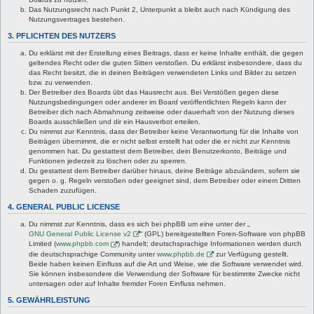
Das Nutzungsrecht nach Punkt 2, Unterpunkt a bleibt auch nach Kündigung des
Nutzungsvertrages bestehen.
3. PFLICHTEN DES NUTZERS
Du erklärst mit der Erstellung eines Beitrags, dass er keine Inhalte enthält, die gegen
geltendes Recht oder die guten Sitten verstoßen. Du erklärst insbesondere, dass du
das Recht besitzt, die in deinen Beiträgen verwendeten Links und Bilder zu setzen
bzw. zu verwenden.
Der Betreiber des Boards übt das Hausrecht aus. Bei Verstößen gegen diese
Nutzungsbedingungen oder anderer im Board veröffentlichten Regeln kann der
Betreiber dich nach Abmahnung zeitweise oder dauerhaft von der Nutzung dieses
Boards ausschließen und dir ein Hausverbot erteilen.
Du nimmst zur Kenntnis, dass der Betreiber keine Verantwortung für die Inhalte von
Beiträgen übernimmt, die er nicht selbst erstellt hat oder die er nicht zur Kenntnis
genommen hat. Du gestattest dem Betreiber, dein Benutzerkonto, Beiträge und
Funktionen jederzeit zu löschen oder zu sperren.
Du gestattest dem Betreiber darüber hinaus, deine Beiträge abzuändern, sofern sie
gegen o. g. Regeln verstoßen oder geeignet sind, dem Betreiber oder einem Dritten
Schaden zuzufügen.
4. GENERAL PUBLIC LICENSE
Du nimmst zur Kenntnis, dass es sich bei phpBB um eine unter der „
GNU General Public License v2
“ (GPL) bereitgestellten Foren-Software von phpBB
Limited (
www.phpbb.com
) handelt; deutschsprachige Informationen werden durch
die deutschsprachige Community unter
www.phpbb.de
zur Verfügung gestellt.
Beide haben keinen Einfluss auf die Art und Weise, wie die Software verwendet wird.
Sie können insbesondere die Verwendung der Software für bestimmte Zwecke nicht
untersagen oder auf Inhalte fremder Foren Einfluss nehmen.
5. GEWÄHRLEISTUNG