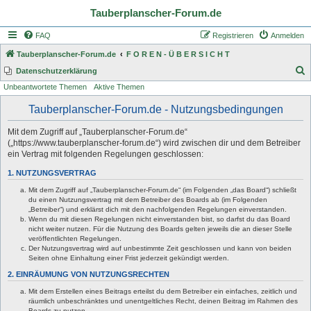
Tauberplanscher-Forum.de
FAQ
Registrieren
Anmelden
Tauberplanscher-Forum.de
F O R E N - Ü B E R S I C H T
S
Datenschutzerklärung
Unbeantwortete Themen
Aktive Themen
u
c
Tauberplanscher-Forum.de - Nutzungsbedingungen
h
Mit dem Zugriff auf „Tauberplanscher-Forum.de“
e
(„https://www.tauberplanscher-forum.de“) wird zwischen dir und dem Betreiber
ein Vertrag mit folgenden Regelungen geschlossen:
1. NUTZUNGSVERTRAG
Mit dem Zugriff auf „Tauberplanscher-Forum.de“ (im Folgenden „das Board“) schließt
du einen Nutzungsvertrag mit dem Betreiber des Boards ab (im Folgenden
„Betreiber“) und erklärst dich mit den nachfolgenden Regelungen einverstanden.
Wenn du mit diesen Regelungen nicht einverstanden bist, so darfst du das Board
nicht weiter nutzen. Für die Nutzung des Boards gelten jeweils die an dieser Stelle
veröffentlichten Regelungen.
Der Nutzungsvertrag wird auf unbestimmte Zeit geschlossen und kann von beiden
Seiten ohne Einhaltung einer Frist jederzeit gekündigt werden.
2. EINRÄUMUNG VON NUTZUNGSRECHTEN
Mit dem Erstellen eines Beitrags erteilst du dem Betreiber ein einfaches, zeitlich und
räumlich unbeschränktes und unentgeltliches Recht, deinen Beitrag im Rahmen des
Boards zu nutzen.