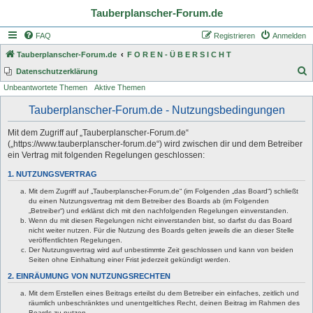
Tauberplanscher-Forum.de
FAQ
Registrieren
Anmelden
Tauberplanscher-Forum.de
F O R E N - Ü B E R S I C H T
S
Datenschutzerklärung
Unbeantwortete Themen
Aktive Themen
u
c
Tauberplanscher-Forum.de - Nutzungsbedingungen
h
Mit dem Zugriff auf „Tauberplanscher-Forum.de“
e
(„https://www.tauberplanscher-forum.de“) wird zwischen dir und dem Betreiber
ein Vertrag mit folgenden Regelungen geschlossen:
1. NUTZUNGSVERTRAG
Mit dem Zugriff auf „Tauberplanscher-Forum.de“ (im Folgenden „das Board“) schließt
du einen Nutzungsvertrag mit dem Betreiber des Boards ab (im Folgenden
„Betreiber“) und erklärst dich mit den nachfolgenden Regelungen einverstanden.
Wenn du mit diesen Regelungen nicht einverstanden bist, so darfst du das Board
nicht weiter nutzen. Für die Nutzung des Boards gelten jeweils die an dieser Stelle
veröffentlichten Regelungen.
Der Nutzungsvertrag wird auf unbestimmte Zeit geschlossen und kann von beiden
Seiten ohne Einhaltung einer Frist jederzeit gekündigt werden.
2. EINRÄUMUNG VON NUTZUNGSRECHTEN
Mit dem Erstellen eines Beitrags erteilst du dem Betreiber ein einfaches, zeitlich und
räumlich unbeschränktes und unentgeltliches Recht, deinen Beitrag im Rahmen des
Boards zu nutzen.