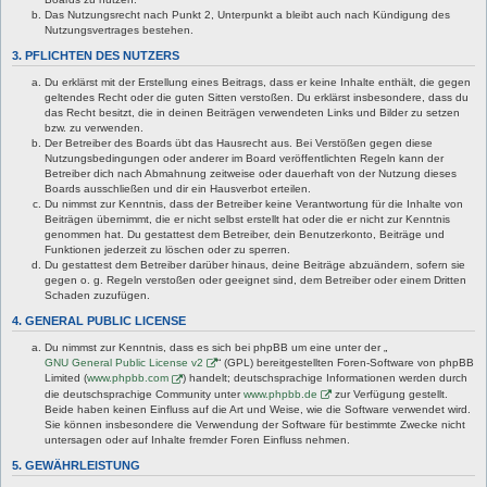
Das Nutzungsrecht nach Punkt 2, Unterpunkt a bleibt auch nach Kündigung des
Nutzungsvertrages bestehen.
3. PFLICHTEN DES NUTZERS
Du erklärst mit der Erstellung eines Beitrags, dass er keine Inhalte enthält, die gegen
geltendes Recht oder die guten Sitten verstoßen. Du erklärst insbesondere, dass du
das Recht besitzt, die in deinen Beiträgen verwendeten Links und Bilder zu setzen
bzw. zu verwenden.
Der Betreiber des Boards übt das Hausrecht aus. Bei Verstößen gegen diese
Nutzungsbedingungen oder anderer im Board veröffentlichten Regeln kann der
Betreiber dich nach Abmahnung zeitweise oder dauerhaft von der Nutzung dieses
Boards ausschließen und dir ein Hausverbot erteilen.
Du nimmst zur Kenntnis, dass der Betreiber keine Verantwortung für die Inhalte von
Beiträgen übernimmt, die er nicht selbst erstellt hat oder die er nicht zur Kenntnis
genommen hat. Du gestattest dem Betreiber, dein Benutzerkonto, Beiträge und
Funktionen jederzeit zu löschen oder zu sperren.
Du gestattest dem Betreiber darüber hinaus, deine Beiträge abzuändern, sofern sie
gegen o. g. Regeln verstoßen oder geeignet sind, dem Betreiber oder einem Dritten
Schaden zuzufügen.
4. GENERAL PUBLIC LICENSE
Du nimmst zur Kenntnis, dass es sich bei phpBB um eine unter der „
GNU General Public License v2
“ (GPL) bereitgestellten Foren-Software von phpBB
Limited (
www.phpbb.com
) handelt; deutschsprachige Informationen werden durch
die deutschsprachige Community unter
www.phpbb.de
zur Verfügung gestellt.
Beide haben keinen Einfluss auf die Art und Weise, wie die Software verwendet wird.
Sie können insbesondere die Verwendung der Software für bestimmte Zwecke nicht
untersagen oder auf Inhalte fremder Foren Einfluss nehmen.
5. GEWÄHRLEISTUNG