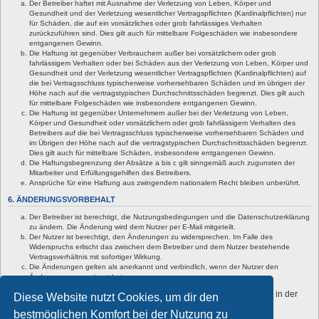
Der Betreiber haftet mit Ausnahme der Verletzung von Leben, Körper und
Gesundheit und der Verletzung wesentlicher Vertragspflichten (Kardinalpflichten) nur
für Schäden, die auf ein vorsätzliches oder grob fahrlässiges Verhalten
zurückzuführen sind. Dies gilt auch für mittelbare Folgeschäden wie insbesondere
entgangenen Gewinn.
Die Haftung ist gegenüber Verbrauchern außer bei vorsätzlichem oder grob
fahrlässigem Verhalten oder bei Schäden aus der Verletzung von Leben, Körper und
Gesundheit und der Verletzung wesentlicher Vertragspflichten (Kardinalpflichten) auf
die bei Vertragsschluss typischerweise vorhersehbaren Schäden und im übrigen der
Höhe nach auf die vertragstypischen Durchschnittsschäden begrenzt. Dies gilt auch
für mittelbare Folgeschäden wie insbesondere entgangenen Gewinn.
Die Haftung ist gegenüber Unternehmern außer bei der Verletzung von Leben,
Körper und Gesundheit oder vorsätzlichem oder grob fahrlässigem Verhalten des
Betreibers auf die bei Vertragsschluss typischerweise vorhersehbaren Schäden und
im Übrigen der Höhe nach auf die vertragstypischen Durchschnittsschäden begrenzt.
Dies gilt auch für mittelbare Schäden, insbesondere entgangenen Gewinn.
Die Haftungsbegrenzung der Absätze a bis c gilt sinngemäß auch zugunsten der
Mitarbeiter und Erfüllungsgehilfen des Betreibers.
Ansprüche für eine Haftung aus zwingendem nationalem Recht bleiben unberührt.
6. ÄNDERUNGSVORBEHALT
Der Betreiber ist berechtigt, die Nutzungsbedingungen und die Datenschutzerklärung
zu ändern. Die Änderung wird dem Nutzer per E-Mail mitgeteilt.
Der Nutzer ist berechtigt, den Änderungen zu widersprechen. Im Falle des
Widerspruchs erlischt das zwischen dem Betreiber und dem Nutzer bestehende
Vertragsverhältnis mit sofortiger Wirkung.
Die Änderungen gelten als anerkannt und verbindlich, wenn der Nutzer den
Änderungen zugestimmt hat.
Informationen über den Umgang mit deinen persönlichen Daten sind in der
Diese Website nutzt Cookies, um dir den
Datenschutzerklärung enthalten.
bestmöglichen Komfort bei der Nutzung zu