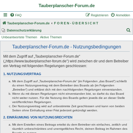
Tauberplanscher-Forum.de
FAQ
Registrieren
Anmelden
Tauberplanscher-Forum.de
F O R E N - Ü B E R S I C H T
S
Datenschutzerklärung
Unbeantwortete Themen
Aktive Themen
u
c
Tauberplanscher-Forum.de - Nutzungsbedingungen
h
Mit dem Zugriff auf „Tauberplanscher-Forum.de“
e
(„https://www.tauberplanscher-forum.de“) wird zwischen dir und dem Betreiber
ein Vertrag mit folgenden Regelungen geschlossen:
1. NUTZUNGSVERTRAG
Mit dem Zugriff auf „Tauberplanscher-Forum.de“ (im Folgenden „das Board“) schließt
du einen Nutzungsvertrag mit dem Betreiber des Boards ab (im Folgenden
„Betreiber“) und erklärst dich mit den nachfolgenden Regelungen einverstanden.
Wenn du mit diesen Regelungen nicht einverstanden bist, so darfst du das Board
nicht weiter nutzen. Für die Nutzung des Boards gelten jeweils die an dieser Stelle
veröffentlichten Regelungen.
Der Nutzungsvertrag wird auf unbestimmte Zeit geschlossen und kann von beiden
Seiten ohne Einhaltung einer Frist jederzeit gekündigt werden.
2. EINRÄUMUNG VON NUTZUNGSRECHTEN
Mit dem Erstellen eines Beitrags erteilst du dem Betreiber ein einfaches, zeitlich und
räumlich unbeschränktes und unentgeltliches Recht, deinen Beitrag im Rahmen des
Boards zu nutzen.