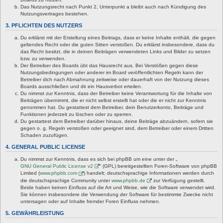
Das Nutzungsrecht nach Punkt 2, Unterpunkt a bleibt auch nach Kündigung des
Nutzungsvertrages bestehen.
3. PFLICHTEN DES NUTZERS
Du erklärst mit der Erstellung eines Beitrags, dass er keine Inhalte enthält, die gegen
geltendes Recht oder die guten Sitten verstoßen. Du erklärst insbesondere, dass du
das Recht besitzt, die in deinen Beiträgen verwendeten Links und Bilder zu setzen
bzw. zu verwenden.
Der Betreiber des Boards übt das Hausrecht aus. Bei Verstößen gegen diese
Nutzungsbedingungen oder anderer im Board veröffentlichten Regeln kann der
Betreiber dich nach Abmahnung zeitweise oder dauerhaft von der Nutzung dieses
Boards ausschließen und dir ein Hausverbot erteilen.
Du nimmst zur Kenntnis, dass der Betreiber keine Verantwortung für die Inhalte von
Beiträgen übernimmt, die er nicht selbst erstellt hat oder die er nicht zur Kenntnis
genommen hat. Du gestattest dem Betreiber, dein Benutzerkonto, Beiträge und
Funktionen jederzeit zu löschen oder zu sperren.
Du gestattest dem Betreiber darüber hinaus, deine Beiträge abzuändern, sofern sie
gegen o. g. Regeln verstoßen oder geeignet sind, dem Betreiber oder einem Dritten
Schaden zuzufügen.
4. GENERAL PUBLIC LICENSE
Du nimmst zur Kenntnis, dass es sich bei phpBB um eine unter der „
GNU General Public License v2
“ (GPL) bereitgestellten Foren-Software von phpBB
Limited (
www.phpbb.com
) handelt; deutschsprachige Informationen werden durch
die deutschsprachige Community unter
www.phpbb.de
zur Verfügung gestellt.
Beide haben keinen Einfluss auf die Art und Weise, wie die Software verwendet wird.
Sie können insbesondere die Verwendung der Software für bestimmte Zwecke nicht
untersagen oder auf Inhalte fremder Foren Einfluss nehmen.
5. GEWÄHRLEISTUNG