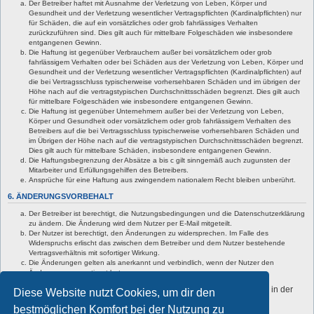
Der Betreiber haftet mit Ausnahme der Verletzung von Leben, Körper und
Gesundheit und der Verletzung wesentlicher Vertragspflichten (Kardinalpflichten) nur
für Schäden, die auf ein vorsätzliches oder grob fahrlässiges Verhalten
zurückzuführen sind. Dies gilt auch für mittelbare Folgeschäden wie insbesondere
entgangenen Gewinn.
Die Haftung ist gegenüber Verbrauchern außer bei vorsätzlichem oder grob
fahrlässigem Verhalten oder bei Schäden aus der Verletzung von Leben, Körper und
Gesundheit und der Verletzung wesentlicher Vertragspflichten (Kardinalpflichten) auf
die bei Vertragsschluss typischerweise vorhersehbaren Schäden und im übrigen der
Höhe nach auf die vertragstypischen Durchschnittsschäden begrenzt. Dies gilt auch
für mittelbare Folgeschäden wie insbesondere entgangenen Gewinn.
Die Haftung ist gegenüber Unternehmern außer bei der Verletzung von Leben,
Körper und Gesundheit oder vorsätzlichem oder grob fahrlässigem Verhalten des
Betreibers auf die bei Vertragsschluss typischerweise vorhersehbaren Schäden und
im Übrigen der Höhe nach auf die vertragstypischen Durchschnittsschäden begrenzt.
Dies gilt auch für mittelbare Schäden, insbesondere entgangenen Gewinn.
Die Haftungsbegrenzung der Absätze a bis c gilt sinngemäß auch zugunsten der
Mitarbeiter und Erfüllungsgehilfen des Betreibers.
Ansprüche für eine Haftung aus zwingendem nationalem Recht bleiben unberührt.
6. ÄNDERUNGSVORBEHALT
Der Betreiber ist berechtigt, die Nutzungsbedingungen und die Datenschutzerklärung
zu ändern. Die Änderung wird dem Nutzer per E-Mail mitgeteilt.
Der Nutzer ist berechtigt, den Änderungen zu widersprechen. Im Falle des
Widerspruchs erlischt das zwischen dem Betreiber und dem Nutzer bestehende
Vertragsverhältnis mit sofortiger Wirkung.
Die Änderungen gelten als anerkannt und verbindlich, wenn der Nutzer den
Änderungen zugestimmt hat.
Informationen über den Umgang mit deinen persönlichen Daten sind in der
Diese Website nutzt Cookies, um dir den
Datenschutzerklärung enthalten.
bestmöglichen Komfort bei der Nutzung zu