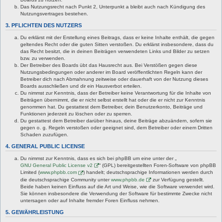
Das Nutzungsrecht nach Punkt 2, Unterpunkt a bleibt auch nach Kündigung des
Nutzungsvertrages bestehen.
3. PFLICHTEN DES NUTZERS
Du erklärst mit der Erstellung eines Beitrags, dass er keine Inhalte enthält, die gegen
geltendes Recht oder die guten Sitten verstoßen. Du erklärst insbesondere, dass du
das Recht besitzt, die in deinen Beiträgen verwendeten Links und Bilder zu setzen
bzw. zu verwenden.
Der Betreiber des Boards übt das Hausrecht aus. Bei Verstößen gegen diese
Nutzungsbedingungen oder anderer im Board veröffentlichten Regeln kann der
Betreiber dich nach Abmahnung zeitweise oder dauerhaft von der Nutzung dieses
Boards ausschließen und dir ein Hausverbot erteilen.
Du nimmst zur Kenntnis, dass der Betreiber keine Verantwortung für die Inhalte von
Beiträgen übernimmt, die er nicht selbst erstellt hat oder die er nicht zur Kenntnis
genommen hat. Du gestattest dem Betreiber, dein Benutzerkonto, Beiträge und
Funktionen jederzeit zu löschen oder zu sperren.
Du gestattest dem Betreiber darüber hinaus, deine Beiträge abzuändern, sofern sie
gegen o. g. Regeln verstoßen oder geeignet sind, dem Betreiber oder einem Dritten
Schaden zuzufügen.
4. GENERAL PUBLIC LICENSE
Du nimmst zur Kenntnis, dass es sich bei phpBB um eine unter der „
GNU General Public License v2
“ (GPL) bereitgestellten Foren-Software von phpBB
Limited (
www.phpbb.com
) handelt; deutschsprachige Informationen werden durch
die deutschsprachige Community unter
www.phpbb.de
zur Verfügung gestellt.
Beide haben keinen Einfluss auf die Art und Weise, wie die Software verwendet wird.
Sie können insbesondere die Verwendung der Software für bestimmte Zwecke nicht
untersagen oder auf Inhalte fremder Foren Einfluss nehmen.
5. GEWÄHRLEISTUNG