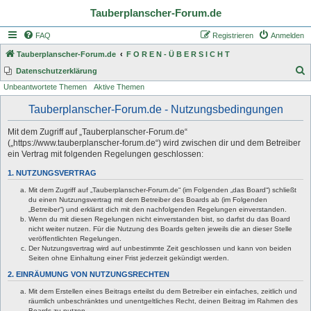
Tauberplanscher-Forum.de
FAQ
Registrieren
Anmelden
Tauberplanscher-Forum.de
F O R E N - Ü B E R S I C H T
S
Datenschutzerklärung
Unbeantwortete Themen
Aktive Themen
u
c
Tauberplanscher-Forum.de - Nutzungsbedingungen
h
Mit dem Zugriff auf „Tauberplanscher-Forum.de“
e
(„https://www.tauberplanscher-forum.de“) wird zwischen dir und dem Betreiber
ein Vertrag mit folgenden Regelungen geschlossen:
1. NUTZUNGSVERTRAG
Mit dem Zugriff auf „Tauberplanscher-Forum.de“ (im Folgenden „das Board“) schließt
du einen Nutzungsvertrag mit dem Betreiber des Boards ab (im Folgenden
„Betreiber“) und erklärst dich mit den nachfolgenden Regelungen einverstanden.
Wenn du mit diesen Regelungen nicht einverstanden bist, so darfst du das Board
nicht weiter nutzen. Für die Nutzung des Boards gelten jeweils die an dieser Stelle
veröffentlichten Regelungen.
Der Nutzungsvertrag wird auf unbestimmte Zeit geschlossen und kann von beiden
Seiten ohne Einhaltung einer Frist jederzeit gekündigt werden.
2. EINRÄUMUNG VON NUTZUNGSRECHTEN
Mit dem Erstellen eines Beitrags erteilst du dem Betreiber ein einfaches, zeitlich und
räumlich unbeschränktes und unentgeltliches Recht, deinen Beitrag im Rahmen des
Boards zu nutzen.