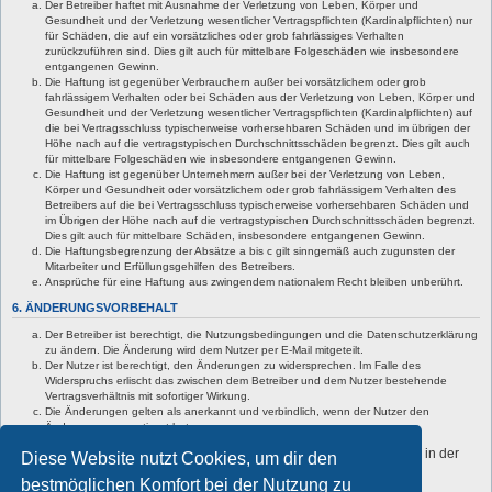
Der Betreiber haftet mit Ausnahme der Verletzung von Leben, Körper und
Gesundheit und der Verletzung wesentlicher Vertragspflichten (Kardinalpflichten) nur
für Schäden, die auf ein vorsätzliches oder grob fahrlässiges Verhalten
zurückzuführen sind. Dies gilt auch für mittelbare Folgeschäden wie insbesondere
entgangenen Gewinn.
Die Haftung ist gegenüber Verbrauchern außer bei vorsätzlichem oder grob
fahrlässigem Verhalten oder bei Schäden aus der Verletzung von Leben, Körper und
Gesundheit und der Verletzung wesentlicher Vertragspflichten (Kardinalpflichten) auf
die bei Vertragsschluss typischerweise vorhersehbaren Schäden und im übrigen der
Höhe nach auf die vertragstypischen Durchschnittsschäden begrenzt. Dies gilt auch
für mittelbare Folgeschäden wie insbesondere entgangenen Gewinn.
Die Haftung ist gegenüber Unternehmern außer bei der Verletzung von Leben,
Körper und Gesundheit oder vorsätzlichem oder grob fahrlässigem Verhalten des
Betreibers auf die bei Vertragsschluss typischerweise vorhersehbaren Schäden und
im Übrigen der Höhe nach auf die vertragstypischen Durchschnittsschäden begrenzt.
Dies gilt auch für mittelbare Schäden, insbesondere entgangenen Gewinn.
Die Haftungsbegrenzung der Absätze a bis c gilt sinngemäß auch zugunsten der
Mitarbeiter und Erfüllungsgehilfen des Betreibers.
Ansprüche für eine Haftung aus zwingendem nationalem Recht bleiben unberührt.
6. ÄNDERUNGSVORBEHALT
Der Betreiber ist berechtigt, die Nutzungsbedingungen und die Datenschutzerklärung
zu ändern. Die Änderung wird dem Nutzer per E-Mail mitgeteilt.
Der Nutzer ist berechtigt, den Änderungen zu widersprechen. Im Falle des
Widerspruchs erlischt das zwischen dem Betreiber und dem Nutzer bestehende
Vertragsverhältnis mit sofortiger Wirkung.
Die Änderungen gelten als anerkannt und verbindlich, wenn der Nutzer den
Änderungen zugestimmt hat.
Informationen über den Umgang mit deinen persönlichen Daten sind in der
Diese Website nutzt Cookies, um dir den
Datenschutzerklärung enthalten.
bestmöglichen Komfort bei der Nutzung zu