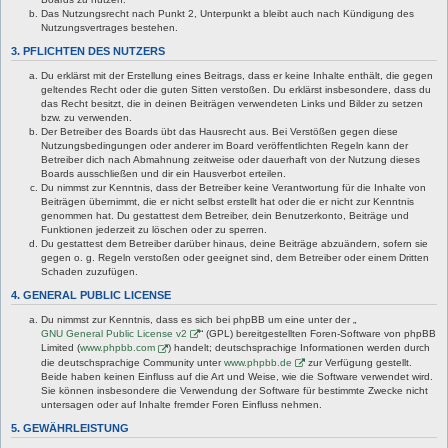
Das Nutzungsrecht nach Punkt 2, Unterpunkt a bleibt auch nach Kündigung des
Nutzungsvertrages bestehen.
3. PFLICHTEN DES NUTZERS
Du erklärst mit der Erstellung eines Beitrags, dass er keine Inhalte enthält, die gegen
geltendes Recht oder die guten Sitten verstoßen. Du erklärst insbesondere, dass du
das Recht besitzt, die in deinen Beiträgen verwendeten Links und Bilder zu setzen
bzw. zu verwenden.
Der Betreiber des Boards übt das Hausrecht aus. Bei Verstößen gegen diese
Nutzungsbedingungen oder anderer im Board veröffentlichten Regeln kann der
Betreiber dich nach Abmahnung zeitweise oder dauerhaft von der Nutzung dieses
Boards ausschließen und dir ein Hausverbot erteilen.
Du nimmst zur Kenntnis, dass der Betreiber keine Verantwortung für die Inhalte von
Beiträgen übernimmt, die er nicht selbst erstellt hat oder die er nicht zur Kenntnis
genommen hat. Du gestattest dem Betreiber, dein Benutzerkonto, Beiträge und
Funktionen jederzeit zu löschen oder zu sperren.
Du gestattest dem Betreiber darüber hinaus, deine Beiträge abzuändern, sofern sie
gegen o. g. Regeln verstoßen oder geeignet sind, dem Betreiber oder einem Dritten
Schaden zuzufügen.
4. GENERAL PUBLIC LICENSE
Du nimmst zur Kenntnis, dass es sich bei phpBB um eine unter der „
GNU General Public License v2
“ (GPL) bereitgestellten Foren-Software von phpBB
Limited (
www.phpbb.com
) handelt; deutschsprachige Informationen werden durch
die deutschsprachige Community unter
www.phpbb.de
zur Verfügung gestellt.
Beide haben keinen Einfluss auf die Art und Weise, wie die Software verwendet wird.
Sie können insbesondere die Verwendung der Software für bestimmte Zwecke nicht
untersagen oder auf Inhalte fremder Foren Einfluss nehmen.
5. GEWÄHRLEISTUNG