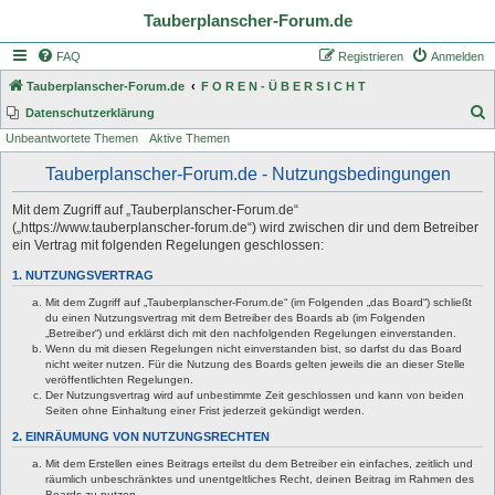
Tauberplanscher-Forum.de
FAQ
Registrieren
Anmelden
Tauberplanscher-Forum.de
F O R E N - Ü B E R S I C H T
S
Datenschutzerklärung
Unbeantwortete Themen
Aktive Themen
u
c
Tauberplanscher-Forum.de - Nutzungsbedingungen
h
Mit dem Zugriff auf „Tauberplanscher-Forum.de“
e
(„https://www.tauberplanscher-forum.de“) wird zwischen dir und dem Betreiber
ein Vertrag mit folgenden Regelungen geschlossen:
1. NUTZUNGSVERTRAG
Mit dem Zugriff auf „Tauberplanscher-Forum.de“ (im Folgenden „das Board“) schließt
du einen Nutzungsvertrag mit dem Betreiber des Boards ab (im Folgenden
„Betreiber“) und erklärst dich mit den nachfolgenden Regelungen einverstanden.
Wenn du mit diesen Regelungen nicht einverstanden bist, so darfst du das Board
nicht weiter nutzen. Für die Nutzung des Boards gelten jeweils die an dieser Stelle
veröffentlichten Regelungen.
Der Nutzungsvertrag wird auf unbestimmte Zeit geschlossen und kann von beiden
Seiten ohne Einhaltung einer Frist jederzeit gekündigt werden.
2. EINRÄUMUNG VON NUTZUNGSRECHTEN
Mit dem Erstellen eines Beitrags erteilst du dem Betreiber ein einfaches, zeitlich und
räumlich unbeschränktes und unentgeltliches Recht, deinen Beitrag im Rahmen des
Boards zu nutzen.