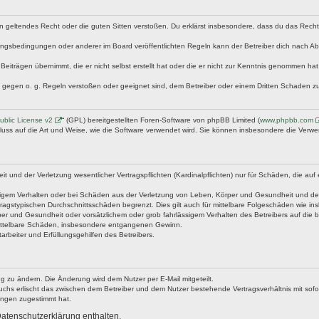
egen geltendes Recht oder die guten Sitten verstoßen. Du erklärst insbesondere, dass du das Rech
ngsbedingungen oder anderer im Board veröffentlichten Regeln kann der Betreiber dich nach A
Beiträgen übernimmt, die er nicht selbst erstellt hat oder die er nicht zur Kenntnis genommen ha
e gegen o. g. Regeln verstoßen oder geeignet sind, dem Betreiber oder einem Dritten Schaden z
blic License v2
“ (GPL) bereitgestellten Foren-Software von phpBB Limited (
www.phpbb.com
fluss auf die Art und Weise, wie die Software verwendet wird. Sie können insbesondere die Verw
nd der Verletzung wesentlicher Vertragspflichten (Kardinalpflichten) nur für Schäden, die auf ei
igem Verhalten oder bei Schäden aus der Verletzung von Leben, Körper und Gesundheit und der Ver
ragstypischen Durchschnittsschäden begrenzt. Dies gilt auch für mittelbare Folgeschäden wie 
er und Gesundheit oder vorsätzlichem oder grob fahrlässigem Verhalten des Betreibers auf die 
 mittelbare Schäden, insbesondere entgangenen Gewinn.
rbeiter und Erfüllungsgehilfen des Betreibers.
g zu ändern. Die Änderung wird dem Nutzer per E-Mail mitgeteilt.
uchs erlischt das zwischen dem Betreiber und dem Nutzer bestehende Vertragsverhältnis mit sofor
ungen zugestimmt hat.
atenschutzerklärung enthalten.