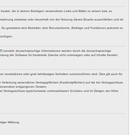
t besitzt, die in deinen Beiträgen verwendeten Links und Bilder zu setzen bzw. zu
bmahnung zeitweise oder dauerhaft von der Nutzung dieses Boards ausschließen und dir
t. Du gestattest dem Betreiber, dein Benutzerkonto, Beiträge und Funktionen jederzeit zu
uzufügen.
) handelt; deutschsprachige Informationen werden durch die deutschsprachige
endung der Software für bestimmte Zwecke nicht untersagen oder auf Inhalte fremder
n vorsätzliches oder grob fahrlässiges Verhalten zurückzuführen sind. Dies gilt auch für
letzung wesentlicher Vertragspflichten (Kardinalpflichten) auf die bei Vertragsschluss
insbesondere entgangenen Gewinn.
bei Vertragsschluss typischerweise vorhersehbaren Schäden und im Übrigen der Höhe
tiger Wirkung.