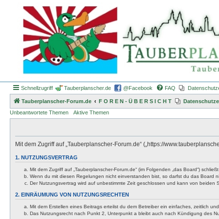
Schnellzugriff
Tauberplanscher.de
@Facebook
FAQ
Datenschutz
Tauberplanscher-Forum.de
F O R E N - Ü B E R S I C H T
Datenschutze
Unbeantwortete Themen
Aktive Themen
Mit dem Zugriff auf „Tauberplanscher-Forum.de“ („https://www.tauberplansch
1. NUTZUNGSVERTRAG
Mit dem Zugriff auf „Tauberplanscher-Forum.de“ (im Folgenden „das Board“) schließ
Wenn du mit diesen Regelungen nicht einverstanden bist, so darfst du das Board nic
Der Nutzungsvertrag wird auf unbestimmte Zeit geschlossen und kann von beiden Se
2. EINRÄUMUNG VON NUTZUNGSRECHTEN
Mit dem Erstellen eines Beitrags erteilst du dem Betreiber ein einfaches, zeitlich
Das Nutzungsrecht nach Punkt 2, Unterpunkt a bleibt auch nach Kündigung des N