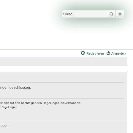
Suche
Erwei
Registrieren
Anmelden
lungen geschlossen:
lärst dich mit den nachfolgenden Regelungen einverstanden.
en Regelungen.
nutzen.