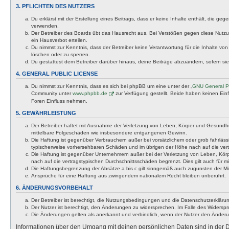
3. PFLICHTEN DES NUTZERS
Du erklärst mit der Erstellung eines Beitrags, dass er keine Inhalte enthält, die g
verwenden.
Der Betreiber des Boards übt das Hausrecht aus. Bei Verstößen gegen diese Nutzu
ein Hausverbot erteilen.
Du nimmst zur Kenntnis, dass der Betreiber keine Verantwortung für die Inhalte von 
löschen oder zu sperren.
Du gestattest dem Betreiber darüber hinaus, deine Beiträge abzuändern, sofern si
4. GENERAL PUBLIC LICENSE
Du nimmst zur Kenntnis, dass es sich bei phpBB um eine unter der „
GNU General Pu
Community unter
www.phpbb.de
zur Verfügung gestellt. Beide haben keinen Ein
Foren Einfluss nehmen.
5. GEWÄHRLEISTUNG
Der Betreiber haftet mit Ausnahme der Verletzung von Leben, Körper und Gesundheit u
mittelbare Folgeschäden wie insbesondere entgangenen Gewinn.
Die Haftung ist gegenüber Verbrauchern außer bei vorsätzlichem oder grob fahrläss
typischerweise vorhersehbaren Schäden und im übrigen der Höhe nach auf die vert
Die Haftung ist gegenüber Unternehmern außer bei der Verletzung von Leben, Körp
nach auf die vertragstypischen Durchschnittsschäden begrenzt. Dies gilt auch für
Die Haftungsbegrenzung der Absätze a bis c gilt sinngemäß auch zugunsten der Mita
Ansprüche für eine Haftung aus zwingendem nationalem Recht bleiben unberührt.
6. ÄNDERUNGSVORBEHALT
Der Betreiber ist berechtigt, die Nutzungsbedingungen und die Datenschutzerklärun
Der Nutzer ist berechtigt, den Änderungen zu widersprechen. Im Falle des Widerspr
Die Änderungen gelten als anerkannt und verbindlich, wenn der Nutzer den Änder
Informationen über den Umgang mit deinen persönlichen Daten sind in der D