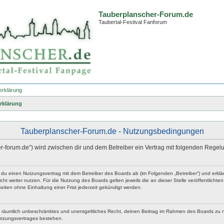
Tauberplanscher-Forum.de
Taubertal-Festival Fanforum
erklärung
rklärung
Tauberplanscher-Forum.de - Nutzungsbedingungen
er-forum.de“) wird zwischen dir und dem Betreiber ein Vertrag mit folgenden Rege
t du einen Nutzungsvertrag mit dem Betreiber des Boards ab (im Folgenden „Betreiber“) und erk
ht weiter nutzen. Für die Nutzung des Boards gelten jeweils die an dieser Stelle veröffentlicht
iten ohne Einhaltung einer Frist jederzeit gekündigt werden.
 und räumlich unbeschränktes und unentgeltliches Recht, deinen Beitrag im Rahmen des Boards zu 
utzungsvertrages bestehen.