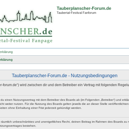
Tauberplanscher-Forum.de
Taubertal-Festival Fanforum
erklärung
rklärung
Tauberplanscher-Forum.de - Nutzungsbedingungen
er-forum.de“) wird zwischen dir und dem Betreiber ein Vertrag mit folgenden Rege
t du einen Nutzungsvertrag mit dem Betreiber des Boards ab (im Folgenden „Betreiber“) und erk
ht weiter nutzen. Für die Nutzung des Boards gelten jeweils die an dieser Stelle veröffentlicht
iten ohne Einhaltung einer Frist jederzeit gekündigt werden.
 und räumlich unbeschränktes und unentgeltliches Recht, deinen Beitrag im Rahmen des Boards zu 
utzungsvertrages bestehen.