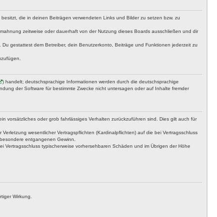
t besitzt, die in deinen Beiträgen verwendeten Links und Bilder zu setzen bzw. zu
bmahnung zeitweise oder dauerhaft von der Nutzung dieses Boards ausschließen und dir
t. Du gestattest dem Betreiber, dein Benutzerkonto, Beiträge und Funktionen jederzeit zu
uzufügen.
) handelt; deutschsprachige Informationen werden durch die deutschsprachige
endung der Software für bestimmte Zwecke nicht untersagen oder auf Inhalte fremder
n vorsätzliches oder grob fahrlässiges Verhalten zurückzuführen sind. Dies gilt auch für
letzung wesentlicher Vertragspflichten (Kardinalpflichten) auf die bei Vertragsschluss
insbesondere entgangenen Gewinn.
bei Vertragsschluss typischerweise vorhersehbaren Schäden und im Übrigen der Höhe
tiger Wirkung.