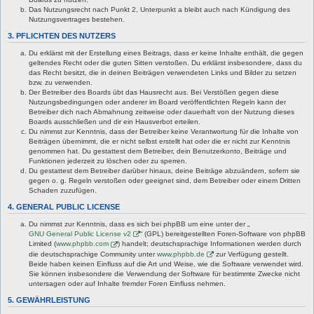
Das Nutzungsrecht nach Punkt 2, Unterpunkt a bleibt auch nach Kündigung des
Nutzungsvertrages bestehen.
3. PFLICHTEN DES NUTZERS
Du erklärst mit der Erstellung eines Beitrags, dass er keine Inhalte enthält, die gegen
geltendes Recht oder die guten Sitten verstoßen. Du erklärst insbesondere, dass du
das Recht besitzt, die in deinen Beiträgen verwendeten Links und Bilder zu setzen
bzw. zu verwenden.
Der Betreiber des Boards übt das Hausrecht aus. Bei Verstößen gegen diese
Nutzungsbedingungen oder anderer im Board veröffentlichten Regeln kann der
Betreiber dich nach Abmahnung zeitweise oder dauerhaft von der Nutzung dieses
Boards ausschließen und dir ein Hausverbot erteilen.
Du nimmst zur Kenntnis, dass der Betreiber keine Verantwortung für die Inhalte von
Beiträgen übernimmt, die er nicht selbst erstellt hat oder die er nicht zur Kenntnis
genommen hat. Du gestattest dem Betreiber, dein Benutzerkonto, Beiträge und
Funktionen jederzeit zu löschen oder zu sperren.
Du gestattest dem Betreiber darüber hinaus, deine Beiträge abzuändern, sofern sie
gegen o. g. Regeln verstoßen oder geeignet sind, dem Betreiber oder einem Dritten
Schaden zuzufügen.
4. GENERAL PUBLIC LICENSE
Du nimmst zur Kenntnis, dass es sich bei phpBB um eine unter der „
GNU General Public License v2
“ (GPL) bereitgestellten Foren-Software von phpBB
Limited (
www.phpbb.com
) handelt; deutschsprachige Informationen werden durch
die deutschsprachige Community unter
www.phpbb.de
zur Verfügung gestellt.
Beide haben keinen Einfluss auf die Art und Weise, wie die Software verwendet wird.
Sie können insbesondere die Verwendung der Software für bestimmte Zwecke nicht
untersagen oder auf Inhalte fremder Foren Einfluss nehmen.
5. GEWÄHRLEISTUNG