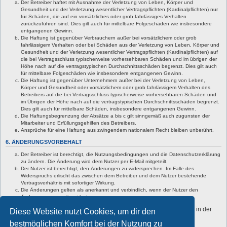
Der Betreiber haftet mit Ausnahme der Verletzung von Leben, Körper und
Gesundheit und der Verletzung wesentlicher Vertragspflichten (Kardinalpflichten) nur
für Schäden, die auf ein vorsätzliches oder grob fahrlässiges Verhalten
zurückzuführen sind. Dies gilt auch für mittelbare Folgeschäden wie insbesondere
entgangenen Gewinn.
Die Haftung ist gegenüber Verbrauchern außer bei vorsätzlichem oder grob
fahrlässigem Verhalten oder bei Schäden aus der Verletzung von Leben, Körper und
Gesundheit und der Verletzung wesentlicher Vertragspflichten (Kardinalpflichten) auf
die bei Vertragsschluss typischerweise vorhersehbaren Schäden und im übrigen der
Höhe nach auf die vertragstypischen Durchschnittsschäden begrenzt. Dies gilt auch
für mittelbare Folgeschäden wie insbesondere entgangenen Gewinn.
Die Haftung ist gegenüber Unternehmern außer bei der Verletzung von Leben,
Körper und Gesundheit oder vorsätzlichem oder grob fahrlässigem Verhalten des
Betreibers auf die bei Vertragsschluss typischerweise vorhersehbaren Schäden und
im Übrigen der Höhe nach auf die vertragstypischen Durchschnittsschäden begrenzt.
Dies gilt auch für mittelbare Schäden, insbesondere entgangenen Gewinn.
Die Haftungsbegrenzung der Absätze a bis c gilt sinngemäß auch zugunsten der
Mitarbeiter und Erfüllungsgehilfen des Betreibers.
Ansprüche für eine Haftung aus zwingendem nationalem Recht bleiben unberührt.
6. ÄNDERUNGSVORBEHALT
Der Betreiber ist berechtigt, die Nutzungsbedingungen und die Datenschutzerklärung
zu ändern. Die Änderung wird dem Nutzer per E-Mail mitgeteilt.
Der Nutzer ist berechtigt, den Änderungen zu widersprechen. Im Falle des
Widerspruchs erlischt das zwischen dem Betreiber und dem Nutzer bestehende
Vertragsverhältnis mit sofortiger Wirkung.
Die Änderungen gelten als anerkannt und verbindlich, wenn der Nutzer den
Änderungen zugestimmt hat.
Informationen über den Umgang mit deinen persönlichen Daten sind in der
Diese Website nutzt Cookies, um dir den
Datenschutzerklärung enthalten.
bestmöglichen Komfort bei der Nutzung zu