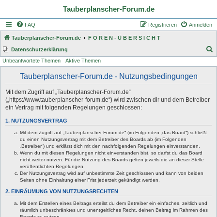
Tauberplanscher-Forum.de
FAQ
Registrieren
Anmelden
Tauberplanscher-Forum.de
F O R E N - Ü B E R S I C H T
S
Datenschutzerklärung
Unbeantwortete Themen
Aktive Themen
u
c
Tauberplanscher-Forum.de - Nutzungsbedingungen
h
Mit dem Zugriff auf „Tauberplanscher-Forum.de“
e
(„https://www.tauberplanscher-forum.de“) wird zwischen dir und dem Betreiber
ein Vertrag mit folgenden Regelungen geschlossen:
1. NUTZUNGSVERTRAG
Mit dem Zugriff auf „Tauberplanscher-Forum.de“ (im Folgenden „das Board“) schließt
du einen Nutzungsvertrag mit dem Betreiber des Boards ab (im Folgenden
„Betreiber“) und erklärst dich mit den nachfolgenden Regelungen einverstanden.
Wenn du mit diesen Regelungen nicht einverstanden bist, so darfst du das Board
nicht weiter nutzen. Für die Nutzung des Boards gelten jeweils die an dieser Stelle
veröffentlichten Regelungen.
Der Nutzungsvertrag wird auf unbestimmte Zeit geschlossen und kann von beiden
Seiten ohne Einhaltung einer Frist jederzeit gekündigt werden.
2. EINRÄUMUNG VON NUTZUNGSRECHTEN
Mit dem Erstellen eines Beitrags erteilst du dem Betreiber ein einfaches, zeitlich und
räumlich unbeschränktes und unentgeltliches Recht, deinen Beitrag im Rahmen des
Boards zu nutzen.