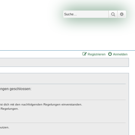
Suche
Erwei
Registrieren
Anmelden
lungen geschlossen:
lärst dich mit den nachfolgenden Regelungen einverstanden.
en Regelungen.
nutzen.