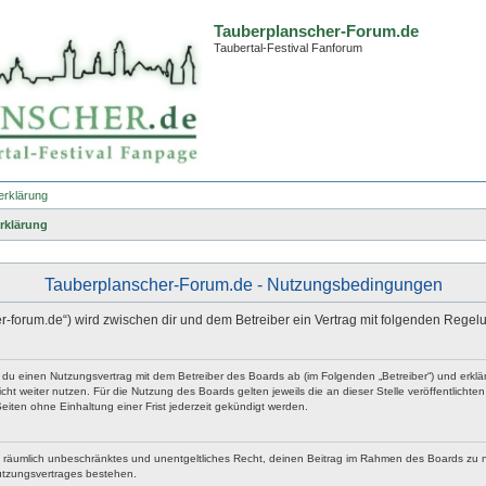
Tauberplanscher-Forum.de
Taubertal-Festival Fanforum
erklärung
rklärung
Tauberplanscher-Forum.de - Nutzungsbedingungen
er-forum.de“) wird zwischen dir und dem Betreiber ein Vertrag mit folgenden Rege
t du einen Nutzungsvertrag mit dem Betreiber des Boards ab (im Folgenden „Betreiber“) und erk
ht weiter nutzen. Für die Nutzung des Boards gelten jeweils die an dieser Stelle veröffentlicht
iten ohne Einhaltung einer Frist jederzeit gekündigt werden.
 und räumlich unbeschränktes und unentgeltliches Recht, deinen Beitrag im Rahmen des Boards zu 
utzungsvertrages bestehen.