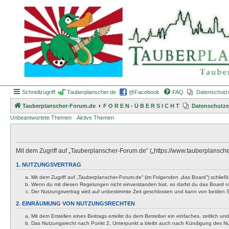
Schnellzugriff
Tauberplanscher.de
@Facebook
FAQ
Datenschutz
Tauberplanscher-Forum.de
F O R E N - Ü B E R S I C H T
Datenschutze
Unbeantwortete Themen
Aktive Themen
Mit dem Zugriff auf „Tauberplanscher-Forum.de“ („https://www.tauberplansch
1. NUTZUNGSVERTRAG
Mit dem Zugriff auf „Tauberplanscher-Forum.de“ (im Folgenden „das Board“) schließ
Wenn du mit diesen Regelungen nicht einverstanden bist, so darfst du das Board nic
Der Nutzungsvertrag wird auf unbestimmte Zeit geschlossen und kann von beiden Se
2. EINRÄUMUNG VON NUTZUNGSRECHTEN
Mit dem Erstellen eines Beitrags erteilst du dem Betreiber ein einfaches, zeitlich
Das Nutzungsrecht nach Punkt 2, Unterpunkt a bleibt auch nach Kündigung des N