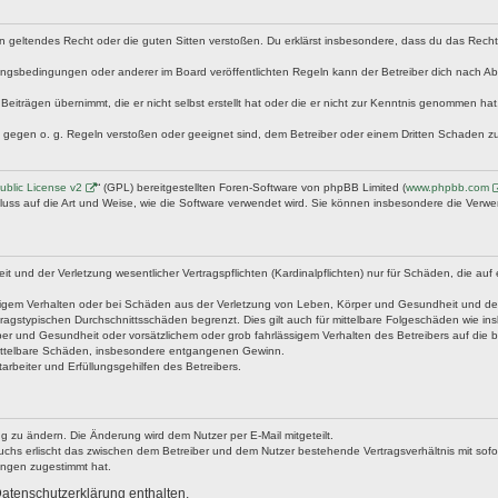
egen geltendes Recht oder die guten Sitten verstoßen. Du erklärst insbesondere, dass du das Rech
ngsbedingungen oder anderer im Board veröffentlichten Regeln kann der Betreiber dich nach A
Beiträgen übernimmt, die er nicht selbst erstellt hat oder die er nicht zur Kenntnis genommen ha
e gegen o. g. Regeln verstoßen oder geeignet sind, dem Betreiber oder einem Dritten Schaden z
blic License v2
“ (GPL) bereitgestellten Foren-Software von phpBB Limited (
www.phpbb.com
fluss auf die Art und Weise, wie die Software verwendet wird. Sie können insbesondere die Verw
nd der Verletzung wesentlicher Vertragspflichten (Kardinalpflichten) nur für Schäden, die auf ei
igem Verhalten oder bei Schäden aus der Verletzung von Leben, Körper und Gesundheit und der Ver
ragstypischen Durchschnittsschäden begrenzt. Dies gilt auch für mittelbare Folgeschäden wie 
er und Gesundheit oder vorsätzlichem oder grob fahrlässigem Verhalten des Betreibers auf die 
 mittelbare Schäden, insbesondere entgangenen Gewinn.
rbeiter und Erfüllungsgehilfen des Betreibers.
g zu ändern. Die Änderung wird dem Nutzer per E-Mail mitgeteilt.
uchs erlischt das zwischen dem Betreiber und dem Nutzer bestehende Vertragsverhältnis mit sofor
ungen zugestimmt hat.
atenschutzerklärung enthalten.