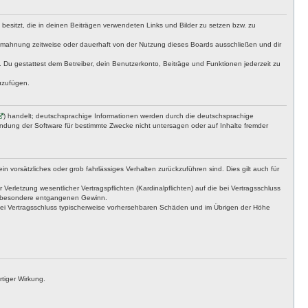
t besitzt, die in deinen Beiträgen verwendeten Links und Bilder zu setzen bzw. zu
bmahnung zeitweise oder dauerhaft von der Nutzung dieses Boards ausschließen und dir
t. Du gestattest dem Betreiber, dein Benutzerkonto, Beiträge und Funktionen jederzeit zu
uzufügen.
) handelt; deutschsprachige Informationen werden durch die deutschsprachige
endung der Software für bestimmte Zwecke nicht untersagen oder auf Inhalte fremder
n vorsätzliches oder grob fahrlässiges Verhalten zurückzuführen sind. Dies gilt auch für
letzung wesentlicher Vertragspflichten (Kardinalpflichten) auf die bei Vertragsschluss
insbesondere entgangenen Gewinn.
bei Vertragsschluss typischerweise vorhersehbaren Schäden und im Übrigen der Höhe
tiger Wirkung.