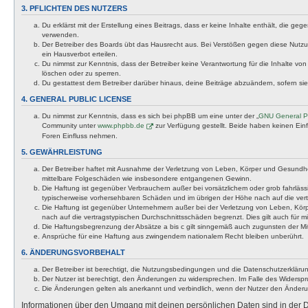
3. PFLICHTEN DES NUTZERS
Du erklärst mit der Erstellung eines Beitrags, dass er keine Inhalte enthält, die g
verwenden.
Der Betreiber des Boards übt das Hausrecht aus. Bei Verstößen gegen diese Nutzu
ein Hausverbot erteilen.
Du nimmst zur Kenntnis, dass der Betreiber keine Verantwortung für die Inhalte von 
löschen oder zu sperren.
Du gestattest dem Betreiber darüber hinaus, deine Beiträge abzuändern, sofern si
4. GENERAL PUBLIC LICENSE
Du nimmst zur Kenntnis, dass es sich bei phpBB um eine unter der „
GNU General Pu
Community unter
www.phpbb.de
zur Verfügung gestellt. Beide haben keinen Ein
Foren Einfluss nehmen.
5. GEWÄHRLEISTUNG
Der Betreiber haftet mit Ausnahme der Verletzung von Leben, Körper und Gesundheit u
mittelbare Folgeschäden wie insbesondere entgangenen Gewinn.
Die Haftung ist gegenüber Verbrauchern außer bei vorsätzlichem oder grob fahrläss
typischerweise vorhersehbaren Schäden und im übrigen der Höhe nach auf die vert
Die Haftung ist gegenüber Unternehmern außer bei der Verletzung von Leben, Körp
nach auf die vertragstypischen Durchschnittsschäden begrenzt. Dies gilt auch für
Die Haftungsbegrenzung der Absätze a bis c gilt sinngemäß auch zugunsten der Mita
Ansprüche für eine Haftung aus zwingendem nationalem Recht bleiben unberührt.
6. ÄNDERUNGSVORBEHALT
Der Betreiber ist berechtigt, die Nutzungsbedingungen und die Datenschutzerklärun
Der Nutzer ist berechtigt, den Änderungen zu widersprechen. Im Falle des Widerspr
Die Änderungen gelten als anerkannt und verbindlich, wenn der Nutzer den Änder
Informationen über den Umgang mit deinen persönlichen Daten sind in der D