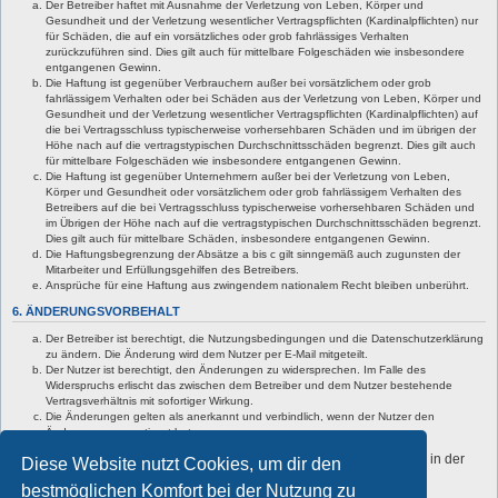
Der Betreiber haftet mit Ausnahme der Verletzung von Leben, Körper und
Gesundheit und der Verletzung wesentlicher Vertragspflichten (Kardinalpflichten) nur
für Schäden, die auf ein vorsätzliches oder grob fahrlässiges Verhalten
zurückzuführen sind. Dies gilt auch für mittelbare Folgeschäden wie insbesondere
entgangenen Gewinn.
Die Haftung ist gegenüber Verbrauchern außer bei vorsätzlichem oder grob
fahrlässigem Verhalten oder bei Schäden aus der Verletzung von Leben, Körper und
Gesundheit und der Verletzung wesentlicher Vertragspflichten (Kardinalpflichten) auf
die bei Vertragsschluss typischerweise vorhersehbaren Schäden und im übrigen der
Höhe nach auf die vertragstypischen Durchschnittsschäden begrenzt. Dies gilt auch
für mittelbare Folgeschäden wie insbesondere entgangenen Gewinn.
Die Haftung ist gegenüber Unternehmern außer bei der Verletzung von Leben,
Körper und Gesundheit oder vorsätzlichem oder grob fahrlässigem Verhalten des
Betreibers auf die bei Vertragsschluss typischerweise vorhersehbaren Schäden und
im Übrigen der Höhe nach auf die vertragstypischen Durchschnittsschäden begrenzt.
Dies gilt auch für mittelbare Schäden, insbesondere entgangenen Gewinn.
Die Haftungsbegrenzung der Absätze a bis c gilt sinngemäß auch zugunsten der
Mitarbeiter und Erfüllungsgehilfen des Betreibers.
Ansprüche für eine Haftung aus zwingendem nationalem Recht bleiben unberührt.
6. ÄNDERUNGSVORBEHALT
Der Betreiber ist berechtigt, die Nutzungsbedingungen und die Datenschutzerklärung
zu ändern. Die Änderung wird dem Nutzer per E-Mail mitgeteilt.
Der Nutzer ist berechtigt, den Änderungen zu widersprechen. Im Falle des
Widerspruchs erlischt das zwischen dem Betreiber und dem Nutzer bestehende
Vertragsverhältnis mit sofortiger Wirkung.
Die Änderungen gelten als anerkannt und verbindlich, wenn der Nutzer den
Änderungen zugestimmt hat.
Informationen über den Umgang mit deinen persönlichen Daten sind in der
Diese Website nutzt Cookies, um dir den
Datenschutzerklärung enthalten.
bestmöglichen Komfort bei der Nutzung zu