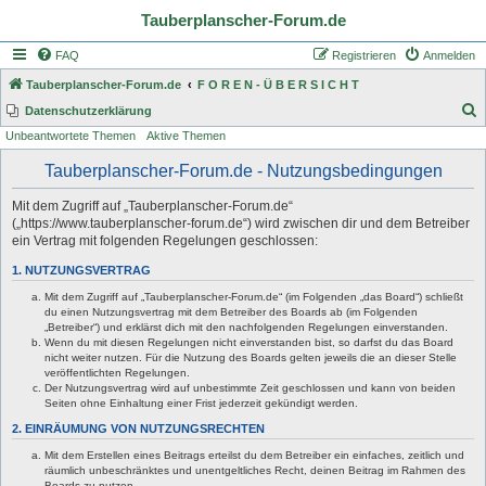
Tauberplanscher-Forum.de
FAQ
Registrieren
Anmelden
Tauberplanscher-Forum.de
F O R E N - Ü B E R S I C H T
S
Datenschutzerklärung
Unbeantwortete Themen
Aktive Themen
u
c
Tauberplanscher-Forum.de - Nutzungsbedingungen
h
Mit dem Zugriff auf „Tauberplanscher-Forum.de“
e
(„https://www.tauberplanscher-forum.de“) wird zwischen dir und dem Betreiber
ein Vertrag mit folgenden Regelungen geschlossen:
1. NUTZUNGSVERTRAG
Mit dem Zugriff auf „Tauberplanscher-Forum.de“ (im Folgenden „das Board“) schließt
du einen Nutzungsvertrag mit dem Betreiber des Boards ab (im Folgenden
„Betreiber“) und erklärst dich mit den nachfolgenden Regelungen einverstanden.
Wenn du mit diesen Regelungen nicht einverstanden bist, so darfst du das Board
nicht weiter nutzen. Für die Nutzung des Boards gelten jeweils die an dieser Stelle
veröffentlichten Regelungen.
Der Nutzungsvertrag wird auf unbestimmte Zeit geschlossen und kann von beiden
Seiten ohne Einhaltung einer Frist jederzeit gekündigt werden.
2. EINRÄUMUNG VON NUTZUNGSRECHTEN
Mit dem Erstellen eines Beitrags erteilst du dem Betreiber ein einfaches, zeitlich und
räumlich unbeschränktes und unentgeltliches Recht, deinen Beitrag im Rahmen des
Boards zu nutzen.