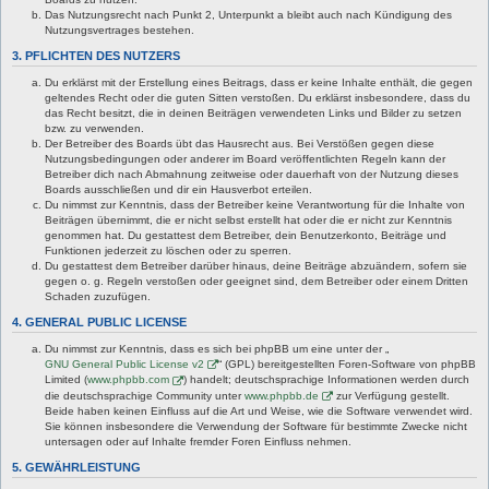
Das Nutzungsrecht nach Punkt 2, Unterpunkt a bleibt auch nach Kündigung des
Nutzungsvertrages bestehen.
3. PFLICHTEN DES NUTZERS
Du erklärst mit der Erstellung eines Beitrags, dass er keine Inhalte enthält, die gegen
geltendes Recht oder die guten Sitten verstoßen. Du erklärst insbesondere, dass du
das Recht besitzt, die in deinen Beiträgen verwendeten Links und Bilder zu setzen
bzw. zu verwenden.
Der Betreiber des Boards übt das Hausrecht aus. Bei Verstößen gegen diese
Nutzungsbedingungen oder anderer im Board veröffentlichten Regeln kann der
Betreiber dich nach Abmahnung zeitweise oder dauerhaft von der Nutzung dieses
Boards ausschließen und dir ein Hausverbot erteilen.
Du nimmst zur Kenntnis, dass der Betreiber keine Verantwortung für die Inhalte von
Beiträgen übernimmt, die er nicht selbst erstellt hat oder die er nicht zur Kenntnis
genommen hat. Du gestattest dem Betreiber, dein Benutzerkonto, Beiträge und
Funktionen jederzeit zu löschen oder zu sperren.
Du gestattest dem Betreiber darüber hinaus, deine Beiträge abzuändern, sofern sie
gegen o. g. Regeln verstoßen oder geeignet sind, dem Betreiber oder einem Dritten
Schaden zuzufügen.
4. GENERAL PUBLIC LICENSE
Du nimmst zur Kenntnis, dass es sich bei phpBB um eine unter der „
GNU General Public License v2
“ (GPL) bereitgestellten Foren-Software von phpBB
Limited (
www.phpbb.com
) handelt; deutschsprachige Informationen werden durch
die deutschsprachige Community unter
www.phpbb.de
zur Verfügung gestellt.
Beide haben keinen Einfluss auf die Art und Weise, wie die Software verwendet wird.
Sie können insbesondere die Verwendung der Software für bestimmte Zwecke nicht
untersagen oder auf Inhalte fremder Foren Einfluss nehmen.
5. GEWÄHRLEISTUNG