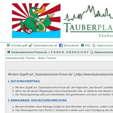
Schnellzugriff
Tauberplanscher.de
@Facebook
FAQ
Datenschutz
Tauberplanscher-Forum.de
F O R E N - Ü B E R S I C H T
Datenschutze
Unbeantwortete Themen
Aktive Themen
Mit dem Zugriff auf „Tauberplanscher-Forum.de“ („https://www.tauberplansch
1. NUTZUNGSVERTRAG
Mit dem Zugriff auf „Tauberplanscher-Forum.de“ (im Folgenden „das Board“) schließ
Wenn du mit diesen Regelungen nicht einverstanden bist, so darfst du das Board nic
Der Nutzungsvertrag wird auf unbestimmte Zeit geschlossen und kann von beiden Se
2. EINRÄUMUNG VON NUTZUNGSRECHTEN
Mit dem Erstellen eines Beitrags erteilst du dem Betreiber ein einfaches, zeitlich
Das Nutzungsrecht nach Punkt 2, Unterpunkt a bleibt auch nach Kündigung des N