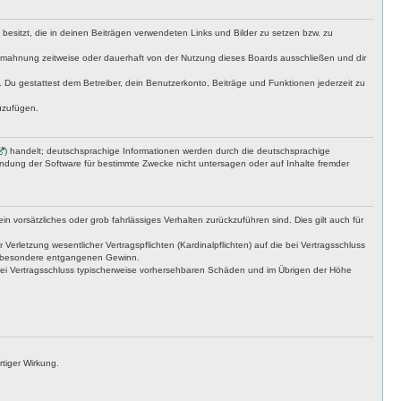
t besitzt, die in deinen Beiträgen verwendeten Links und Bilder zu setzen bzw. zu
bmahnung zeitweise oder dauerhaft von der Nutzung dieses Boards ausschließen und dir
t. Du gestattest dem Betreiber, dein Benutzerkonto, Beiträge und Funktionen jederzeit zu
uzufügen.
) handelt; deutschsprachige Informationen werden durch die deutschsprachige
endung der Software für bestimmte Zwecke nicht untersagen oder auf Inhalte fremder
n vorsätzliches oder grob fahrlässiges Verhalten zurückzuführen sind. Dies gilt auch für
letzung wesentlicher Vertragspflichten (Kardinalpflichten) auf die bei Vertragsschluss
insbesondere entgangenen Gewinn.
bei Vertragsschluss typischerweise vorhersehbaren Schäden und im Übrigen der Höhe
tiger Wirkung.