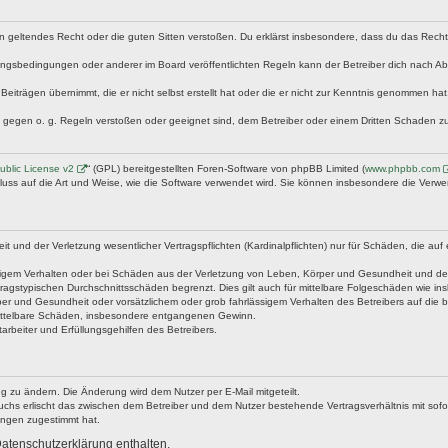
egen geltendes Recht oder die guten Sitten verstoßen. Du erklärst insbesondere, dass du das Rech
ngsbedingungen oder anderer im Board veröffentlichten Regeln kann der Betreiber dich nach A
Beiträgen übernimmt, die er nicht selbst erstellt hat oder die er nicht zur Kenntnis genommen ha
e gegen o. g. Regeln verstoßen oder geeignet sind, dem Betreiber oder einem Dritten Schaden z
blic License v2
“ (GPL) bereitgestellten Foren-Software von phpBB Limited (
www.phpbb.com
fluss auf die Art und Weise, wie die Software verwendet wird. Sie können insbesondere die Verw
nd der Verletzung wesentlicher Vertragspflichten (Kardinalpflichten) nur für Schäden, die auf ei
igem Verhalten oder bei Schäden aus der Verletzung von Leben, Körper und Gesundheit und der Ver
ragstypischen Durchschnittsschäden begrenzt. Dies gilt auch für mittelbare Folgeschäden wie 
er und Gesundheit oder vorsätzlichem oder grob fahrlässigem Verhalten des Betreibers auf die 
 mittelbare Schäden, insbesondere entgangenen Gewinn.
rbeiter und Erfüllungsgehilfen des Betreibers.
g zu ändern. Die Änderung wird dem Nutzer per E-Mail mitgeteilt.
uchs erlischt das zwischen dem Betreiber und dem Nutzer bestehende Vertragsverhältnis mit sofor
ungen zugestimmt hat.
atenschutzerklärung enthalten.