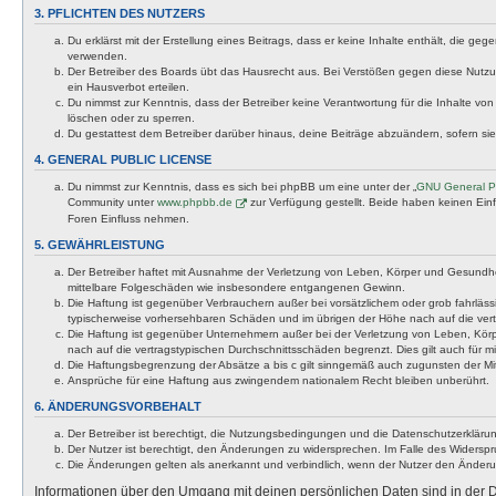
3. PFLICHTEN DES NUTZERS
Du erklärst mit der Erstellung eines Beitrags, dass er keine Inhalte enthält, die g
verwenden.
Der Betreiber des Boards übt das Hausrecht aus. Bei Verstößen gegen diese Nutzu
ein Hausverbot erteilen.
Du nimmst zur Kenntnis, dass der Betreiber keine Verantwortung für die Inhalte von 
löschen oder zu sperren.
Du gestattest dem Betreiber darüber hinaus, deine Beiträge abzuändern, sofern si
4. GENERAL PUBLIC LICENSE
Du nimmst zur Kenntnis, dass es sich bei phpBB um eine unter der „
GNU General Pu
Community unter
www.phpbb.de
zur Verfügung gestellt. Beide haben keinen Ein
Foren Einfluss nehmen.
5. GEWÄHRLEISTUNG
Der Betreiber haftet mit Ausnahme der Verletzung von Leben, Körper und Gesundheit u
mittelbare Folgeschäden wie insbesondere entgangenen Gewinn.
Die Haftung ist gegenüber Verbrauchern außer bei vorsätzlichem oder grob fahrläss
typischerweise vorhersehbaren Schäden und im übrigen der Höhe nach auf die vert
Die Haftung ist gegenüber Unternehmern außer bei der Verletzung von Leben, Körp
nach auf die vertragstypischen Durchschnittsschäden begrenzt. Dies gilt auch für
Die Haftungsbegrenzung der Absätze a bis c gilt sinngemäß auch zugunsten der Mita
Ansprüche für eine Haftung aus zwingendem nationalem Recht bleiben unberührt.
6. ÄNDERUNGSVORBEHALT
Der Betreiber ist berechtigt, die Nutzungsbedingungen und die Datenschutzerklärun
Der Nutzer ist berechtigt, den Änderungen zu widersprechen. Im Falle des Widerspr
Die Änderungen gelten als anerkannt und verbindlich, wenn der Nutzer den Änder
Informationen über den Umgang mit deinen persönlichen Daten sind in der D