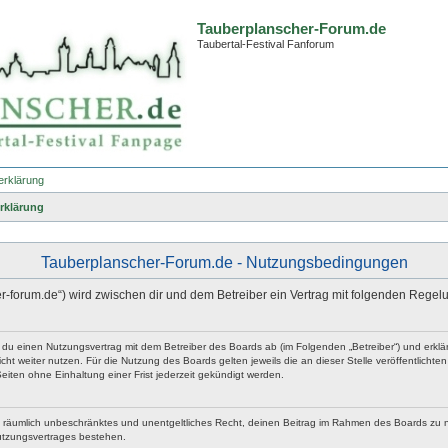
Tauberplanscher-Forum.de
Taubertal-Festival Fanforum
erklärung
rklärung
Tauberplanscher-Forum.de - Nutzungsbedingungen
er-forum.de“) wird zwischen dir und dem Betreiber ein Vertrag mit folgenden Rege
t du einen Nutzungsvertrag mit dem Betreiber des Boards ab (im Folgenden „Betreiber“) und erk
ht weiter nutzen. Für die Nutzung des Boards gelten jeweils die an dieser Stelle veröffentlicht
iten ohne Einhaltung einer Frist jederzeit gekündigt werden.
 und räumlich unbeschränktes und unentgeltliches Recht, deinen Beitrag im Rahmen des Boards zu 
utzungsvertrages bestehen.