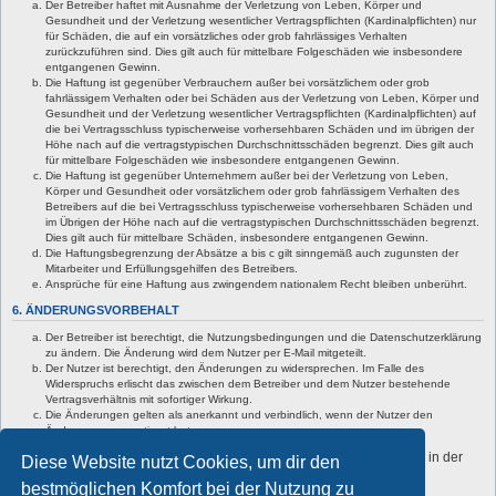
Der Betreiber haftet mit Ausnahme der Verletzung von Leben, Körper und
Gesundheit und der Verletzung wesentlicher Vertragspflichten (Kardinalpflichten) nur
für Schäden, die auf ein vorsätzliches oder grob fahrlässiges Verhalten
zurückzuführen sind. Dies gilt auch für mittelbare Folgeschäden wie insbesondere
entgangenen Gewinn.
Die Haftung ist gegenüber Verbrauchern außer bei vorsätzlichem oder grob
fahrlässigem Verhalten oder bei Schäden aus der Verletzung von Leben, Körper und
Gesundheit und der Verletzung wesentlicher Vertragspflichten (Kardinalpflichten) auf
die bei Vertragsschluss typischerweise vorhersehbaren Schäden und im übrigen der
Höhe nach auf die vertragstypischen Durchschnittsschäden begrenzt. Dies gilt auch
für mittelbare Folgeschäden wie insbesondere entgangenen Gewinn.
Die Haftung ist gegenüber Unternehmern außer bei der Verletzung von Leben,
Körper und Gesundheit oder vorsätzlichem oder grob fahrlässigem Verhalten des
Betreibers auf die bei Vertragsschluss typischerweise vorhersehbaren Schäden und
im Übrigen der Höhe nach auf die vertragstypischen Durchschnittsschäden begrenzt.
Dies gilt auch für mittelbare Schäden, insbesondere entgangenen Gewinn.
Die Haftungsbegrenzung der Absätze a bis c gilt sinngemäß auch zugunsten der
Mitarbeiter und Erfüllungsgehilfen des Betreibers.
Ansprüche für eine Haftung aus zwingendem nationalem Recht bleiben unberührt.
6. ÄNDERUNGSVORBEHALT
Der Betreiber ist berechtigt, die Nutzungsbedingungen und die Datenschutzerklärung
zu ändern. Die Änderung wird dem Nutzer per E-Mail mitgeteilt.
Der Nutzer ist berechtigt, den Änderungen zu widersprechen. Im Falle des
Widerspruchs erlischt das zwischen dem Betreiber und dem Nutzer bestehende
Vertragsverhältnis mit sofortiger Wirkung.
Die Änderungen gelten als anerkannt und verbindlich, wenn der Nutzer den
Änderungen zugestimmt hat.
Informationen über den Umgang mit deinen persönlichen Daten sind in der
Diese Website nutzt Cookies, um dir den
Datenschutzerklärung enthalten.
bestmöglichen Komfort bei der Nutzung zu