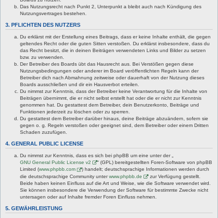
Das Nutzungsrecht nach Punkt 2, Unterpunkt a bleibt auch nach Kündigung des
Nutzungsvertrages bestehen.
3. PFLICHTEN DES NUTZERS
Du erklärst mit der Erstellung eines Beitrags, dass er keine Inhalte enthält, die gegen
geltendes Recht oder die guten Sitten verstoßen. Du erklärst insbesondere, dass du
das Recht besitzt, die in deinen Beiträgen verwendeten Links und Bilder zu setzen
bzw. zu verwenden.
Der Betreiber des Boards übt das Hausrecht aus. Bei Verstößen gegen diese
Nutzungsbedingungen oder anderer im Board veröffentlichten Regeln kann der
Betreiber dich nach Abmahnung zeitweise oder dauerhaft von der Nutzung dieses
Boards ausschließen und dir ein Hausverbot erteilen.
Du nimmst zur Kenntnis, dass der Betreiber keine Verantwortung für die Inhalte von
Beiträgen übernimmt, die er nicht selbst erstellt hat oder die er nicht zur Kenntnis
genommen hat. Du gestattest dem Betreiber, dein Benutzerkonto, Beiträge und
Funktionen jederzeit zu löschen oder zu sperren.
Du gestattest dem Betreiber darüber hinaus, deine Beiträge abzuändern, sofern sie
gegen o. g. Regeln verstoßen oder geeignet sind, dem Betreiber oder einem Dritten
Schaden zuzufügen.
4. GENERAL PUBLIC LICENSE
Du nimmst zur Kenntnis, dass es sich bei phpBB um eine unter der „
GNU General Public License v2
“ (GPL) bereitgestellten Foren-Software von phpBB
Limited (
www.phpbb.com
) handelt; deutschsprachige Informationen werden durch
die deutschsprachige Community unter
www.phpbb.de
zur Verfügung gestellt.
Beide haben keinen Einfluss auf die Art und Weise, wie die Software verwendet wird.
Sie können insbesondere die Verwendung der Software für bestimmte Zwecke nicht
untersagen oder auf Inhalte fremder Foren Einfluss nehmen.
5. GEWÄHRLEISTUNG