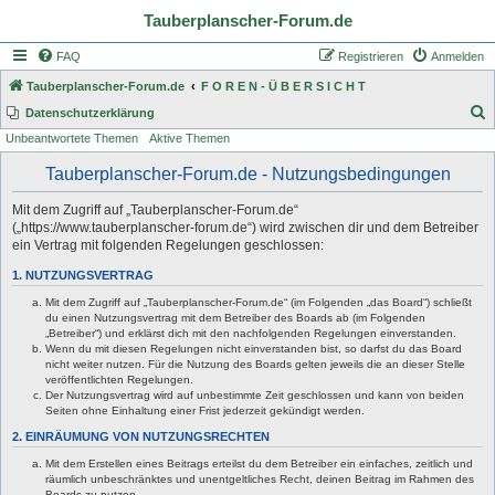
Tauberplanscher-Forum.de
FAQ
Registrieren
Anmelden
Tauberplanscher-Forum.de
F O R E N - Ü B E R S I C H T
S
Datenschutzerklärung
Unbeantwortete Themen
Aktive Themen
u
c
Tauberplanscher-Forum.de - Nutzungsbedingungen
h
Mit dem Zugriff auf „Tauberplanscher-Forum.de“
e
(„https://www.tauberplanscher-forum.de“) wird zwischen dir und dem Betreiber
ein Vertrag mit folgenden Regelungen geschlossen:
1. NUTZUNGSVERTRAG
Mit dem Zugriff auf „Tauberplanscher-Forum.de“ (im Folgenden „das Board“) schließt
du einen Nutzungsvertrag mit dem Betreiber des Boards ab (im Folgenden
„Betreiber“) und erklärst dich mit den nachfolgenden Regelungen einverstanden.
Wenn du mit diesen Regelungen nicht einverstanden bist, so darfst du das Board
nicht weiter nutzen. Für die Nutzung des Boards gelten jeweils die an dieser Stelle
veröffentlichten Regelungen.
Der Nutzungsvertrag wird auf unbestimmte Zeit geschlossen und kann von beiden
Seiten ohne Einhaltung einer Frist jederzeit gekündigt werden.
2. EINRÄUMUNG VON NUTZUNGSRECHTEN
Mit dem Erstellen eines Beitrags erteilst du dem Betreiber ein einfaches, zeitlich und
räumlich unbeschränktes und unentgeltliches Recht, deinen Beitrag im Rahmen des
Boards zu nutzen.