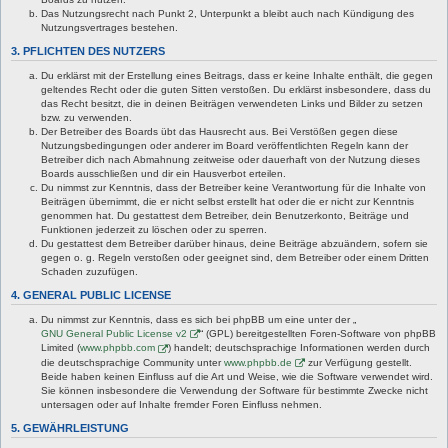
Das Nutzungsrecht nach Punkt 2, Unterpunkt a bleibt auch nach Kündigung des
Nutzungsvertrages bestehen.
3. PFLICHTEN DES NUTZERS
Du erklärst mit der Erstellung eines Beitrags, dass er keine Inhalte enthält, die gegen
geltendes Recht oder die guten Sitten verstoßen. Du erklärst insbesondere, dass du
das Recht besitzt, die in deinen Beiträgen verwendeten Links und Bilder zu setzen
bzw. zu verwenden.
Der Betreiber des Boards übt das Hausrecht aus. Bei Verstößen gegen diese
Nutzungsbedingungen oder anderer im Board veröffentlichten Regeln kann der
Betreiber dich nach Abmahnung zeitweise oder dauerhaft von der Nutzung dieses
Boards ausschließen und dir ein Hausverbot erteilen.
Du nimmst zur Kenntnis, dass der Betreiber keine Verantwortung für die Inhalte von
Beiträgen übernimmt, die er nicht selbst erstellt hat oder die er nicht zur Kenntnis
genommen hat. Du gestattest dem Betreiber, dein Benutzerkonto, Beiträge und
Funktionen jederzeit zu löschen oder zu sperren.
Du gestattest dem Betreiber darüber hinaus, deine Beiträge abzuändern, sofern sie
gegen o. g. Regeln verstoßen oder geeignet sind, dem Betreiber oder einem Dritten
Schaden zuzufügen.
4. GENERAL PUBLIC LICENSE
Du nimmst zur Kenntnis, dass es sich bei phpBB um eine unter der „
GNU General Public License v2
“ (GPL) bereitgestellten Foren-Software von phpBB
Limited (
www.phpbb.com
) handelt; deutschsprachige Informationen werden durch
die deutschsprachige Community unter
www.phpbb.de
zur Verfügung gestellt.
Beide haben keinen Einfluss auf die Art und Weise, wie die Software verwendet wird.
Sie können insbesondere die Verwendung der Software für bestimmte Zwecke nicht
untersagen oder auf Inhalte fremder Foren Einfluss nehmen.
5. GEWÄHRLEISTUNG