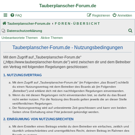
Tauberplanscher-Forum.de
FAQ
Registrieren
Anmelden
Tauberplanscher-Forum.de
F O R E N - Ü B E R S I C H T
S
Datenschutzerklärung
Unbeantwortete Themen
Aktive Themen
u
c
Tauberplanscher-Forum.de - Nutzungsbedingungen
h
Mit dem Zugriff auf „Tauberplanscher-Forum.de“
e
(„https://www.tauberplanscher-forum.de“) wird zwischen dir und dem Betreiber
ein Vertrag mit folgenden Regelungen geschlossen:
1. NUTZUNGSVERTRAG
Mit dem Zugriff auf „Tauberplanscher-Forum.de“ (im Folgenden „das Board“) schließt
du einen Nutzungsvertrag mit dem Betreiber des Boards ab (im Folgenden
„Betreiber“) und erklärst dich mit den nachfolgenden Regelungen einverstanden.
Wenn du mit diesen Regelungen nicht einverstanden bist, so darfst du das Board
nicht weiter nutzen. Für die Nutzung des Boards gelten jeweils die an dieser Stelle
veröffentlichten Regelungen.
Der Nutzungsvertrag wird auf unbestimmte Zeit geschlossen und kann von beiden
Seiten ohne Einhaltung einer Frist jederzeit gekündigt werden.
2. EINRÄUMUNG VON NUTZUNGSRECHTEN
Mit dem Erstellen eines Beitrags erteilst du dem Betreiber ein einfaches, zeitlich und
räumlich unbeschränktes und unentgeltliches Recht, deinen Beitrag im Rahmen des
Boards zu nutzen.