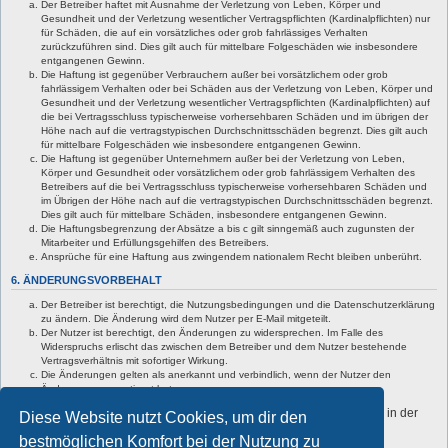
Der Betreiber haftet mit Ausnahme der Verletzung von Leben, Körper und
Gesundheit und der Verletzung wesentlicher Vertragspflichten (Kardinalpflichten) nur
für Schäden, die auf ein vorsätzliches oder grob fahrlässiges Verhalten
zurückzuführen sind. Dies gilt auch für mittelbare Folgeschäden wie insbesondere
entgangenen Gewinn.
Die Haftung ist gegenüber Verbrauchern außer bei vorsätzlichem oder grob
fahrlässigem Verhalten oder bei Schäden aus der Verletzung von Leben, Körper und
Gesundheit und der Verletzung wesentlicher Vertragspflichten (Kardinalpflichten) auf
die bei Vertragsschluss typischerweise vorhersehbaren Schäden und im übrigen der
Höhe nach auf die vertragstypischen Durchschnittsschäden begrenzt. Dies gilt auch
für mittelbare Folgeschäden wie insbesondere entgangenen Gewinn.
Die Haftung ist gegenüber Unternehmern außer bei der Verletzung von Leben,
Körper und Gesundheit oder vorsätzlichem oder grob fahrlässigem Verhalten des
Betreibers auf die bei Vertragsschluss typischerweise vorhersehbaren Schäden und
im Übrigen der Höhe nach auf die vertragstypischen Durchschnittsschäden begrenzt.
Dies gilt auch für mittelbare Schäden, insbesondere entgangenen Gewinn.
Die Haftungsbegrenzung der Absätze a bis c gilt sinngemäß auch zugunsten der
Mitarbeiter und Erfüllungsgehilfen des Betreibers.
Ansprüche für eine Haftung aus zwingendem nationalem Recht bleiben unberührt.
6. ÄNDERUNGSVORBEHALT
Der Betreiber ist berechtigt, die Nutzungsbedingungen und die Datenschutzerklärung
zu ändern. Die Änderung wird dem Nutzer per E-Mail mitgeteilt.
Der Nutzer ist berechtigt, den Änderungen zu widersprechen. Im Falle des
Widerspruchs erlischt das zwischen dem Betreiber und dem Nutzer bestehende
Vertragsverhältnis mit sofortiger Wirkung.
Die Änderungen gelten als anerkannt und verbindlich, wenn der Nutzer den
Änderungen zugestimmt hat.
Informationen über den Umgang mit deinen persönlichen Daten sind in der
Diese Website nutzt Cookies, um dir den
Datenschutzerklärung enthalten.
bestmöglichen Komfort bei der Nutzung zu