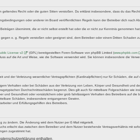
egen geltendes Recht oder die guten Sitten verstoßen. Du erklärst insbesondere, dass du das Rech
ngsbedingungen oder anderer im Board veröffentlichten Regeln kann der Betreiber dich nach A
Beiträgen übernimmt, die er nicht selbst erstellt hat oder die er nicht zur Kenntnis genommen ha
e gegen o. g. Regeln verstoßen oder geeignet sind, dem Betreiber oder einem Dritten Schaden z
blic License v2
“ (GPL) bereitgestellten Foren-Software von phpBB Limited (
www.phpbb.com
fluss auf die Art und Weise, wie die Software verwendet wird. Sie können insbesondere die Verw
nd der Verletzung wesentlicher Vertragspflichten (Kardinalpflichten) nur für Schäden, die auf ei
igem Verhalten oder bei Schäden aus der Verletzung von Leben, Körper und Gesundheit und der Ver
ragstypischen Durchschnittsschäden begrenzt. Dies gilt auch für mittelbare Folgeschäden wie 
er und Gesundheit oder vorsätzlichem oder grob fahrlässigem Verhalten des Betreibers auf die 
 mittelbare Schäden, insbesondere entgangenen Gewinn.
rbeiter und Erfüllungsgehilfen des Betreibers.
g zu ändern. Die Änderung wird dem Nutzer per E-Mail mitgeteilt.
uchs erlischt das zwischen dem Betreiber und dem Nutzer bestehende Vertragsverhältnis mit sofor
ungen zugestimmt hat.
atenschutzerklärung enthalten.