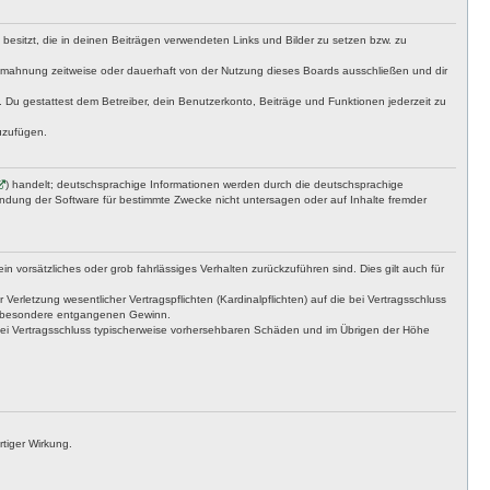
t besitzt, die in deinen Beiträgen verwendeten Links und Bilder zu setzen bzw. zu
bmahnung zeitweise oder dauerhaft von der Nutzung dieses Boards ausschließen und dir
t. Du gestattest dem Betreiber, dein Benutzerkonto, Beiträge und Funktionen jederzeit zu
uzufügen.
) handelt; deutschsprachige Informationen werden durch die deutschsprachige
endung der Software für bestimmte Zwecke nicht untersagen oder auf Inhalte fremder
n vorsätzliches oder grob fahrlässiges Verhalten zurückzuführen sind. Dies gilt auch für
letzung wesentlicher Vertragspflichten (Kardinalpflichten) auf die bei Vertragsschluss
insbesondere entgangenen Gewinn.
bei Vertragsschluss typischerweise vorhersehbaren Schäden und im Übrigen der Höhe
tiger Wirkung.