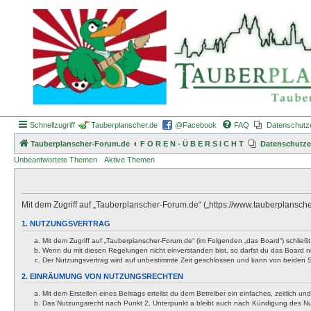
Schnellzugriff
Tauberplanscher.de
@Facebook
FAQ
Datenschutz
Tauberplanscher-Forum.de
F O R E N - Ü B E R S I C H T
Datenschutze
Unbeantwortete Themen
Aktive Themen
Mit dem Zugriff auf „Tauberplanscher-Forum.de“ („https://www.tauberplansch
1. NUTZUNGSVERTRAG
Mit dem Zugriff auf „Tauberplanscher-Forum.de“ (im Folgenden „das Board“) schließ
Wenn du mit diesen Regelungen nicht einverstanden bist, so darfst du das Board nic
Der Nutzungsvertrag wird auf unbestimmte Zeit geschlossen und kann von beiden Se
2. EINRÄUMUNG VON NUTZUNGSRECHTEN
Mit dem Erstellen eines Beitrags erteilst du dem Betreiber ein einfaches, zeitlich
Das Nutzungsrecht nach Punkt 2, Unterpunkt a bleibt auch nach Kündigung des N