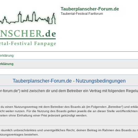
Tauberplanscher-Forum.de
Taubertal-Festival Fanforum
erklärung
rklärung
Tauberplanscher-Forum.de - Nutzungsbedingungen
er-forum.de“) wird zwischen dir und dem Betreiber ein Vertrag mit folgenden Rege
t du einen Nutzungsvertrag mit dem Betreiber des Boards ab (im Folgenden „Betreiber“) und erk
ht weiter nutzen. Für die Nutzung des Boards gelten jeweils die an dieser Stelle veröffentlicht
iten ohne Einhaltung einer Frist jederzeit gekündigt werden.
 und räumlich unbeschränktes und unentgeltliches Recht, deinen Beitrag im Rahmen des Boards zu 
utzungsvertrages bestehen.