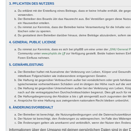
3. PFLICHTEN DES NUTZERS
Du erklärst mit der Erstellung eines Beitrags, dass er keine Inhalte enthält, die g
verwenden.
Der Betreiber des Boards übt das Hausrecht aus. Bei Verstößen gegen diese Nutzu
ein Hausverbot erteilen.
Du nimmst zur Kenntnis, dass der Betreiber keine Verantwortung für die Inhalte von 
löschen oder zu sperren.
Du gestattest dem Betreiber darüber hinaus, deine Beiträge abzuändern, sofern si
4. GENERAL PUBLIC LICENSE
Du nimmst zur Kenntnis, dass es sich bei phpBB um eine unter der „
GNU General Pu
Community unter
www.phpbb.de
zur Verfügung gestellt. Beide haben keinen Ein
Foren Einfluss nehmen.
5. GEWÄHRLEISTUNG
Der Betreiber haftet mit Ausnahme der Verletzung von Leben, Körper und Gesundheit u
mittelbare Folgeschäden wie insbesondere entgangenen Gewinn.
Die Haftung ist gegenüber Verbrauchern außer bei vorsätzlichem oder grob fahrläss
typischerweise vorhersehbaren Schäden und im übrigen der Höhe nach auf die vert
Die Haftung ist gegenüber Unternehmern außer bei der Verletzung von Leben, Körp
nach auf die vertragstypischen Durchschnittsschäden begrenzt. Dies gilt auch für
Die Haftungsbegrenzung der Absätze a bis c gilt sinngemäß auch zugunsten der Mita
Ansprüche für eine Haftung aus zwingendem nationalem Recht bleiben unberührt.
6. ÄNDERUNGSVORBEHALT
Der Betreiber ist berechtigt, die Nutzungsbedingungen und die Datenschutzerklärun
Der Nutzer ist berechtigt, den Änderungen zu widersprechen. Im Falle des Widerspr
Die Änderungen gelten als anerkannt und verbindlich, wenn der Nutzer den Änder
Informationen über den Umgang mit deinen persönlichen Daten sind in der D