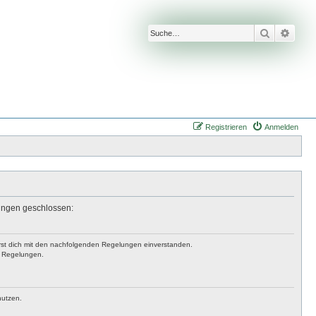
Suche
Erwei
Registrieren
Anmelden
lungen geschlossen:
lärst dich mit den nachfolgenden Regelungen einverstanden.
en Regelungen.
nutzen.