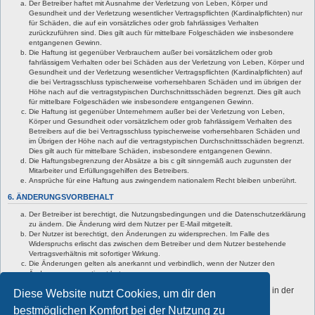
Der Betreiber haftet mit Ausnahme der Verletzung von Leben, Körper und
Gesundheit und der Verletzung wesentlicher Vertragspflichten (Kardinalpflichten) nur
für Schäden, die auf ein vorsätzliches oder grob fahrlässiges Verhalten
zurückzuführen sind. Dies gilt auch für mittelbare Folgeschäden wie insbesondere
entgangenen Gewinn.
Die Haftung ist gegenüber Verbrauchern außer bei vorsätzlichem oder grob
fahrlässigem Verhalten oder bei Schäden aus der Verletzung von Leben, Körper und
Gesundheit und der Verletzung wesentlicher Vertragspflichten (Kardinalpflichten) auf
die bei Vertragsschluss typischerweise vorhersehbaren Schäden und im übrigen der
Höhe nach auf die vertragstypischen Durchschnittsschäden begrenzt. Dies gilt auch
für mittelbare Folgeschäden wie insbesondere entgangenen Gewinn.
Die Haftung ist gegenüber Unternehmern außer bei der Verletzung von Leben,
Körper und Gesundheit oder vorsätzlichem oder grob fahrlässigem Verhalten des
Betreibers auf die bei Vertragsschluss typischerweise vorhersehbaren Schäden und
im Übrigen der Höhe nach auf die vertragstypischen Durchschnittsschäden begrenzt.
Dies gilt auch für mittelbare Schäden, insbesondere entgangenen Gewinn.
Die Haftungsbegrenzung der Absätze a bis c gilt sinngemäß auch zugunsten der
Mitarbeiter und Erfüllungsgehilfen des Betreibers.
Ansprüche für eine Haftung aus zwingendem nationalem Recht bleiben unberührt.
6. ÄNDERUNGSVORBEHALT
Der Betreiber ist berechtigt, die Nutzungsbedingungen und die Datenschutzerklärung
zu ändern. Die Änderung wird dem Nutzer per E-Mail mitgeteilt.
Der Nutzer ist berechtigt, den Änderungen zu widersprechen. Im Falle des
Widerspruchs erlischt das zwischen dem Betreiber und dem Nutzer bestehende
Vertragsverhältnis mit sofortiger Wirkung.
Die Änderungen gelten als anerkannt und verbindlich, wenn der Nutzer den
Änderungen zugestimmt hat.
Informationen über den Umgang mit deinen persönlichen Daten sind in der
Diese Website nutzt Cookies, um dir den
Datenschutzerklärung enthalten.
bestmöglichen Komfort bei der Nutzung zu