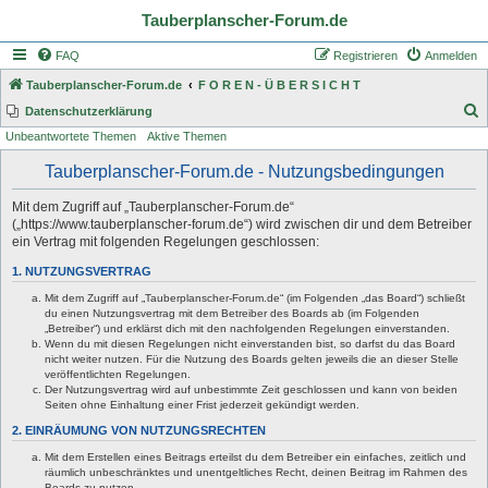
Tauberplanscher-Forum.de
FAQ
Registrieren
Anmelden
Tauberplanscher-Forum.de
F O R E N - Ü B E R S I C H T
S
Datenschutzerklärung
Unbeantwortete Themen
Aktive Themen
u
c
Tauberplanscher-Forum.de - Nutzungsbedingungen
h
Mit dem Zugriff auf „Tauberplanscher-Forum.de“
e
(„https://www.tauberplanscher-forum.de“) wird zwischen dir und dem Betreiber
ein Vertrag mit folgenden Regelungen geschlossen:
1. NUTZUNGSVERTRAG
Mit dem Zugriff auf „Tauberplanscher-Forum.de“ (im Folgenden „das Board“) schließt
du einen Nutzungsvertrag mit dem Betreiber des Boards ab (im Folgenden
„Betreiber“) und erklärst dich mit den nachfolgenden Regelungen einverstanden.
Wenn du mit diesen Regelungen nicht einverstanden bist, so darfst du das Board
nicht weiter nutzen. Für die Nutzung des Boards gelten jeweils die an dieser Stelle
veröffentlichten Regelungen.
Der Nutzungsvertrag wird auf unbestimmte Zeit geschlossen und kann von beiden
Seiten ohne Einhaltung einer Frist jederzeit gekündigt werden.
2. EINRÄUMUNG VON NUTZUNGSRECHTEN
Mit dem Erstellen eines Beitrags erteilst du dem Betreiber ein einfaches, zeitlich und
räumlich unbeschränktes und unentgeltliches Recht, deinen Beitrag im Rahmen des
Boards zu nutzen.