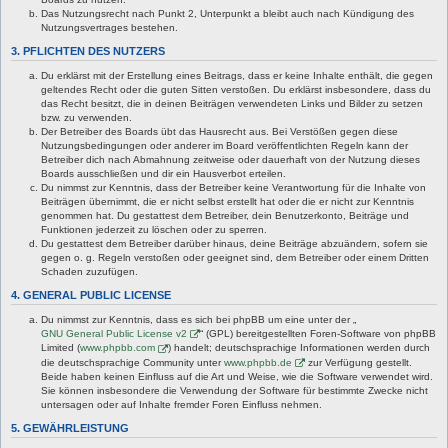
Das Nutzungsrecht nach Punkt 2, Unterpunkt a bleibt auch nach Kündigung des
Nutzungsvertrages bestehen.
3. PFLICHTEN DES NUTZERS
Du erklärst mit der Erstellung eines Beitrags, dass er keine Inhalte enthält, die gegen
geltendes Recht oder die guten Sitten verstoßen. Du erklärst insbesondere, dass du
das Recht besitzt, die in deinen Beiträgen verwendeten Links und Bilder zu setzen
bzw. zu verwenden.
Der Betreiber des Boards übt das Hausrecht aus. Bei Verstößen gegen diese
Nutzungsbedingungen oder anderer im Board veröffentlichten Regeln kann der
Betreiber dich nach Abmahnung zeitweise oder dauerhaft von der Nutzung dieses
Boards ausschließen und dir ein Hausverbot erteilen.
Du nimmst zur Kenntnis, dass der Betreiber keine Verantwortung für die Inhalte von
Beiträgen übernimmt, die er nicht selbst erstellt hat oder die er nicht zur Kenntnis
genommen hat. Du gestattest dem Betreiber, dein Benutzerkonto, Beiträge und
Funktionen jederzeit zu löschen oder zu sperren.
Du gestattest dem Betreiber darüber hinaus, deine Beiträge abzuändern, sofern sie
gegen o. g. Regeln verstoßen oder geeignet sind, dem Betreiber oder einem Dritten
Schaden zuzufügen.
4. GENERAL PUBLIC LICENSE
Du nimmst zur Kenntnis, dass es sich bei phpBB um eine unter der „
GNU General Public License v2
“ (GPL) bereitgestellten Foren-Software von phpBB
Limited (
www.phpbb.com
) handelt; deutschsprachige Informationen werden durch
die deutschsprachige Community unter
www.phpbb.de
zur Verfügung gestellt.
Beide haben keinen Einfluss auf die Art und Weise, wie die Software verwendet wird.
Sie können insbesondere die Verwendung der Software für bestimmte Zwecke nicht
untersagen oder auf Inhalte fremder Foren Einfluss nehmen.
5. GEWÄHRLEISTUNG