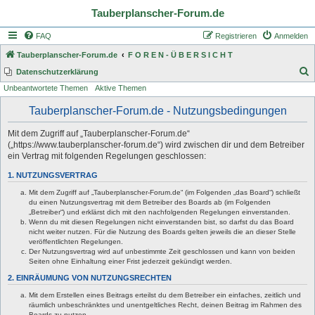
Tauberplanscher-Forum.de
FAQ
Registrieren
Anmelden
Tauberplanscher-Forum.de
F O R E N - Ü B E R S I C H T
S
Datenschutzerklärung
Unbeantwortete Themen
Aktive Themen
u
c
Tauberplanscher-Forum.de - Nutzungsbedingungen
h
Mit dem Zugriff auf „Tauberplanscher-Forum.de“
e
(„https://www.tauberplanscher-forum.de“) wird zwischen dir und dem Betreiber
ein Vertrag mit folgenden Regelungen geschlossen:
1. NUTZUNGSVERTRAG
Mit dem Zugriff auf „Tauberplanscher-Forum.de“ (im Folgenden „das Board“) schließt
du einen Nutzungsvertrag mit dem Betreiber des Boards ab (im Folgenden
„Betreiber“) und erklärst dich mit den nachfolgenden Regelungen einverstanden.
Wenn du mit diesen Regelungen nicht einverstanden bist, so darfst du das Board
nicht weiter nutzen. Für die Nutzung des Boards gelten jeweils die an dieser Stelle
veröffentlichten Regelungen.
Der Nutzungsvertrag wird auf unbestimmte Zeit geschlossen und kann von beiden
Seiten ohne Einhaltung einer Frist jederzeit gekündigt werden.
2. EINRÄUMUNG VON NUTZUNGSRECHTEN
Mit dem Erstellen eines Beitrags erteilst du dem Betreiber ein einfaches, zeitlich und
räumlich unbeschränktes und unentgeltliches Recht, deinen Beitrag im Rahmen des
Boards zu nutzen.