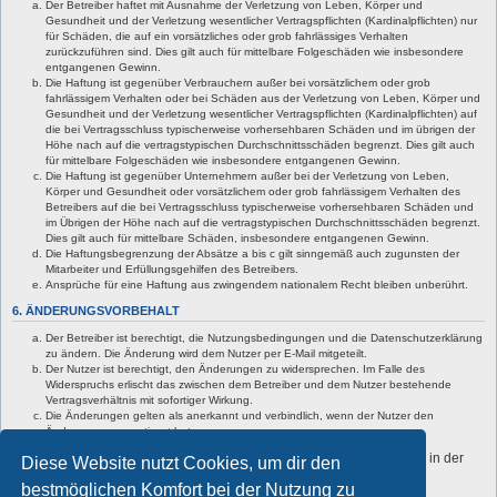
Der Betreiber haftet mit Ausnahme der Verletzung von Leben, Körper und
Gesundheit und der Verletzung wesentlicher Vertragspflichten (Kardinalpflichten) nur
für Schäden, die auf ein vorsätzliches oder grob fahrlässiges Verhalten
zurückzuführen sind. Dies gilt auch für mittelbare Folgeschäden wie insbesondere
entgangenen Gewinn.
Die Haftung ist gegenüber Verbrauchern außer bei vorsätzlichem oder grob
fahrlässigem Verhalten oder bei Schäden aus der Verletzung von Leben, Körper und
Gesundheit und der Verletzung wesentlicher Vertragspflichten (Kardinalpflichten) auf
die bei Vertragsschluss typischerweise vorhersehbaren Schäden und im übrigen der
Höhe nach auf die vertragstypischen Durchschnittsschäden begrenzt. Dies gilt auch
für mittelbare Folgeschäden wie insbesondere entgangenen Gewinn.
Die Haftung ist gegenüber Unternehmern außer bei der Verletzung von Leben,
Körper und Gesundheit oder vorsätzlichem oder grob fahrlässigem Verhalten des
Betreibers auf die bei Vertragsschluss typischerweise vorhersehbaren Schäden und
im Übrigen der Höhe nach auf die vertragstypischen Durchschnittsschäden begrenzt.
Dies gilt auch für mittelbare Schäden, insbesondere entgangenen Gewinn.
Die Haftungsbegrenzung der Absätze a bis c gilt sinngemäß auch zugunsten der
Mitarbeiter und Erfüllungsgehilfen des Betreibers.
Ansprüche für eine Haftung aus zwingendem nationalem Recht bleiben unberührt.
6. ÄNDERUNGSVORBEHALT
Der Betreiber ist berechtigt, die Nutzungsbedingungen und die Datenschutzerklärung
zu ändern. Die Änderung wird dem Nutzer per E-Mail mitgeteilt.
Der Nutzer ist berechtigt, den Änderungen zu widersprechen. Im Falle des
Widerspruchs erlischt das zwischen dem Betreiber und dem Nutzer bestehende
Vertragsverhältnis mit sofortiger Wirkung.
Die Änderungen gelten als anerkannt und verbindlich, wenn der Nutzer den
Änderungen zugestimmt hat.
Informationen über den Umgang mit deinen persönlichen Daten sind in der
Diese Website nutzt Cookies, um dir den
Datenschutzerklärung enthalten.
bestmöglichen Komfort bei der Nutzung zu