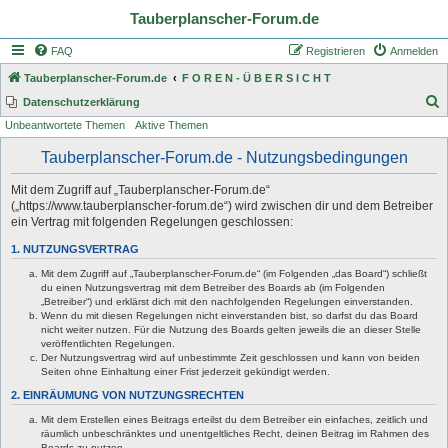
Tauberplanscher-Forum.de
FAQ
Registrieren
Anmelden
Tauberplanscher-Forum.de
F O R E N - Ü B E R S I C H T
S
Datenschutzerklärung
Unbeantwortete Themen
Aktive Themen
u
c
Tauberplanscher-Forum.de - Nutzungsbedingungen
h
Mit dem Zugriff auf „Tauberplanscher-Forum.de“
e
(„https://www.tauberplanscher-forum.de“) wird zwischen dir und dem Betreiber
ein Vertrag mit folgenden Regelungen geschlossen:
1. NUTZUNGSVERTRAG
Mit dem Zugriff auf „Tauberplanscher-Forum.de“ (im Folgenden „das Board“) schließt
du einen Nutzungsvertrag mit dem Betreiber des Boards ab (im Folgenden
„Betreiber“) und erklärst dich mit den nachfolgenden Regelungen einverstanden.
Wenn du mit diesen Regelungen nicht einverstanden bist, so darfst du das Board
nicht weiter nutzen. Für die Nutzung des Boards gelten jeweils die an dieser Stelle
veröffentlichten Regelungen.
Der Nutzungsvertrag wird auf unbestimmte Zeit geschlossen und kann von beiden
Seiten ohne Einhaltung einer Frist jederzeit gekündigt werden.
2. EINRÄUMUNG VON NUTZUNGSRECHTEN
Mit dem Erstellen eines Beitrags erteilst du dem Betreiber ein einfaches, zeitlich und
räumlich unbeschränktes und unentgeltliches Recht, deinen Beitrag im Rahmen des
Boards zu nutzen.