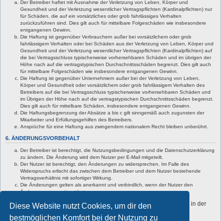
Der Betreiber haftet mit Ausnahme der Verletzung von Leben, Körper und
Gesundheit und der Verletzung wesentlicher Vertragspflichten (Kardinalpflichten) nur
für Schäden, die auf ein vorsätzliches oder grob fahrlässiges Verhalten
zurückzuführen sind. Dies gilt auch für mittelbare Folgeschäden wie insbesondere
entgangenen Gewinn.
Die Haftung ist gegenüber Verbrauchern außer bei vorsätzlichem oder grob
fahrlässigem Verhalten oder bei Schäden aus der Verletzung von Leben, Körper und
Gesundheit und der Verletzung wesentlicher Vertragspflichten (Kardinalpflichten) auf
die bei Vertragsschluss typischerweise vorhersehbaren Schäden und im übrigen der
Höhe nach auf die vertragstypischen Durchschnittsschäden begrenzt. Dies gilt auch
für mittelbare Folgeschäden wie insbesondere entgangenen Gewinn.
Die Haftung ist gegenüber Unternehmern außer bei der Verletzung von Leben,
Körper und Gesundheit oder vorsätzlichem oder grob fahrlässigem Verhalten des
Betreibers auf die bei Vertragsschluss typischerweise vorhersehbaren Schäden und
im Übrigen der Höhe nach auf die vertragstypischen Durchschnittsschäden begrenzt.
Dies gilt auch für mittelbare Schäden, insbesondere entgangenen Gewinn.
Die Haftungsbegrenzung der Absätze a bis c gilt sinngemäß auch zugunsten der
Mitarbeiter und Erfüllungsgehilfen des Betreibers.
Ansprüche für eine Haftung aus zwingendem nationalem Recht bleiben unberührt.
6. ÄNDERUNGSVORBEHALT
Der Betreiber ist berechtigt, die Nutzungsbedingungen und die Datenschutzerklärung
zu ändern. Die Änderung wird dem Nutzer per E-Mail mitgeteilt.
Der Nutzer ist berechtigt, den Änderungen zu widersprechen. Im Falle des
Widerspruchs erlischt das zwischen dem Betreiber und dem Nutzer bestehende
Vertragsverhältnis mit sofortiger Wirkung.
Die Änderungen gelten als anerkannt und verbindlich, wenn der Nutzer den
Änderungen zugestimmt hat.
Informationen über den Umgang mit deinen persönlichen Daten sind in der
Diese Website nutzt Cookies, um dir den
Datenschutzerklärung enthalten.
bestmöglichen Komfort bei der Nutzung zu