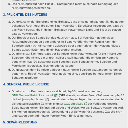
Das Nutzungsrecht nach Punkt 2, Unterpunkt a bleibt auch nach Kündigung des
Nutzungsvertrages bestehen.
3. PFLICHTEN DES NUTZERS
Du erklärst mit der Erstellung eines Beitrags, dass er keine Inhalte enthält, die gegen
geltendes Recht oder die guten Sitten verstoßen. Du erklärst insbesondere, dass du
das Recht besitzt, die in deinen Beiträgen verwendeten Links und Bilder zu setzen
bzw. zu verwenden.
Der Betreiber des Boards übt das Hausrecht aus. Bei Verstößen gegen diese
Nutzungsbedingungen oder anderer im Board veröffentlichten Regeln kann der
Betreiber dich nach Abmahnung zeitweise oder dauerhaft von der Nutzung dieses
Boards ausschließen und dir ein Hausverbot erteilen.
Du nimmst zur Kenntnis, dass der Betreiber keine Verantwortung für die Inhalte von
Beiträgen übernimmt, die er nicht selbst erstellt hat oder die er nicht zur Kenntnis
genommen hat. Du gestattest dem Betreiber, dein Benutzerkonto, Beiträge und
Funktionen jederzeit zu löschen oder zu sperren.
Du gestattest dem Betreiber darüber hinaus, deine Beiträge abzuändern, sofern sie
gegen o. g. Regeln verstoßen oder geeignet sind, dem Betreiber oder einem Dritten
Schaden zuzufügen.
4. GENERAL PUBLIC LICENSE
Du nimmst zur Kenntnis, dass es sich bei phpBB um eine unter der „
GNU General Public License v2
“ (GPL) bereitgestellten Foren-Software von phpBB
Limited (
www.phpbb.com
) handelt; deutschsprachige Informationen werden durch
die deutschsprachige Community unter
www.phpbb.de
zur Verfügung gestellt.
Beide haben keinen Einfluss auf die Art und Weise, wie die Software verwendet wird.
Sie können insbesondere die Verwendung der Software für bestimmte Zwecke nicht
untersagen oder auf Inhalte fremder Foren Einfluss nehmen.
5. GEWÄHRLEISTUNG