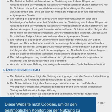
Der Betreiber haftet mit Ausnahme der Verletzung von Leben, Körper und
Gesundheit und der Verletzung wesentlicher Vertragspflichten (Kardinalpflichten) nur
für Schäden, die auf ein vorsätzliches oder grob fahrlässiges Verhalten
zurückzuführen sind. Dies gilt auch für mittelbare Folgeschäden wie insbesondere
entgangenen Gewinn.
Die Haftung ist gegenüber Verbrauchern außer bei vorsätzlichem oder grob
fahrlässigem Verhalten oder bei Schäden aus der Verletzung von Leben, Körper und
Gesundheit und der Verletzung wesentlicher Vertragspflichten (Kardinalpflichten) auf
die bei Vertragsschluss typischerweise vorhersehbaren Schäden und im übrigen der
Höhe nach auf die vertragstypischen Durchschnittsschäden begrenzt. Dies gilt auch
für mittelbare Folgeschäden wie insbesondere entgangenen Gewinn.
Die Haftung ist gegenüber Unternehmern außer bei der Verletzung von Leben,
Körper und Gesundheit oder vorsätzlichem oder grob fahrlässigem Verhalten des
Betreibers auf die bei Vertragsschluss typischerweise vorhersehbaren Schäden und
im Übrigen der Höhe nach auf die vertragstypischen Durchschnittsschäden begrenzt.
Dies gilt auch für mittelbare Schäden, insbesondere entgangenen Gewinn.
Die Haftungsbegrenzung der Absätze a bis c gilt sinngemäß auch zugunsten der
Mitarbeiter und Erfüllungsgehilfen des Betreibers.
Ansprüche für eine Haftung aus zwingendem nationalem Recht bleiben unberührt.
6. ÄNDERUNGSVORBEHALT
Der Betreiber ist berechtigt, die Nutzungsbedingungen und die Datenschutzerklärung
zu ändern. Die Änderung wird dem Nutzer per E-Mail mitgeteilt.
Der Nutzer ist berechtigt, den Änderungen zu widersprechen. Im Falle des
Widerspruchs erlischt das zwischen dem Betreiber und dem Nutzer bestehende
Vertragsverhältnis mit sofortiger Wirkung.
Die Änderungen gelten als anerkannt und verbindlich, wenn der Nutzer den
Änderungen zugestimmt hat.
Informationen über den Umgang mit deinen persönlichen Daten sind in der
Diese Website nutzt Cookies, um dir den
Datenschutzerklärung enthalten.
bestmöglichen Komfort bei der Nutzung zu