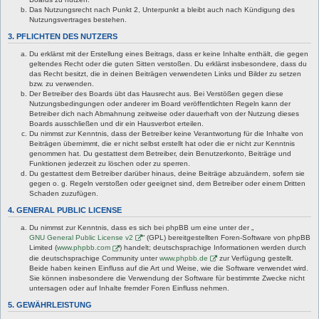
Das Nutzungsrecht nach Punkt 2, Unterpunkt a bleibt auch nach Kündigung des
Nutzungsvertrages bestehen.
3. PFLICHTEN DES NUTZERS
Du erklärst mit der Erstellung eines Beitrags, dass er keine Inhalte enthält, die gegen
geltendes Recht oder die guten Sitten verstoßen. Du erklärst insbesondere, dass du
das Recht besitzt, die in deinen Beiträgen verwendeten Links und Bilder zu setzen
bzw. zu verwenden.
Der Betreiber des Boards übt das Hausrecht aus. Bei Verstößen gegen diese
Nutzungsbedingungen oder anderer im Board veröffentlichten Regeln kann der
Betreiber dich nach Abmahnung zeitweise oder dauerhaft von der Nutzung dieses
Boards ausschließen und dir ein Hausverbot erteilen.
Du nimmst zur Kenntnis, dass der Betreiber keine Verantwortung für die Inhalte von
Beiträgen übernimmt, die er nicht selbst erstellt hat oder die er nicht zur Kenntnis
genommen hat. Du gestattest dem Betreiber, dein Benutzerkonto, Beiträge und
Funktionen jederzeit zu löschen oder zu sperren.
Du gestattest dem Betreiber darüber hinaus, deine Beiträge abzuändern, sofern sie
gegen o. g. Regeln verstoßen oder geeignet sind, dem Betreiber oder einem Dritten
Schaden zuzufügen.
4. GENERAL PUBLIC LICENSE
Du nimmst zur Kenntnis, dass es sich bei phpBB um eine unter der „
GNU General Public License v2
“ (GPL) bereitgestellten Foren-Software von phpBB
Limited (
www.phpbb.com
) handelt; deutschsprachige Informationen werden durch
die deutschsprachige Community unter
www.phpbb.de
zur Verfügung gestellt.
Beide haben keinen Einfluss auf die Art und Weise, wie die Software verwendet wird.
Sie können insbesondere die Verwendung der Software für bestimmte Zwecke nicht
untersagen oder auf Inhalte fremder Foren Einfluss nehmen.
5. GEWÄHRLEISTUNG