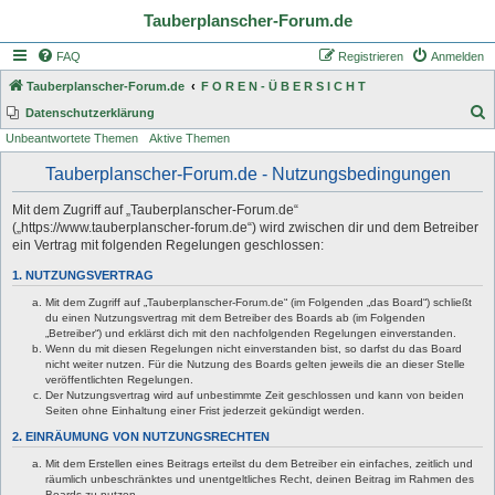
Tauberplanscher-Forum.de
FAQ
Registrieren
Anmelden
Tauberplanscher-Forum.de
F O R E N - Ü B E R S I C H T
S
Datenschutzerklärung
Unbeantwortete Themen
Aktive Themen
u
c
Tauberplanscher-Forum.de - Nutzungsbedingungen
h
Mit dem Zugriff auf „Tauberplanscher-Forum.de“
e
(„https://www.tauberplanscher-forum.de“) wird zwischen dir und dem Betreiber
ein Vertrag mit folgenden Regelungen geschlossen:
1. NUTZUNGSVERTRAG
Mit dem Zugriff auf „Tauberplanscher-Forum.de“ (im Folgenden „das Board“) schließt
du einen Nutzungsvertrag mit dem Betreiber des Boards ab (im Folgenden
„Betreiber“) und erklärst dich mit den nachfolgenden Regelungen einverstanden.
Wenn du mit diesen Regelungen nicht einverstanden bist, so darfst du das Board
nicht weiter nutzen. Für die Nutzung des Boards gelten jeweils die an dieser Stelle
veröffentlichten Regelungen.
Der Nutzungsvertrag wird auf unbestimmte Zeit geschlossen und kann von beiden
Seiten ohne Einhaltung einer Frist jederzeit gekündigt werden.
2. EINRÄUMUNG VON NUTZUNGSRECHTEN
Mit dem Erstellen eines Beitrags erteilst du dem Betreiber ein einfaches, zeitlich und
räumlich unbeschränktes und unentgeltliches Recht, deinen Beitrag im Rahmen des
Boards zu nutzen.