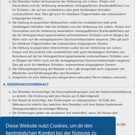
Der Betreiber haftet mit Ausnahme der Verletzung von Leben, Körper und
Gesundheit und der Verletzung wesentlicher Vertragspflichten (Kardinalpflichten) nur
für Schäden, die auf ein vorsätzliches oder grob fahrlässiges Verhalten
zurückzuführen sind. Dies gilt auch für mittelbare Folgeschäden wie insbesondere
entgangenen Gewinn.
Die Haftung ist gegenüber Verbrauchern außer bei vorsätzlichem oder grob
fahrlässigem Verhalten oder bei Schäden aus der Verletzung von Leben, Körper und
Gesundheit und der Verletzung wesentlicher Vertragspflichten (Kardinalpflichten) auf
die bei Vertragsschluss typischerweise vorhersehbaren Schäden und im übrigen der
Höhe nach auf die vertragstypischen Durchschnittsschäden begrenzt. Dies gilt auch
für mittelbare Folgeschäden wie insbesondere entgangenen Gewinn.
Die Haftung ist gegenüber Unternehmern außer bei der Verletzung von Leben,
Körper und Gesundheit oder vorsätzlichem oder grob fahrlässigem Verhalten des
Betreibers auf die bei Vertragsschluss typischerweise vorhersehbaren Schäden und
im Übrigen der Höhe nach auf die vertragstypischen Durchschnittsschäden begrenzt.
Dies gilt auch für mittelbare Schäden, insbesondere entgangenen Gewinn.
Die Haftungsbegrenzung der Absätze a bis c gilt sinngemäß auch zugunsten der
Mitarbeiter und Erfüllungsgehilfen des Betreibers.
Ansprüche für eine Haftung aus zwingendem nationalem Recht bleiben unberührt.
6. ÄNDERUNGSVORBEHALT
Der Betreiber ist berechtigt, die Nutzungsbedingungen und die Datenschutzerklärung
zu ändern. Die Änderung wird dem Nutzer per E-Mail mitgeteilt.
Der Nutzer ist berechtigt, den Änderungen zu widersprechen. Im Falle des
Widerspruchs erlischt das zwischen dem Betreiber und dem Nutzer bestehende
Vertragsverhältnis mit sofortiger Wirkung.
Die Änderungen gelten als anerkannt und verbindlich, wenn der Nutzer den
Änderungen zugestimmt hat.
Informationen über den Umgang mit deinen persönlichen Daten sind in der
Diese Website nutzt Cookies, um dir den
Datenschutzerklärung enthalten.
bestmöglichen Komfort bei der Nutzung zu