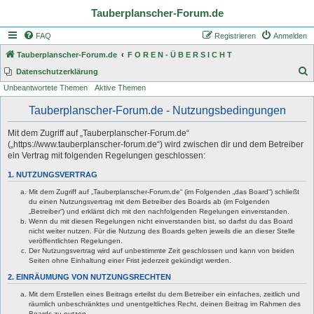
Tauberplanscher-Forum.de
FAQ
Registrieren
Anmelden
Tauberplanscher-Forum.de
F O R E N - Ü B E R S I C H T
S
Datenschutzerklärung
Unbeantwortete Themen
Aktive Themen
u
c
Tauberplanscher-Forum.de - Nutzungsbedingungen
h
Mit dem Zugriff auf „Tauberplanscher-Forum.de“
e
(„https://www.tauberplanscher-forum.de“) wird zwischen dir und dem Betreiber
ein Vertrag mit folgenden Regelungen geschlossen:
1. NUTZUNGSVERTRAG
Mit dem Zugriff auf „Tauberplanscher-Forum.de“ (im Folgenden „das Board“) schließt
du einen Nutzungsvertrag mit dem Betreiber des Boards ab (im Folgenden
„Betreiber“) und erklärst dich mit den nachfolgenden Regelungen einverstanden.
Wenn du mit diesen Regelungen nicht einverstanden bist, so darfst du das Board
nicht weiter nutzen. Für die Nutzung des Boards gelten jeweils die an dieser Stelle
veröffentlichten Regelungen.
Der Nutzungsvertrag wird auf unbestimmte Zeit geschlossen und kann von beiden
Seiten ohne Einhaltung einer Frist jederzeit gekündigt werden.
2. EINRÄUMUNG VON NUTZUNGSRECHTEN
Mit dem Erstellen eines Beitrags erteilst du dem Betreiber ein einfaches, zeitlich und
räumlich unbeschränktes und unentgeltliches Recht, deinen Beitrag im Rahmen des
Boards zu nutzen.