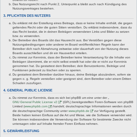
Das Nutzungsrecht nach Punkt 2, Unterpunkt a bleibt auch nach Kündigung des
Nutzungsvertrages bestehen.
3. PFLICHTEN DES NUTZERS
Du erklärst mit der Erstellung eines Beitrags, dass er keine Inhalte enthält, die gegen
geltendes Recht oder die guten Sitten verstoßen. Du erklärst insbesondere, dass du
das Recht besitzt, die in deinen Beiträgen verwendeten Links und Bilder zu setzen
bzw. zu verwenden.
Der Betreiber des Boards übt das Hausrecht aus. Bei Verstößen gegen diese
Nutzungsbedingungen oder anderer im Board veröffentlichten Regeln kann der
Betreiber dich nach Abmahnung zeitweise oder dauerhaft von der Nutzung dieses
Boards ausschließen und dir ein Hausverbot erteilen.
Du nimmst zur Kenntnis, dass der Betreiber keine Verantwortung für die Inhalte von
Beiträgen übernimmt, die er nicht selbst erstellt hat oder die er nicht zur Kenntnis
genommen hat. Du gestattest dem Betreiber, dein Benutzerkonto, Beiträge und
Funktionen jederzeit zu löschen oder zu sperren.
Du gestattest dem Betreiber darüber hinaus, deine Beiträge abzuändern, sofern sie
gegen o. g. Regeln verstoßen oder geeignet sind, dem Betreiber oder einem Dritten
Schaden zuzufügen.
4. GENERAL PUBLIC LICENSE
Du nimmst zur Kenntnis, dass es sich bei phpBB um eine unter der „
GNU General Public License v2
“ (GPL) bereitgestellten Foren-Software von phpBB
Limited (
www.phpbb.com
) handelt; deutschsprachige Informationen werden durch
die deutschsprachige Community unter
www.phpbb.de
zur Verfügung gestellt.
Beide haben keinen Einfluss auf die Art und Weise, wie die Software verwendet wird.
Sie können insbesondere die Verwendung der Software für bestimmte Zwecke nicht
untersagen oder auf Inhalte fremder Foren Einfluss nehmen.
5. GEWÄHRLEISTUNG