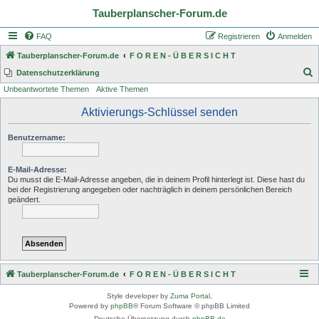
Tauberplanscher-Forum.de
FAQ
Registrieren
Anmelden
Tauberplanscher-Forum.de
F O R E N - Ü B E R S I C H T
S
Datenschutzerklärung
Unbeantwortete Themen
Aktive Themen
u
c
Aktivierungs-Schlüssel senden
h
Benutzername:
e
E-Mail-Adresse:
Du musst die E-Mail-Adresse angeben, die in deinem Profil hinterlegt ist. Diese hast du
bei der Registrierung angegeben oder nachträglich in deinem persönlichen Bereich
geändert.
Tauberplanscher-Forum.de
F O R E N - Ü B E R S I C H T
Style developer by
Zuma Portal
,
Powered by
phpBB
® Forum Software © phpBB Limited
Deutsche Übersetzung durch
phpBB.de