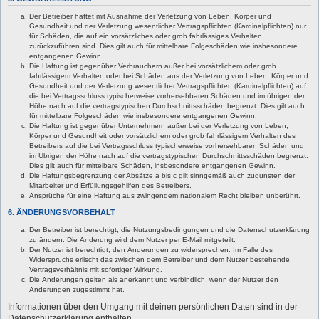
Der Betreiber haftet mit Ausnahme der Verletzung von Leben, Körper und
Gesundheit und der Verletzung wesentlicher Vertragspflichten (Kardinalpflichten) nur
für Schäden, die auf ein vorsätzliches oder grob fahrlässiges Verhalten
zurückzuführen sind. Dies gilt auch für mittelbare Folgeschäden wie insbesondere
entgangenen Gewinn.
Die Haftung ist gegenüber Verbrauchern außer bei vorsätzlichem oder grob
fahrlässigem Verhalten oder bei Schäden aus der Verletzung von Leben, Körper und
Gesundheit und der Verletzung wesentlicher Vertragspflichten (Kardinalpflichten) auf
die bei Vertragsschluss typischerweise vorhersehbaren Schäden und im übrigen der
Höhe nach auf die vertragstypischen Durchschnittsschäden begrenzt. Dies gilt auch
für mittelbare Folgeschäden wie insbesondere entgangenen Gewinn.
Die Haftung ist gegenüber Unternehmern außer bei der Verletzung von Leben,
Körper und Gesundheit oder vorsätzlichem oder grob fahrlässigem Verhalten des
Betreibers auf die bei Vertragsschluss typischerweise vorhersehbaren Schäden und
im Übrigen der Höhe nach auf die vertragstypischen Durchschnittsschäden begrenzt.
Dies gilt auch für mittelbare Schäden, insbesondere entgangenen Gewinn.
Die Haftungsbegrenzung der Absätze a bis c gilt sinngemäß auch zugunsten der
Mitarbeiter und Erfüllungsgehilfen des Betreibers.
Ansprüche für eine Haftung aus zwingendem nationalem Recht bleiben unberührt.
6. ÄNDERUNGSVORBEHALT
Der Betreiber ist berechtigt, die Nutzungsbedingungen und die Datenschutzerklärung
zu ändern. Die Änderung wird dem Nutzer per E-Mail mitgeteilt.
Der Nutzer ist berechtigt, den Änderungen zu widersprechen. Im Falle des
Widerspruchs erlischt das zwischen dem Betreiber und dem Nutzer bestehende
Vertragsverhältnis mit sofortiger Wirkung.
Die Änderungen gelten als anerkannt und verbindlich, wenn der Nutzer den
Änderungen zugestimmt hat.
Informationen über den Umgang mit deinen persönlichen Daten sind in der
Datenschutzerklärung enthalten.