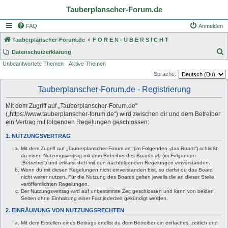
Tauberplanscher-Forum.de
FAQ
Anmelden
Tauberplanscher-Forum.de
F O R E N - Ü B E R S I C H T
S
Datenschutzerklärung
Unbeantwortete Themen
Aktive Themen
u
Sprache:
c
Tauberplanscher-Forum.de - Registrierung
h
e
Mit dem Zugriff auf „Tauberplanscher-Forum.de“
(„https://www.tauberplanscher-forum.de“) wird zwischen dir und dem Betreiber
ein Vertrag mit folgenden Regelungen geschlossen:
1. NUTZUNGSVERTRAG
Mit dem Zugriff auf „Tauberplanscher-Forum.de“ (im Folgenden „das Board“) schließt
du einen Nutzungsvertrag mit dem Betreiber des Boards ab (im Folgenden
„Betreiber“) und erklärst dich mit den nachfolgenden Regelungen einverstanden.
Wenn du mit diesen Regelungen nicht einverstanden bist, so darfst du das Board
nicht weiter nutzen. Für die Nutzung des Boards gelten jeweils die an dieser Stelle
veröffentlichten Regelungen.
Der Nutzungsvertrag wird auf unbestimmte Zeit geschlossen und kann von beiden
Seiten ohne Einhaltung einer Frist jederzeit gekündigt werden.
2. EINRÄUMUNG VON NUTZUNGSRECHTEN
Mit dem Erstellen eines Beitrags erteilst du dem Betreiber ein einfaches, zeitlich und