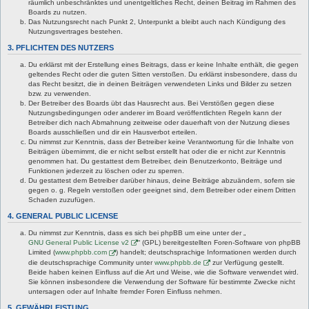
räumlich unbeschränktes und unentgeltliches Recht, deinen Beitrag im Rahmen des
Boards zu nutzen.
Das Nutzungsrecht nach Punkt 2, Unterpunkt a bleibt auch nach Kündigung des
Nutzungsvertrages bestehen.
3. PFLICHTEN DES NUTZERS
Du erklärst mit der Erstellung eines Beitrags, dass er keine Inhalte enthält, die gegen
geltendes Recht oder die guten Sitten verstoßen. Du erklärst insbesondere, dass du
das Recht besitzt, die in deinen Beiträgen verwendeten Links und Bilder zu setzen
bzw. zu verwenden.
Der Betreiber des Boards übt das Hausrecht aus. Bei Verstößen gegen diese
Nutzungsbedingungen oder anderer im Board veröffentlichten Regeln kann der
Betreiber dich nach Abmahnung zeitweise oder dauerhaft von der Nutzung dieses
Boards ausschließen und dir ein Hausverbot erteilen.
Du nimmst zur Kenntnis, dass der Betreiber keine Verantwortung für die Inhalte von
Beiträgen übernimmt, die er nicht selbst erstellt hat oder die er nicht zur Kenntnis
genommen hat. Du gestattest dem Betreiber, dein Benutzerkonto, Beiträge und
Funktionen jederzeit zu löschen oder zu sperren.
Du gestattest dem Betreiber darüber hinaus, deine Beiträge abzuändern, sofern sie
gegen o. g. Regeln verstoßen oder geeignet sind, dem Betreiber oder einem Dritten
Schaden zuzufügen.
4. GENERAL PUBLIC LICENSE
Du nimmst zur Kenntnis, dass es sich bei phpBB um eine unter der „
GNU General Public License v2
“ (GPL) bereitgestellten Foren-Software von phpBB
Limited (
www.phpbb.com
) handelt; deutschsprachige Informationen werden durch
die deutschsprachige Community unter
www.phpbb.de
zur Verfügung gestellt.
Beide haben keinen Einfluss auf die Art und Weise, wie die Software verwendet wird.
Sie können insbesondere die Verwendung der Software für bestimmte Zwecke nicht
untersagen oder auf Inhalte fremder Foren Einfluss nehmen.
5. GEWÄHRLEISTUNG