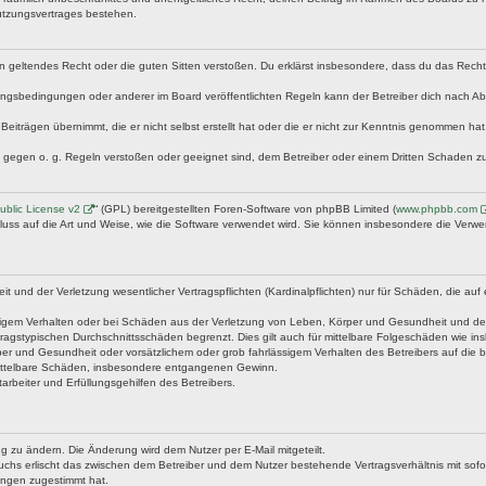
utzungsvertrages bestehen.
egen geltendes Recht oder die guten Sitten verstoßen. Du erklärst insbesondere, dass du das Rech
ngsbedingungen oder anderer im Board veröffentlichten Regeln kann der Betreiber dich nach A
Beiträgen übernimmt, die er nicht selbst erstellt hat oder die er nicht zur Kenntnis genommen ha
e gegen o. g. Regeln verstoßen oder geeignet sind, dem Betreiber oder einem Dritten Schaden z
blic License v2
“ (GPL) bereitgestellten Foren-Software von phpBB Limited (
www.phpbb.com
fluss auf die Art und Weise, wie die Software verwendet wird. Sie können insbesondere die Verw
nd der Verletzung wesentlicher Vertragspflichten (Kardinalpflichten) nur für Schäden, die auf ei
igem Verhalten oder bei Schäden aus der Verletzung von Leben, Körper und Gesundheit und der Ver
ragstypischen Durchschnittsschäden begrenzt. Dies gilt auch für mittelbare Folgeschäden wie 
er und Gesundheit oder vorsätzlichem oder grob fahrlässigem Verhalten des Betreibers auf die 
 mittelbare Schäden, insbesondere entgangenen Gewinn.
rbeiter und Erfüllungsgehilfen des Betreibers.
g zu ändern. Die Änderung wird dem Nutzer per E-Mail mitgeteilt.
uchs erlischt das zwischen dem Betreiber und dem Nutzer bestehende Vertragsverhältnis mit sofor
ungen zugestimmt hat.