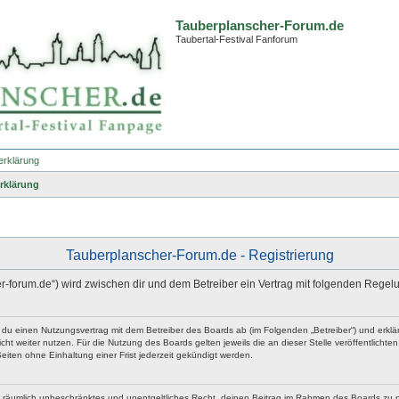
Tauberplanscher-Forum.de
Taubertal-Festival Fanforum
erklärung
rklärung
Tauberplanscher-Forum.de - Registrierung
er-forum.de“) wird zwischen dir und dem Betreiber ein Vertrag mit folgenden Rege
t du einen Nutzungsvertrag mit dem Betreiber des Boards ab (im Folgenden „Betreiber“) und erk
ht weiter nutzen. Für die Nutzung des Boards gelten jeweils die an dieser Stelle veröffentlicht
iten ohne Einhaltung einer Frist jederzeit gekündigt werden.
 und räumlich unbeschränktes und unentgeltliches Recht, deinen Beitrag im Rahmen des Boards zu 