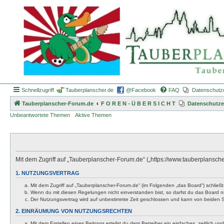
Schnellzugriff
Tauberplanscher.de
@Facebook
FAQ
Datenschutz
Tauberplanscher-Forum.de
F O R E N - Ü B E R S I C H T
Datenschutze
Unbeantwortete Themen
Aktive Themen
Mit dem Zugriff auf „Tauberplanscher-Forum.de“ („https://www.tauberplansch
1. NUTZUNGSVERTRAG
Mit dem Zugriff auf „Tauberplanscher-Forum.de“ (im Folgenden „das Board“) schließ
Wenn du mit diesen Regelungen nicht einverstanden bist, so darfst du das Board nic
Der Nutzungsvertrag wird auf unbestimmte Zeit geschlossen und kann von beiden Se
2. EINRÄUMUNG VON NUTZUNGSRECHTEN
Mit dem Erstellen eines Beitrags erteilst du dem Betreiber ein einfaches, zeitlich