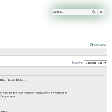
Suche
Erwei
Anmelden
Sprache:
lungen geschlossen:
lärst dich mit den nachfolgenden Regelungen einverstanden.
en Regelungen.
nutzen.