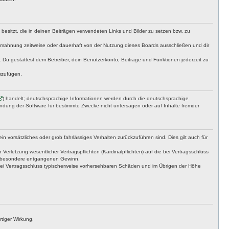
t besitzt, die in deinen Beiträgen verwendeten Links und Bilder zu setzen bzw. zu
bmahnung zeitweise oder dauerhaft von der Nutzung dieses Boards ausschließen und dir
t. Du gestattest dem Betreiber, dein Benutzerkonto, Beiträge und Funktionen jederzeit zu
uzufügen.
) handelt; deutschsprachige Informationen werden durch die deutschsprachige
endung der Software für bestimmte Zwecke nicht untersagen oder auf Inhalte fremder
n vorsätzliches oder grob fahrlässiges Verhalten zurückzuführen sind. Dies gilt auch für
letzung wesentlicher Vertragspflichten (Kardinalpflichten) auf die bei Vertragsschluss
insbesondere entgangenen Gewinn.
bei Vertragsschluss typischerweise vorhersehbaren Schäden und im Übrigen der Höhe
tiger Wirkung.