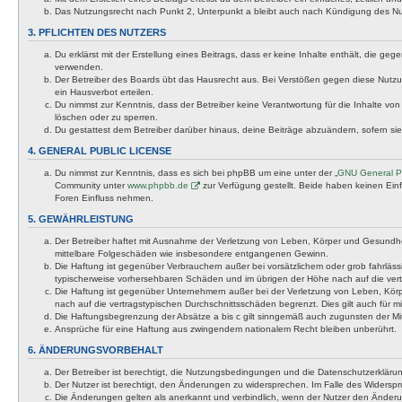
Das Nutzungsrecht nach Punkt 2, Unterpunkt a bleibt auch nach Kündigung des N
3. PFLICHTEN DES NUTZERS
Du erklärst mit der Erstellung eines Beitrags, dass er keine Inhalte enthält, die g
verwenden.
Der Betreiber des Boards übt das Hausrecht aus. Bei Verstößen gegen diese Nutzu
ein Hausverbot erteilen.
Du nimmst zur Kenntnis, dass der Betreiber keine Verantwortung für die Inhalte von 
löschen oder zu sperren.
Du gestattest dem Betreiber darüber hinaus, deine Beiträge abzuändern, sofern si
4. GENERAL PUBLIC LICENSE
Du nimmst zur Kenntnis, dass es sich bei phpBB um eine unter der „
GNU General Pu
Community unter
www.phpbb.de
zur Verfügung gestellt. Beide haben keinen Ein
Foren Einfluss nehmen.
5. GEWÄHRLEISTUNG
Der Betreiber haftet mit Ausnahme der Verletzung von Leben, Körper und Gesundheit u
mittelbare Folgeschäden wie insbesondere entgangenen Gewinn.
Die Haftung ist gegenüber Verbrauchern außer bei vorsätzlichem oder grob fahrläss
typischerweise vorhersehbaren Schäden und im übrigen der Höhe nach auf die vert
Die Haftung ist gegenüber Unternehmern außer bei der Verletzung von Leben, Körp
nach auf die vertragstypischen Durchschnittsschäden begrenzt. Dies gilt auch für
Die Haftungsbegrenzung der Absätze a bis c gilt sinngemäß auch zugunsten der Mita
Ansprüche für eine Haftung aus zwingendem nationalem Recht bleiben unberührt.
6. ÄNDERUNGSVORBEHALT
Der Betreiber ist berechtigt, die Nutzungsbedingungen und die Datenschutzerklärun
Der Nutzer ist berechtigt, den Änderungen zu widersprechen. Im Falle des Widerspr
Die Änderungen gelten als anerkannt und verbindlich, wenn der Nutzer den Änder