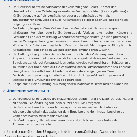
Der Betreiber haftet mit Ausnahme der Verletzung von Leben, Körper und
Gesundheit und der Verletzung wesentlicher Vertragspflichten (Kardinalpflichten) nur
für Schäden, die auf ein vorsätzliches oder grob fahrlässiges Verhalten
zurückzuführen sind. Dies gilt auch für mittelbare Folgeschäden wie insbesondere
entgangenen Gewinn.
Die Haftung ist gegenüber Verbrauchern außer bei vorsätzlichem oder grob
fahrlässigem Verhalten oder bei Schäden aus der Verletzung von Leben, Körper und
Gesundheit und der Verletzung wesentlicher Vertragspflichten (Kardinalpflichten) auf
die bei Vertragsschluss typischerweise vorhersehbaren Schäden und im übrigen der
Höhe nach auf die vertragstypischen Durchschnittsschäden begrenzt. Dies gilt auch
für mittelbare Folgeschäden wie insbesondere entgangenen Gewinn.
Die Haftung ist gegenüber Unternehmern außer bei der Verletzung von Leben,
Körper und Gesundheit oder vorsätzlichem oder grob fahrlässigem Verhalten des
Betreibers auf die bei Vertragsschluss typischerweise vorhersehbaren Schäden und
im Übrigen der Höhe nach auf die vertragstypischen Durchschnittsschäden begrenzt.
Dies gilt auch für mittelbare Schäden, insbesondere entgangenen Gewinn.
Die Haftungsbegrenzung der Absätze a bis c gilt sinngemäß auch zugunsten der
Mitarbeiter und Erfüllungsgehilfen des Betreibers.
Ansprüche für eine Haftung aus zwingendem nationalem Recht bleiben unberührt.
6. ÄNDERUNGSVORBEHALT
Der Betreiber ist berechtigt, die Nutzungsbedingungen und die Datenschutzerklärung
zu ändern. Die Änderung wird dem Nutzer per E-Mail mitgeteilt.
Der Nutzer ist berechtigt, den Änderungen zu widersprechen. Im Falle des
Widerspruchs erlischt das zwischen dem Betreiber und dem Nutzer bestehende
Vertragsverhältnis mit sofortiger Wirkung.
Die Änderungen gelten als anerkannt und verbindlich, wenn der Nutzer den
Änderungen zugestimmt hat.
Informationen über den Umgang mit deinen persönlichen Daten sind in der
Datenschutzerklärung enthalten.