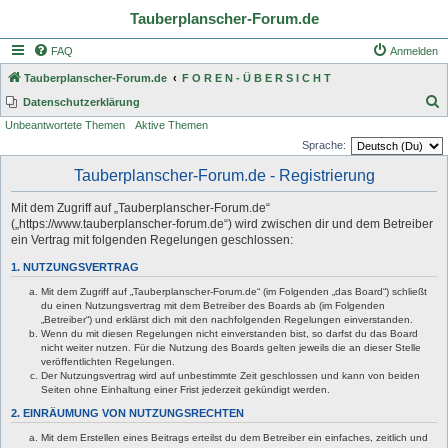
Tauberplanscher-Forum.de
FAQ
Anmelden
Tauberplanscher-Forum.de
F O R E N - Ü B E R S I C H T
S
Datenschutzerklärung
Unbeantwortete Themen
Aktive Themen
u
Sprache:
c
Tauberplanscher-Forum.de - Registrierung
h
e
Mit dem Zugriff auf „Tauberplanscher-Forum.de“
(„https://www.tauberplanscher-forum.de“) wird zwischen dir und dem Betreiber
ein Vertrag mit folgenden Regelungen geschlossen:
1. NUTZUNGSVERTRAG
Mit dem Zugriff auf „Tauberplanscher-Forum.de“ (im Folgenden „das Board“) schließt
du einen Nutzungsvertrag mit dem Betreiber des Boards ab (im Folgenden
„Betreiber“) und erklärst dich mit den nachfolgenden Regelungen einverstanden.
Wenn du mit diesen Regelungen nicht einverstanden bist, so darfst du das Board
nicht weiter nutzen. Für die Nutzung des Boards gelten jeweils die an dieser Stelle
veröffentlichten Regelungen.
Der Nutzungsvertrag wird auf unbestimmte Zeit geschlossen und kann von beiden
Seiten ohne Einhaltung einer Frist jederzeit gekündigt werden.
2. EINRÄUMUNG VON NUTZUNGSRECHTEN
Mit dem Erstellen eines Beitrags erteilst du dem Betreiber ein einfaches, zeitlich und