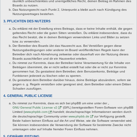
räumlich unbeschränktes und unentgeltliches Recht, deinen Beitrag im Rahmen des
Boards zu nutzen.
Das Nutzungsrecht nach Punkt 2, Unterpunkt a bleibt auch nach Kündigung des
Nutzungsvertrages bestehen.
3. PFLICHTEN DES NUTZERS
Du erklärst mit der Erstellung eines Beitrags, dass er keine Inhalte enthält, die gegen
geltendes Recht oder die guten Sitten verstoßen. Du erklärst insbesondere, dass du
das Recht besitzt, die in deinen Beiträgen verwendeten Links und Bilder zu setzen
bzw. zu verwenden.
Der Betreiber des Boards übt das Hausrecht aus. Bei Verstößen gegen diese
Nutzungsbedingungen oder anderer im Board veröffentlichten Regeln kann der
Betreiber dich nach Abmahnung zeitweise oder dauerhaft von der Nutzung dieses
Boards ausschließen und dir ein Hausverbot erteilen.
Du nimmst zur Kenntnis, dass der Betreiber keine Verantwortung für die Inhalte von
Beiträgen übernimmt, die er nicht selbst erstellt hat oder die er nicht zur Kenntnis
genommen hat. Du gestattest dem Betreiber, dein Benutzerkonto, Beiträge und
Funktionen jederzeit zu löschen oder zu sperren.
Du gestattest dem Betreiber darüber hinaus, deine Beiträge abzuändern, sofern sie
gegen o. g. Regeln verstoßen oder geeignet sind, dem Betreiber oder einem Dritten
Schaden zuzufügen.
4. GENERAL PUBLIC LICENSE
Du nimmst zur Kenntnis, dass es sich bei phpBB um eine unter der „
GNU General Public License v2
“ (GPL) bereitgestellten Foren-Software von phpBB
Limited (
www.phpbb.com
) handelt; deutschsprachige Informationen werden durch
die deutschsprachige Community unter
www.phpbb.de
zur Verfügung gestellt.
Beide haben keinen Einfluss auf die Art und Weise, wie die Software verwendet wird.
Sie können insbesondere die Verwendung der Software für bestimmte Zwecke nicht
untersagen oder auf Inhalte fremder Foren Einfluss nehmen.
5. GEWÄHRLEISTUNG