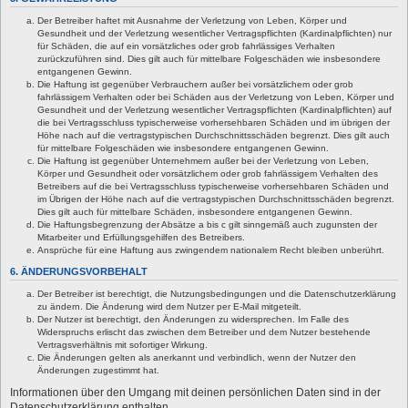
Der Betreiber haftet mit Ausnahme der Verletzung von Leben, Körper und
Gesundheit und der Verletzung wesentlicher Vertragspflichten (Kardinalpflichten) nur
für Schäden, die auf ein vorsätzliches oder grob fahrlässiges Verhalten
zurückzuführen sind. Dies gilt auch für mittelbare Folgeschäden wie insbesondere
entgangenen Gewinn.
Die Haftung ist gegenüber Verbrauchern außer bei vorsätzlichem oder grob
fahrlässigem Verhalten oder bei Schäden aus der Verletzung von Leben, Körper und
Gesundheit und der Verletzung wesentlicher Vertragspflichten (Kardinalpflichten) auf
die bei Vertragsschluss typischerweise vorhersehbaren Schäden und im übrigen der
Höhe nach auf die vertragstypischen Durchschnittsschäden begrenzt. Dies gilt auch
für mittelbare Folgeschäden wie insbesondere entgangenen Gewinn.
Die Haftung ist gegenüber Unternehmern außer bei der Verletzung von Leben,
Körper und Gesundheit oder vorsätzlichem oder grob fahrlässigem Verhalten des
Betreibers auf die bei Vertragsschluss typischerweise vorhersehbaren Schäden und
im Übrigen der Höhe nach auf die vertragstypischen Durchschnittsschäden begrenzt.
Dies gilt auch für mittelbare Schäden, insbesondere entgangenen Gewinn.
Die Haftungsbegrenzung der Absätze a bis c gilt sinngemäß auch zugunsten der
Mitarbeiter und Erfüllungsgehilfen des Betreibers.
Ansprüche für eine Haftung aus zwingendem nationalem Recht bleiben unberührt.
6. ÄNDERUNGSVORBEHALT
Der Betreiber ist berechtigt, die Nutzungsbedingungen und die Datenschutzerklärung
zu ändern. Die Änderung wird dem Nutzer per E-Mail mitgeteilt.
Der Nutzer ist berechtigt, den Änderungen zu widersprechen. Im Falle des
Widerspruchs erlischt das zwischen dem Betreiber und dem Nutzer bestehende
Vertragsverhältnis mit sofortiger Wirkung.
Die Änderungen gelten als anerkannt und verbindlich, wenn der Nutzer den
Änderungen zugestimmt hat.
Informationen über den Umgang mit deinen persönlichen Daten sind in der
Datenschutzerklärung enthalten.