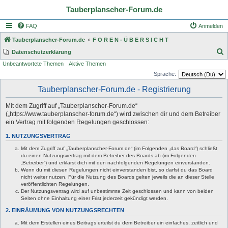
Tauberplanscher-Forum.de
FAQ
Anmelden
Tauberplanscher-Forum.de
F O R E N - Ü B E R S I C H T
S
Datenschutzerklärung
Unbeantwortete Themen
Aktive Themen
u
Sprache:
c
Tauberplanscher-Forum.de - Registrierung
h
e
Mit dem Zugriff auf „Tauberplanscher-Forum.de“
(„https://www.tauberplanscher-forum.de“) wird zwischen dir und dem Betreiber
ein Vertrag mit folgenden Regelungen geschlossen:
1. NUTZUNGSVERTRAG
Mit dem Zugriff auf „Tauberplanscher-Forum.de“ (im Folgenden „das Board“) schließt
du einen Nutzungsvertrag mit dem Betreiber des Boards ab (im Folgenden
„Betreiber“) und erklärst dich mit den nachfolgenden Regelungen einverstanden.
Wenn du mit diesen Regelungen nicht einverstanden bist, so darfst du das Board
nicht weiter nutzen. Für die Nutzung des Boards gelten jeweils die an dieser Stelle
veröffentlichten Regelungen.
Der Nutzungsvertrag wird auf unbestimmte Zeit geschlossen und kann von beiden
Seiten ohne Einhaltung einer Frist jederzeit gekündigt werden.
2. EINRÄUMUNG VON NUTZUNGSRECHTEN
Mit dem Erstellen eines Beitrags erteilst du dem Betreiber ein einfaches, zeitlich und