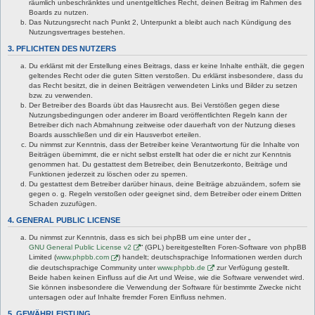
räumlich unbeschränktes und unentgeltliches Recht, deinen Beitrag im Rahmen des
Boards zu nutzen.
Das Nutzungsrecht nach Punkt 2, Unterpunkt a bleibt auch nach Kündigung des
Nutzungsvertrages bestehen.
3. PFLICHTEN DES NUTZERS
Du erklärst mit der Erstellung eines Beitrags, dass er keine Inhalte enthält, die gegen
geltendes Recht oder die guten Sitten verstoßen. Du erklärst insbesondere, dass du
das Recht besitzt, die in deinen Beiträgen verwendeten Links und Bilder zu setzen
bzw. zu verwenden.
Der Betreiber des Boards übt das Hausrecht aus. Bei Verstößen gegen diese
Nutzungsbedingungen oder anderer im Board veröffentlichten Regeln kann der
Betreiber dich nach Abmahnung zeitweise oder dauerhaft von der Nutzung dieses
Boards ausschließen und dir ein Hausverbot erteilen.
Du nimmst zur Kenntnis, dass der Betreiber keine Verantwortung für die Inhalte von
Beiträgen übernimmt, die er nicht selbst erstellt hat oder die er nicht zur Kenntnis
genommen hat. Du gestattest dem Betreiber, dein Benutzerkonto, Beiträge und
Funktionen jederzeit zu löschen oder zu sperren.
Du gestattest dem Betreiber darüber hinaus, deine Beiträge abzuändern, sofern sie
gegen o. g. Regeln verstoßen oder geeignet sind, dem Betreiber oder einem Dritten
Schaden zuzufügen.
4. GENERAL PUBLIC LICENSE
Du nimmst zur Kenntnis, dass es sich bei phpBB um eine unter der „
GNU General Public License v2
“ (GPL) bereitgestellten Foren-Software von phpBB
Limited (
www.phpbb.com
) handelt; deutschsprachige Informationen werden durch
die deutschsprachige Community unter
www.phpbb.de
zur Verfügung gestellt.
Beide haben keinen Einfluss auf die Art und Weise, wie die Software verwendet wird.
Sie können insbesondere die Verwendung der Software für bestimmte Zwecke nicht
untersagen oder auf Inhalte fremder Foren Einfluss nehmen.
5. GEWÄHRLEISTUNG