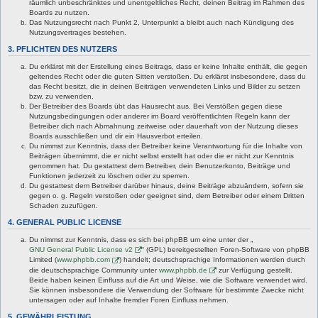
räumlich unbeschränktes und unentgeltliches Recht, deinen Beitrag im Rahmen des
Boards zu nutzen.
Das Nutzungsrecht nach Punkt 2, Unterpunkt a bleibt auch nach Kündigung des
Nutzungsvertrages bestehen.
3. PFLICHTEN DES NUTZERS
Du erklärst mit der Erstellung eines Beitrags, dass er keine Inhalte enthält, die gegen
geltendes Recht oder die guten Sitten verstoßen. Du erklärst insbesondere, dass du
das Recht besitzt, die in deinen Beiträgen verwendeten Links und Bilder zu setzen
bzw. zu verwenden.
Der Betreiber des Boards übt das Hausrecht aus. Bei Verstößen gegen diese
Nutzungsbedingungen oder anderer im Board veröffentlichten Regeln kann der
Betreiber dich nach Abmahnung zeitweise oder dauerhaft von der Nutzung dieses
Boards ausschließen und dir ein Hausverbot erteilen.
Du nimmst zur Kenntnis, dass der Betreiber keine Verantwortung für die Inhalte von
Beiträgen übernimmt, die er nicht selbst erstellt hat oder die er nicht zur Kenntnis
genommen hat. Du gestattest dem Betreiber, dein Benutzerkonto, Beiträge und
Funktionen jederzeit zu löschen oder zu sperren.
Du gestattest dem Betreiber darüber hinaus, deine Beiträge abzuändern, sofern sie
gegen o. g. Regeln verstoßen oder geeignet sind, dem Betreiber oder einem Dritten
Schaden zuzufügen.
4. GENERAL PUBLIC LICENSE
Du nimmst zur Kenntnis, dass es sich bei phpBB um eine unter der „
GNU General Public License v2
“ (GPL) bereitgestellten Foren-Software von phpBB
Limited (
www.phpbb.com
) handelt; deutschsprachige Informationen werden durch
die deutschsprachige Community unter
www.phpbb.de
zur Verfügung gestellt.
Beide haben keinen Einfluss auf die Art und Weise, wie die Software verwendet wird.
Sie können insbesondere die Verwendung der Software für bestimmte Zwecke nicht
untersagen oder auf Inhalte fremder Foren Einfluss nehmen.
5. GEWÄHRLEISTUNG