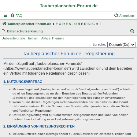
Tauberplanscher-Forum.de
FAQ
Anmelden
Tauberplanscher-Forum.de
F O R E N - Ü B E R S I C H T
S
Datenschutzerklärung
Unbeantwortete Themen
Aktive Themen
u
Sprache:
c
Tauberplanscher-Forum.de - Registrierung
h
e
Mit dem Zugriff auf „Tauberplanscher-Forum.de“
(„https://www.tauberplanscher-forum.de“) wird zwischen dir und dem Betreiber
ein Vertrag mit folgenden Regelungen geschlossen:
1. NUTZUNGSVERTRAG
Mit dem Zugriff auf „Tauberplanscher-Forum.de“ (im Folgenden „das Board“) schließt
du einen Nutzungsvertrag mit dem Betreiber des Boards ab (im Folgenden
„Betreiber“) und erklärst dich mit den nachfolgenden Regelungen einverstanden.
Wenn du mit diesen Regelungen nicht einverstanden bist, so darfst du das Board
nicht weiter nutzen. Für die Nutzung des Boards gelten jeweils die an dieser Stelle
veröffentlichten Regelungen.
Der Nutzungsvertrag wird auf unbestimmte Zeit geschlossen und kann von beiden
Seiten ohne Einhaltung einer Frist jederzeit gekündigt werden.
2. EINRÄUMUNG VON NUTZUNGSRECHTEN
Mit dem Erstellen eines Beitrags erteilst du dem Betreiber ein einfaches, zeitlich und