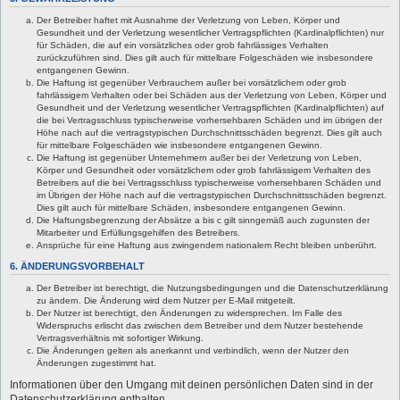
Der Betreiber haftet mit Ausnahme der Verletzung von Leben, Körper und
Gesundheit und der Verletzung wesentlicher Vertragspflichten (Kardinalpflichten) nur
für Schäden, die auf ein vorsätzliches oder grob fahrlässiges Verhalten
zurückzuführen sind. Dies gilt auch für mittelbare Folgeschäden wie insbesondere
entgangenen Gewinn.
Die Haftung ist gegenüber Verbrauchern außer bei vorsätzlichem oder grob
fahrlässigem Verhalten oder bei Schäden aus der Verletzung von Leben, Körper und
Gesundheit und der Verletzung wesentlicher Vertragspflichten (Kardinalpflichten) auf
die bei Vertragsschluss typischerweise vorhersehbaren Schäden und im übrigen der
Höhe nach auf die vertragstypischen Durchschnittsschäden begrenzt. Dies gilt auch
für mittelbare Folgeschäden wie insbesondere entgangenen Gewinn.
Die Haftung ist gegenüber Unternehmern außer bei der Verletzung von Leben,
Körper und Gesundheit oder vorsätzlichem oder grob fahrlässigem Verhalten des
Betreibers auf die bei Vertragsschluss typischerweise vorhersehbaren Schäden und
im Übrigen der Höhe nach auf die vertragstypischen Durchschnittsschäden begrenzt.
Dies gilt auch für mittelbare Schäden, insbesondere entgangenen Gewinn.
Die Haftungsbegrenzung der Absätze a bis c gilt sinngemäß auch zugunsten der
Mitarbeiter und Erfüllungsgehilfen des Betreibers.
Ansprüche für eine Haftung aus zwingendem nationalem Recht bleiben unberührt.
6. ÄNDERUNGSVORBEHALT
Der Betreiber ist berechtigt, die Nutzungsbedingungen und die Datenschutzerklärung
zu ändern. Die Änderung wird dem Nutzer per E-Mail mitgeteilt.
Der Nutzer ist berechtigt, den Änderungen zu widersprechen. Im Falle des
Widerspruchs erlischt das zwischen dem Betreiber und dem Nutzer bestehende
Vertragsverhältnis mit sofortiger Wirkung.
Die Änderungen gelten als anerkannt und verbindlich, wenn der Nutzer den
Änderungen zugestimmt hat.
Informationen über den Umgang mit deinen persönlichen Daten sind in der
Datenschutzerklärung enthalten.