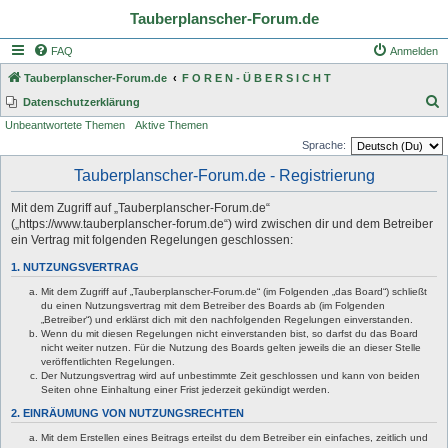
Tauberplanscher-Forum.de
FAQ
Anmelden
Tauberplanscher-Forum.de
F O R E N - Ü B E R S I C H T
S
Datenschutzerklärung
Unbeantwortete Themen
Aktive Themen
u
Sprache:
c
Tauberplanscher-Forum.de - Registrierung
h
e
Mit dem Zugriff auf „Tauberplanscher-Forum.de“
(„https://www.tauberplanscher-forum.de“) wird zwischen dir und dem Betreiber
ein Vertrag mit folgenden Regelungen geschlossen:
1. NUTZUNGSVERTRAG
Mit dem Zugriff auf „Tauberplanscher-Forum.de“ (im Folgenden „das Board“) schließt
du einen Nutzungsvertrag mit dem Betreiber des Boards ab (im Folgenden
„Betreiber“) und erklärst dich mit den nachfolgenden Regelungen einverstanden.
Wenn du mit diesen Regelungen nicht einverstanden bist, so darfst du das Board
nicht weiter nutzen. Für die Nutzung des Boards gelten jeweils die an dieser Stelle
veröffentlichten Regelungen.
Der Nutzungsvertrag wird auf unbestimmte Zeit geschlossen und kann von beiden
Seiten ohne Einhaltung einer Frist jederzeit gekündigt werden.
2. EINRÄUMUNG VON NUTZUNGSRECHTEN
Mit dem Erstellen eines Beitrags erteilst du dem Betreiber ein einfaches, zeitlich und