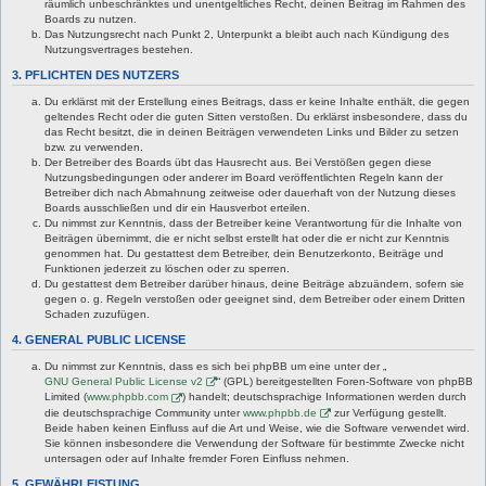
räumlich unbeschränktes und unentgeltliches Recht, deinen Beitrag im Rahmen des
Boards zu nutzen.
Das Nutzungsrecht nach Punkt 2, Unterpunkt a bleibt auch nach Kündigung des
Nutzungsvertrages bestehen.
3. PFLICHTEN DES NUTZERS
Du erklärst mit der Erstellung eines Beitrags, dass er keine Inhalte enthält, die gegen
geltendes Recht oder die guten Sitten verstoßen. Du erklärst insbesondere, dass du
das Recht besitzt, die in deinen Beiträgen verwendeten Links und Bilder zu setzen
bzw. zu verwenden.
Der Betreiber des Boards übt das Hausrecht aus. Bei Verstößen gegen diese
Nutzungsbedingungen oder anderer im Board veröffentlichten Regeln kann der
Betreiber dich nach Abmahnung zeitweise oder dauerhaft von der Nutzung dieses
Boards ausschließen und dir ein Hausverbot erteilen.
Du nimmst zur Kenntnis, dass der Betreiber keine Verantwortung für die Inhalte von
Beiträgen übernimmt, die er nicht selbst erstellt hat oder die er nicht zur Kenntnis
genommen hat. Du gestattest dem Betreiber, dein Benutzerkonto, Beiträge und
Funktionen jederzeit zu löschen oder zu sperren.
Du gestattest dem Betreiber darüber hinaus, deine Beiträge abzuändern, sofern sie
gegen o. g. Regeln verstoßen oder geeignet sind, dem Betreiber oder einem Dritten
Schaden zuzufügen.
4. GENERAL PUBLIC LICENSE
Du nimmst zur Kenntnis, dass es sich bei phpBB um eine unter der „
GNU General Public License v2
“ (GPL) bereitgestellten Foren-Software von phpBB
Limited (
www.phpbb.com
) handelt; deutschsprachige Informationen werden durch
die deutschsprachige Community unter
www.phpbb.de
zur Verfügung gestellt.
Beide haben keinen Einfluss auf die Art und Weise, wie die Software verwendet wird.
Sie können insbesondere die Verwendung der Software für bestimmte Zwecke nicht
untersagen oder auf Inhalte fremder Foren Einfluss nehmen.
5. GEWÄHRLEISTUNG