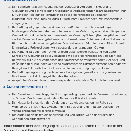
Der Betreiber haftet mit Ausnahme der Verletzung von Leben, Körper und
Gesundheit und der Verletzung wesentlicher Vertragspflichten (Kardinalpflichten) nur
für Schäden, die auf ein vorsätzliches oder grob fahrlässiges Verhalten
zurückzuführen sind. Dies gilt auch für mittelbare Folgeschäden wie insbesondere
entgangenen Gewinn.
Die Haftung ist gegenüber Verbrauchern außer bei vorsätzlichem oder grob
fahrlässigem Verhalten oder bei Schäden aus der Verletzung von Leben, Körper und
Gesundheit und der Verletzung wesentlicher Vertragspflichten (Kardinalpflichten) auf
die bei Vertragsschluss typischerweise vorhersehbaren Schäden und im übrigen der
Höhe nach auf die vertragstypischen Durchschnittsschäden begrenzt. Dies gilt auch
für mittelbare Folgeschäden wie insbesondere entgangenen Gewinn.
Die Haftung ist gegenüber Unternehmern außer bei der Verletzung von Leben,
Körper und Gesundheit oder vorsätzlichem oder grob fahrlässigem Verhalten des
Betreibers auf die bei Vertragsschluss typischerweise vorhersehbaren Schäden und
im Übrigen der Höhe nach auf die vertragstypischen Durchschnittsschäden begrenzt.
Dies gilt auch für mittelbare Schäden, insbesondere entgangenen Gewinn.
Die Haftungsbegrenzung der Absätze a bis c gilt sinngemäß auch zugunsten der
Mitarbeiter und Erfüllungsgehilfen des Betreibers.
Ansprüche für eine Haftung aus zwingendem nationalem Recht bleiben unberührt.
6. ÄNDERUNGSVORBEHALT
Der Betreiber ist berechtigt, die Nutzungsbedingungen und die Datenschutzerklärung
zu ändern. Die Änderung wird dem Nutzer per E-Mail mitgeteilt.
Der Nutzer ist berechtigt, den Änderungen zu widersprechen. Im Falle des
Widerspruchs erlischt das zwischen dem Betreiber und dem Nutzer bestehende
Vertragsverhältnis mit sofortiger Wirkung.
Die Änderungen gelten als anerkannt und verbindlich, wenn der Nutzer den
Änderungen zugestimmt hat.
Informationen über den Umgang mit deinen persönlichen Daten sind in der
Datenschutzerklärung enthalten.