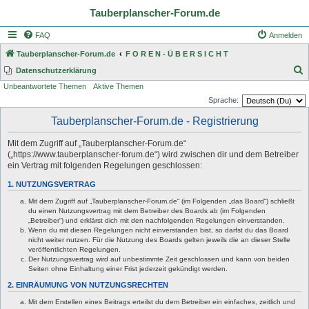
Tauberplanscher-Forum.de
FAQ
Anmelden
Tauberplanscher-Forum.de
F O R E N - Ü B E R S I C H T
S
Datenschutzerklärung
Unbeantwortete Themen
Aktive Themen
u
Sprache:
c
Tauberplanscher-Forum.de - Registrierung
h
e
Mit dem Zugriff auf „Tauberplanscher-Forum.de“
(„https://www.tauberplanscher-forum.de“) wird zwischen dir und dem Betreiber
ein Vertrag mit folgenden Regelungen geschlossen:
1. NUTZUNGSVERTRAG
Mit dem Zugriff auf „Tauberplanscher-Forum.de“ (im Folgenden „das Board“) schließt
du einen Nutzungsvertrag mit dem Betreiber des Boards ab (im Folgenden
„Betreiber“) und erklärst dich mit den nachfolgenden Regelungen einverstanden.
Wenn du mit diesen Regelungen nicht einverstanden bist, so darfst du das Board
nicht weiter nutzen. Für die Nutzung des Boards gelten jeweils die an dieser Stelle
veröffentlichten Regelungen.
Der Nutzungsvertrag wird auf unbestimmte Zeit geschlossen und kann von beiden
Seiten ohne Einhaltung einer Frist jederzeit gekündigt werden.
2. EINRÄUMUNG VON NUTZUNGSRECHTEN
Mit dem Erstellen eines Beitrags erteilst du dem Betreiber ein einfaches, zeitlich und