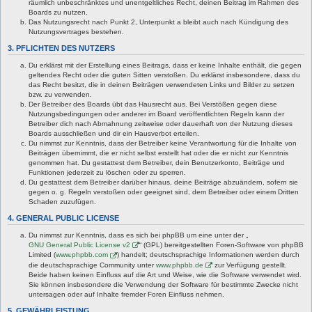
räumlich unbeschränktes und unentgeltliches Recht, deinen Beitrag im Rahmen des
Boards zu nutzen.
Das Nutzungsrecht nach Punkt 2, Unterpunkt a bleibt auch nach Kündigung des
Nutzungsvertrages bestehen.
3. PFLICHTEN DES NUTZERS
Du erklärst mit der Erstellung eines Beitrags, dass er keine Inhalte enthält, die gegen
geltendes Recht oder die guten Sitten verstoßen. Du erklärst insbesondere, dass du
das Recht besitzt, die in deinen Beiträgen verwendeten Links und Bilder zu setzen
bzw. zu verwenden.
Der Betreiber des Boards übt das Hausrecht aus. Bei Verstößen gegen diese
Nutzungsbedingungen oder anderer im Board veröffentlichten Regeln kann der
Betreiber dich nach Abmahnung zeitweise oder dauerhaft von der Nutzung dieses
Boards ausschließen und dir ein Hausverbot erteilen.
Du nimmst zur Kenntnis, dass der Betreiber keine Verantwortung für die Inhalte von
Beiträgen übernimmt, die er nicht selbst erstellt hat oder die er nicht zur Kenntnis
genommen hat. Du gestattest dem Betreiber, dein Benutzerkonto, Beiträge und
Funktionen jederzeit zu löschen oder zu sperren.
Du gestattest dem Betreiber darüber hinaus, deine Beiträge abzuändern, sofern sie
gegen o. g. Regeln verstoßen oder geeignet sind, dem Betreiber oder einem Dritten
Schaden zuzufügen.
4. GENERAL PUBLIC LICENSE
Du nimmst zur Kenntnis, dass es sich bei phpBB um eine unter der „
GNU General Public License v2
“ (GPL) bereitgestellten Foren-Software von phpBB
Limited (
www.phpbb.com
) handelt; deutschsprachige Informationen werden durch
die deutschsprachige Community unter
www.phpbb.de
zur Verfügung gestellt.
Beide haben keinen Einfluss auf die Art und Weise, wie die Software verwendet wird.
Sie können insbesondere die Verwendung der Software für bestimmte Zwecke nicht
untersagen oder auf Inhalte fremder Foren Einfluss nehmen.
5. GEWÄHRLEISTUNG