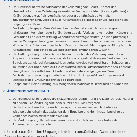
Der Betreiber haftet mit Ausnahme der Verletzung von Leben, Körper und
Gesundheit und der Verletzung wesentlicher Vertragspflichten (Kardinalpflichten) nur
für Schäden, die auf ein vorsätzliches oder grob fahrlässiges Verhalten
zurückzuführen sind. Dies gilt auch für mittelbare Folgeschäden wie insbesondere
entgangenen Gewinn.
Die Haftung ist gegenüber Verbrauchern außer bei vorsätzlichem oder grob
fahrlässigem Verhalten oder bei Schäden aus der Verletzung von Leben, Körper und
Gesundheit und der Verletzung wesentlicher Vertragspflichten (Kardinalpflichten) auf
die bei Vertragsschluss typischerweise vorhersehbaren Schäden und im übrigen der
Höhe nach auf die vertragstypischen Durchschnittsschäden begrenzt. Dies gilt auch
für mittelbare Folgeschäden wie insbesondere entgangenen Gewinn.
Die Haftung ist gegenüber Unternehmern außer bei der Verletzung von Leben,
Körper und Gesundheit oder vorsätzlichem oder grob fahrlässigem Verhalten des
Betreibers auf die bei Vertragsschluss typischerweise vorhersehbaren Schäden und
im Übrigen der Höhe nach auf die vertragstypischen Durchschnittsschäden begrenzt.
Dies gilt auch für mittelbare Schäden, insbesondere entgangenen Gewinn.
Die Haftungsbegrenzung der Absätze a bis c gilt sinngemäß auch zugunsten der
Mitarbeiter und Erfüllungsgehilfen des Betreibers.
Ansprüche für eine Haftung aus zwingendem nationalem Recht bleiben unberührt.
6. ÄNDERUNGSVORBEHALT
Der Betreiber ist berechtigt, die Nutzungsbedingungen und die Datenschutzerklärung
zu ändern. Die Änderung wird dem Nutzer per E-Mail mitgeteilt.
Der Nutzer ist berechtigt, den Änderungen zu widersprechen. Im Falle des
Widerspruchs erlischt das zwischen dem Betreiber und dem Nutzer bestehende
Vertragsverhältnis mit sofortiger Wirkung.
Die Änderungen gelten als anerkannt und verbindlich, wenn der Nutzer den
Änderungen zugestimmt hat.
Informationen über den Umgang mit deinen persönlichen Daten sind in der
Datenschutzerklärung enthalten.