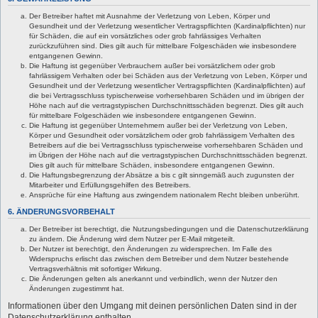
Der Betreiber haftet mit Ausnahme der Verletzung von Leben, Körper und
Gesundheit und der Verletzung wesentlicher Vertragspflichten (Kardinalpflichten) nur
für Schäden, die auf ein vorsätzliches oder grob fahrlässiges Verhalten
zurückzuführen sind. Dies gilt auch für mittelbare Folgeschäden wie insbesondere
entgangenen Gewinn.
Die Haftung ist gegenüber Verbrauchern außer bei vorsätzlichem oder grob
fahrlässigem Verhalten oder bei Schäden aus der Verletzung von Leben, Körper und
Gesundheit und der Verletzung wesentlicher Vertragspflichten (Kardinalpflichten) auf
die bei Vertragsschluss typischerweise vorhersehbaren Schäden und im übrigen der
Höhe nach auf die vertragstypischen Durchschnittsschäden begrenzt. Dies gilt auch
für mittelbare Folgeschäden wie insbesondere entgangenen Gewinn.
Die Haftung ist gegenüber Unternehmern außer bei der Verletzung von Leben,
Körper und Gesundheit oder vorsätzlichem oder grob fahrlässigem Verhalten des
Betreibers auf die bei Vertragsschluss typischerweise vorhersehbaren Schäden und
im Übrigen der Höhe nach auf die vertragstypischen Durchschnittsschäden begrenzt.
Dies gilt auch für mittelbare Schäden, insbesondere entgangenen Gewinn.
Die Haftungsbegrenzung der Absätze a bis c gilt sinngemäß auch zugunsten der
Mitarbeiter und Erfüllungsgehilfen des Betreibers.
Ansprüche für eine Haftung aus zwingendem nationalem Recht bleiben unberührt.
6. ÄNDERUNGSVORBEHALT
Der Betreiber ist berechtigt, die Nutzungsbedingungen und die Datenschutzerklärung
zu ändern. Die Änderung wird dem Nutzer per E-Mail mitgeteilt.
Der Nutzer ist berechtigt, den Änderungen zu widersprechen. Im Falle des
Widerspruchs erlischt das zwischen dem Betreiber und dem Nutzer bestehende
Vertragsverhältnis mit sofortiger Wirkung.
Die Änderungen gelten als anerkannt und verbindlich, wenn der Nutzer den
Änderungen zugestimmt hat.
Informationen über den Umgang mit deinen persönlichen Daten sind in der
Datenschutzerklärung enthalten.