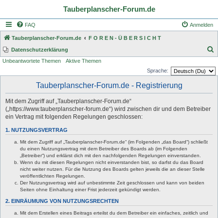
Tauberplanscher-Forum.de
FAQ
Anmelden
Tauberplanscher-Forum.de
F O R E N - Ü B E R S I C H T
S
Datenschutzerklärung
Unbeantwortete Themen
Aktive Themen
u
Sprache:
c
Tauberplanscher-Forum.de - Registrierung
h
e
Mit dem Zugriff auf „Tauberplanscher-Forum.de“
(„https://www.tauberplanscher-forum.de“) wird zwischen dir und dem Betreiber
ein Vertrag mit folgenden Regelungen geschlossen:
1. NUTZUNGSVERTRAG
Mit dem Zugriff auf „Tauberplanscher-Forum.de“ (im Folgenden „das Board“) schließt
du einen Nutzungsvertrag mit dem Betreiber des Boards ab (im Folgenden
„Betreiber“) und erklärst dich mit den nachfolgenden Regelungen einverstanden.
Wenn du mit diesen Regelungen nicht einverstanden bist, so darfst du das Board
nicht weiter nutzen. Für die Nutzung des Boards gelten jeweils die an dieser Stelle
veröffentlichten Regelungen.
Der Nutzungsvertrag wird auf unbestimmte Zeit geschlossen und kann von beiden
Seiten ohne Einhaltung einer Frist jederzeit gekündigt werden.
2. EINRÄUMUNG VON NUTZUNGSRECHTEN
Mit dem Erstellen eines Beitrags erteilst du dem Betreiber ein einfaches, zeitlich und