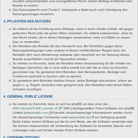
räumlich unbeschränktes und unentgeltliches Recht, deinen Beitrag im Rahmen des
Boards zu nutzen.
Das Nutzungsrecht nach Punkt 2, Unterpunkt a bleibt auch nach Kündigung des
Nutzungsvertrages bestehen.
3. PFLICHTEN DES NUTZERS
Du erklärst mit der Erstellung eines Beitrags, dass er keine Inhalte enthält, die gegen
geltendes Recht oder die guten Sitten verstoßen. Du erklärst insbesondere, dass du
das Recht besitzt, die in deinen Beiträgen verwendeten Links und Bilder zu setzen
bzw. zu verwenden.
Der Betreiber des Boards übt das Hausrecht aus. Bei Verstößen gegen diese
Nutzungsbedingungen oder anderer im Board veröffentlichten Regeln kann der
Betreiber dich nach Abmahnung zeitweise oder dauerhaft von der Nutzung dieses
Boards ausschließen und dir ein Hausverbot erteilen.
Du nimmst zur Kenntnis, dass der Betreiber keine Verantwortung für die Inhalte von
Beiträgen übernimmt, die er nicht selbst erstellt hat oder die er nicht zur Kenntnis
genommen hat. Du gestattest dem Betreiber, dein Benutzerkonto, Beiträge und
Funktionen jederzeit zu löschen oder zu sperren.
Du gestattest dem Betreiber darüber hinaus, deine Beiträge abzuändern, sofern sie
gegen o. g. Regeln verstoßen oder geeignet sind, dem Betreiber oder einem Dritten
Schaden zuzufügen.
4. GENERAL PUBLIC LICENSE
Du nimmst zur Kenntnis, dass es sich bei phpBB um eine unter der „
GNU General Public License v2
“ (GPL) bereitgestellten Foren-Software von phpBB
Limited (
www.phpbb.com
) handelt; deutschsprachige Informationen werden durch
die deutschsprachige Community unter
www.phpbb.de
zur Verfügung gestellt.
Beide haben keinen Einfluss auf die Art und Weise, wie die Software verwendet wird.
Sie können insbesondere die Verwendung der Software für bestimmte Zwecke nicht
untersagen oder auf Inhalte fremder Foren Einfluss nehmen.
5. GEWÄHRLEISTUNG